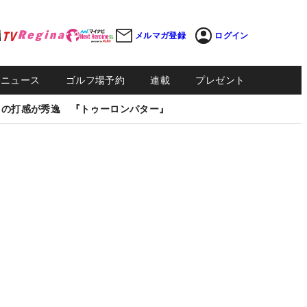
メルマガ登録
ログイン
Sニュース
ゴルフ場予約
連載
プレゼント
しの打感が秀逸 『トゥーロンパター』