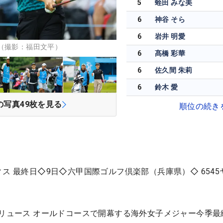
5
蛭田 みな美
6
神谷 そら
6
岩井 明愛
（撮影：福田文平）
6
髙橋 彩華
6
佐久間 朱莉
6
鈴木 愛
の写真
49
枚を見る
順位の続き
ス 最終日◇9日◇六甲国際ゴルフ倶楽部（兵庫県）◇ 6545
ドリュース オールドコースで開幕する海外女子メジャー今季最