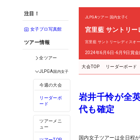
注目！
JLPGAツアー
国内女子
宮里藍 サントリー
女子プロ写真館
ツアー情報
宮里藍 サントリーレディスオ
2024年6月6日-6月9日
賞金
全ツアー
大会TOP
リーダーボード
JLPGA
国内女子
今週の大会
岩井千怜が全
リーダーボ
ード
代も確定
ツアーメニ
ュー
国内女子ツアーは全日程
ツアーTOP