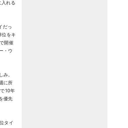
に入れる
イだっ
3位をキ
で開催
ー・ウ
しみ。
週に所
で10年
を優先
位タイ