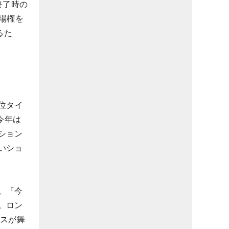
終了時の
場権を
るた
位タイ
今年は
ション
いショ
。『今
。ロン
ースが舞