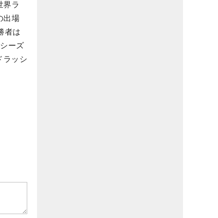
世界ラ
の出場
勝者は
合シーズ
ドラッシ