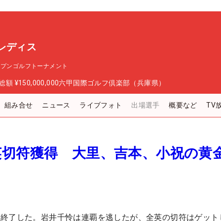
レディス
ープンゴルフトーナメント
総額
¥150,000,000
六甲国際ゴルフ倶楽部（兵庫県）
組み合せ
ニュース
ライブフォト
出場選手
概要など
TV
英切符獲得 大里、吉本、小祝の黄
が終了した。岩井千怜は連覇を逃したが、全英の切符はゲット