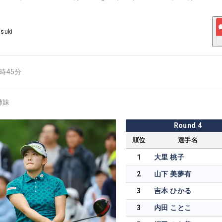
Usuki
8時45分
姉妹
Round
4
順位
選手名
1
大里 桃子
2
山下 美夢有
3
吉本 ひかる
3
内田 ことこ