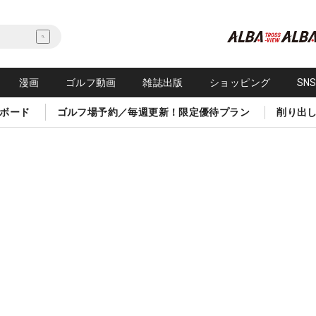
漫画
ゴルフ動画
雑誌出版
ショッピング
SN
ボード
ゴルフ場予約／毎週更新！限定優待プラン
削り出