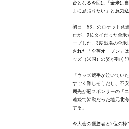
台となる今回は「全米は自
よに頑張りたい」と意気
初日「63」のロケット発
たが、9位タイだった全米
ープした。3度出場の全米
された「全英オープン」
ッズ（米国）の姿が強く
「ウッズ選手が泣いてい
すごく難しそうだし、不
属先が冠スポンサーの「ニ
連続で皆勤だった地元北
する。
今大会の優勝者と2位の枠