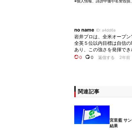
関連記事
宮里藍 サ
結果