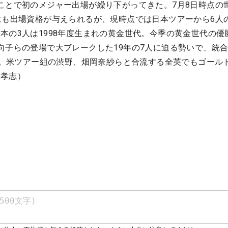
ことで初のメジャー出場が繰り下がってきた。7月8日時点の
にも出場資格が与えられるが、現時点では日本ツアーから6人
本の3人は1998年度生まれの黄金世代。今季の黄金世代の優
向子らの登場で大ブレークした19年の7人に迫る勢いで、統
んだ。米ツアー組の渋野、畑岡奈紗らと合流する全英でもゴール
杵孝志）