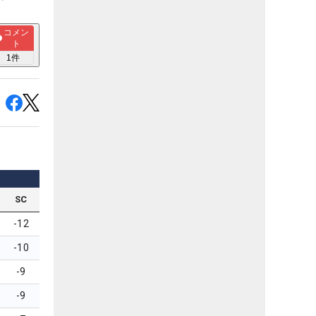
コメン
ト
1
件
SC
-12
-10
-9
-9