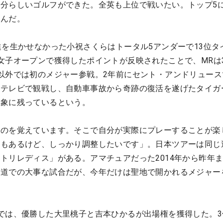
分らしいゴルフができた。全英も上位で戦いたい。トップ5
込んだ。
進を生かせなかった小祝さくらはトータル5アンダーで13位タ
女子オープンで獲得したポイントが反映されたことで、MRは
以外では初のメジャー参戦。2年前にセント・アンドリュース
はテレビで観戦し、自動車事故から奇跡の復活を遂げたタイガ
印象に残っているという。
たのを覚えています。そこで自分が実際にプレーすることが楽
安もあるけど、しっかり調整したいです」。日本ツアーは同じ
トリレディス」がある。アマチュアだった2014年から昨年ま
海道での大事な試合だが、今年だけは聖地で開かれるメジャー
では、優勝した大里桃子と吉本ひかるが出場権を獲得した。3