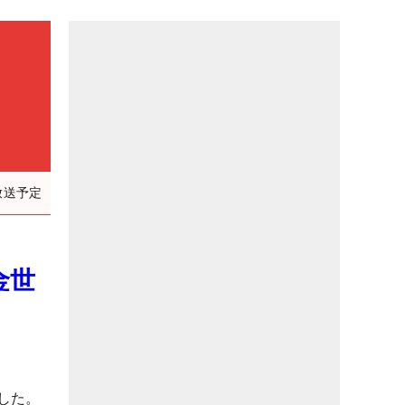
放送予定
金世
した。