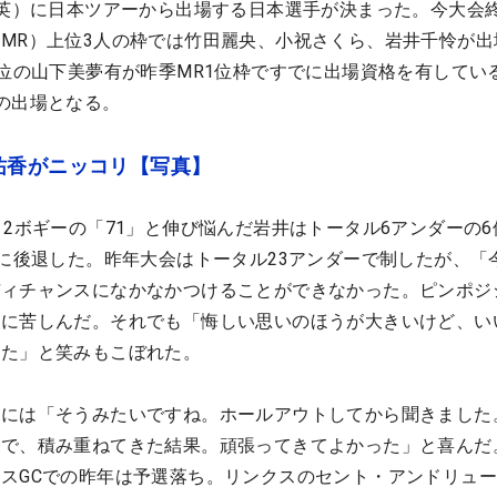
全英）に日本ツアーから出場する日本選手が決まった。今大会
MR）上位3人の枠では竹田麗央、小祝さくら、岩井千怜が出
2位の山下美夢有が昨季MR1位枠ですでに出場資格を有してい
の出場となる。
祐香がニッコリ【写真】
・2ボギーの「71」と伸び悩んだ岩井はトータル6アンダーの6
位に後退した。昨年大会はトータル23アンダーで制したが、「
ディチャンスになかなかつけることができなかった。ピンポジ
ンに苦しんだ。それでも「悔しい思いのほうが大きいけど、い
った」と笑みもこぼれた。
とには「そうみたいですね。ホールアウトしてから聞きました
きで、積み重ねてきた結果。頑張ってきてよかった」と喜んだ
スGCでの昨年は予選落ち。リンクスのセント・アンドリュ