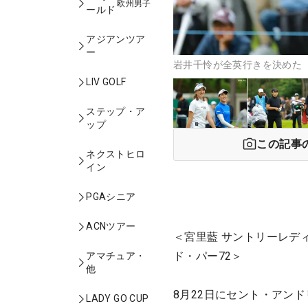
欧州男子
ールド
アジアンツア
ー
岩井千怜が全英行きを決めた 
LIV GOLF
ステップ・ア
ップ
この記事
ネクストヒロ
イン
PGAシニア
ACNツアー
＜宮里藍 サントリーレディ
ド・パー72＞
アマチュア・
他
8月22日にセント・アン
LADY GO CUP