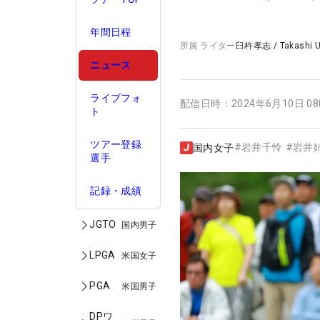
年間日程
所属
ライター
臼杵孝志
/
Takashi 
ニュース
ライブフォ
配信日時：
2024年6月10日 0
ト
ツアー登録
#
岩井千怜
#
岩井
国内女子
選手
記録・成績
JGTO
国内男子
LPGA
米国女子
PGA
米国男子
DPワ