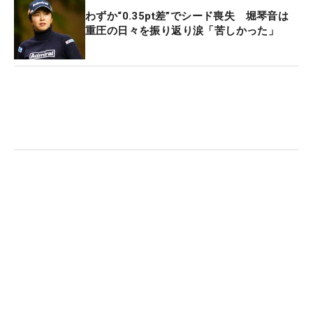
に振った。「いろいろ経験したことで正しい道も分
わずか“0.35pt差”でシード喪失 堀琴音は
かった。そこ（精度）は変わらずに求めたいで
重圧の日々を振り返り涙「苦しかった」
す」。さらにブラッシュアップした姿を来年見せる
つもりだ。
「ドライバーやアイアンショットはいい調子だった
のに、パターが入らないことが多かったので、でき
るかぎり調整していきたいです」。こう言うとつぶ
らな瞳をキュッと細くし、笑顔で再起を誓った。
（文・間宮輝憲）