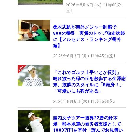
2026年8月6日 (木) 11時00分
1
桑木志帆が海外メジャー制覇で
800pt獲得 実質のトップ独走状態
に【メルセデス・ランキング番外
編】
2026年8月3日 (月) 11時45分
1
「これでゴルフ上手いとか反則」
晴れ渡った緑の丘を散歩する金澤志
奈、抜群のスタイルに「8頭身！」
「可愛いにも程がある」
2026年8月6日 (木) 11時36分
3
国内女子ツアー通算22勝の鈴木
愛 熊本地震の被災者支援として
1000万円を寄付「謹んでお見舞い