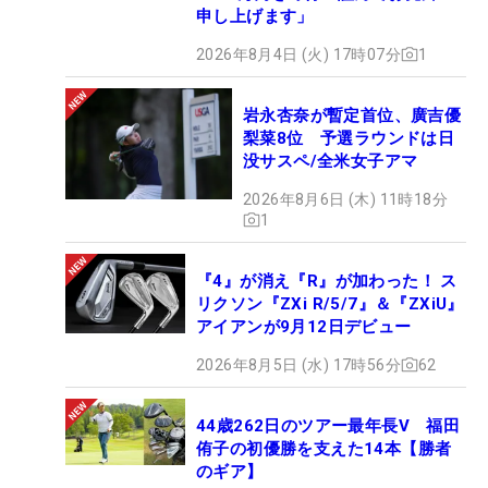
申し上げます」
2026年8月4日 (火) 17時07分
1
岩永杏奈が暫定首位、廣吉優
梨菜8位 予選ラウンドは日
没サスペ/全米女子アマ
2026年8月6日 (木) 11時18分
1
『4』が消え『R』が加わった！ ス
リクソン『ZXi R/5/7』＆『ZXiU』
アイアンが9月12日デビュー
2026年8月5日 (水) 17時56分
62
44歳262日のツアー最年長V 福田
侑子の初優勝を支えた14本【勝者
のギア】