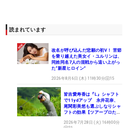
読まれています
改名が呼び込んだ悲願の初V！ 苦節
を乗り越えた美女イ・ユルリンは、
同姓同名7人の混戦から這い上がっ
た“新星ヒロイン”
2026年8月6日 (木) 11時30分
15
皆吉愛寿香は『L』シャフト
で11ydアップ 永井花奈、
尾関彩美悠も選ぶしなりシャ
フトの効果【ツアープロたち
の“飛ばしギア”】
2026年7月28日 (火) 16時00分
21