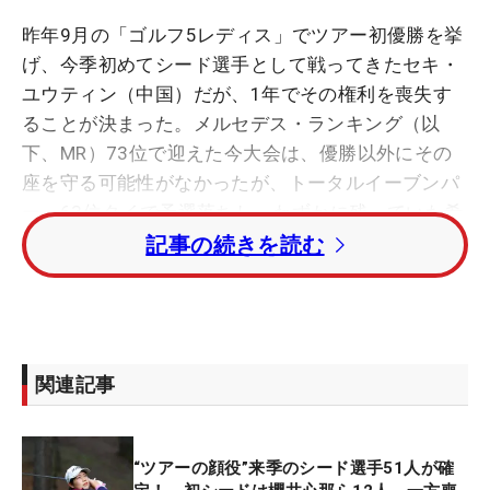
昨年9月の「ゴルフ5レディス」でツアー初優勝を挙
げ、今季初めてシード選手として戦ってきたセキ・
ユウティン（中国）だが、1年でその権利を喪失す
ることが決まった。メルセデス・ランキング（以
下、MR）73位で迎えた今大会は、優勝以外にその
座を守る可能性がなかったが、トータルイーブンパ
ー・63位タイで予選落ちし、わずかに残っていた希
望も絶たれることに。ラウンド後には「くやしいで
記事の続きを読む
すね」と唇を噛んだ。
「今年初めてシード選手になって、やる気も満々。
ただそれでオフにトレーニング、練習をしすぎて開
関連記事
幕直後からプレーのリズムが合いませんでした」。
失敗の原因については、おっとりとした口調でそう
話す。日本ツアーには2017年から参戦。19年のプ
“ツアーの顔役”来季のシード選手51人が確
ロテストに合格し、昨年初優勝を挙げた。上昇カー