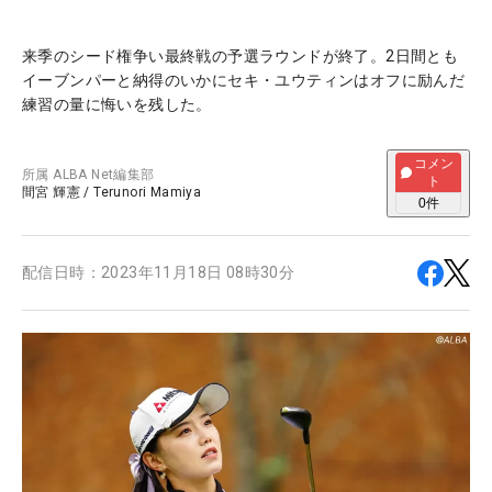
来季のシード権争い最終戦の予選ラウンドが終了。2日間とも
イーブンパーと納得のいかにセキ・ユウティンはオフに励んだ
練習の量に悔いを残した。
コメン
所属
ALBA Net編集部
ト
間宮 輝憲
/
Terunori Mamiya
0
件
配信日時：
2023年11月18日 08時30分