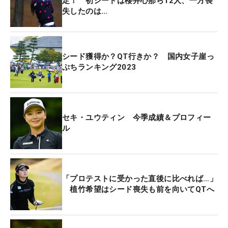
定！ 初シードは櫻井心那ら12人、一方喪
ブを描いてきたが、今季は26試合に出場し13試合で
失したのは…
予選落ち（棄権2）と苦しい一年になった。
だが、この経験は今後への学びになりそうだ。「ト
シード獲得か？QT行きか？ 国内女子崖っ
レーニングをやりすぎて逆効果になってしまった。
ぷちランキング2023
練習だけでなくメンタルや体調も大事」。しっかり
と状態も見ながら調整していくことの大事さを痛感
したようだ。28日からは最終QT（静岡県・葛城ゴ
セキ・ユウティン 今季成績＆プロフィー
ルフ倶楽部 宇刈C）も待っているが、「QTは一生懸
ル
命頑張って、それが終わったら、まずはしっかり休
みたいですね」と、小休止を挟みオフに入る。
昨年のドライビングディスタンスが245.26ヤード
「プロテストに受かった直後に比べれば…」
植竹希望はシード喪失も前を向いてQTへ
（14位）を記録するなど、近年は飛距離アップに取
り組んできた。しかし今季は234.94ヤード（71位）
と抑え目にし、その分をティショットの精度アップ