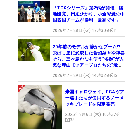
『TGXシリーズ』第2戦が開催 幡
地隆寛、田辺ひかり、小倉彩愛の中
国四国チームが勝利「最高です」
2026年7月28日 (火) 17時30分
1
20年前のモデルが静かなブーム!?
飛ばし屋に変貌した菅沼菜々や神谷
そら、三ヶ島かなも使う“名器”が人
気な理由【ツアープロたちの“飛ば
しギア”】
2026年7月29日 (水) 14時02分
5
米国キャロウェイ、PGAツア
ー選手たちが使用するノーメ
ッキブレードを限定発売
2026年8月6日 (木) 10時37分
33