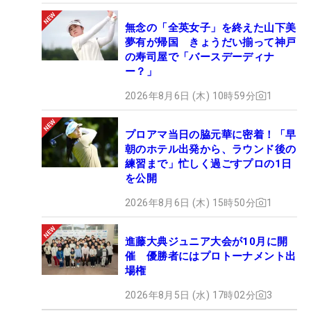
無念の「全英女子」を終えた山下美
夢有が帰国 きょうだい揃って神戸
の寿司屋で「バースデーディナ
ー？」
2026年8月6日 (木) 10時59分
1
プロアマ当日の脇元華に密着！「早
朝のホテル出発から、ラウンド後の
練習まで」忙しく過ごすプロの1日
を公開
2026年8月6日 (木) 15時50分
1
進藤大典ジュニア大会が10月に開
催 優勝者にはプロトーナメント出
場権
2026年8月5日 (水) 17時02分
3