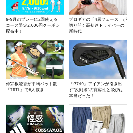
8-9月のプレーに2回使える！
プロギアの「4層フェース」が
コース限定2,000円クーポン
切り開く高初速ドライバーの
配布中！
新時代
仲宗根澄香が平均パット数
『G740』アイアンが引き出
『TRTL』で6人抜き！
す“反則級”の寛容性と飛びは
本当だった！