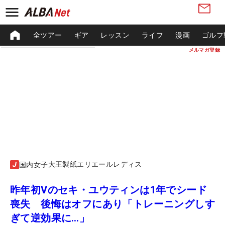
全ツアー
ギア
レッスン
ライフ
漫画
ゴルフ
メルマガ登録
大王製紙エリエールレディス
国内女子
昨年初Vのセキ・ユウティンは1年でシード
喪失 後悔はオフにあり「トレーニングしす
ぎて逆効果に…」