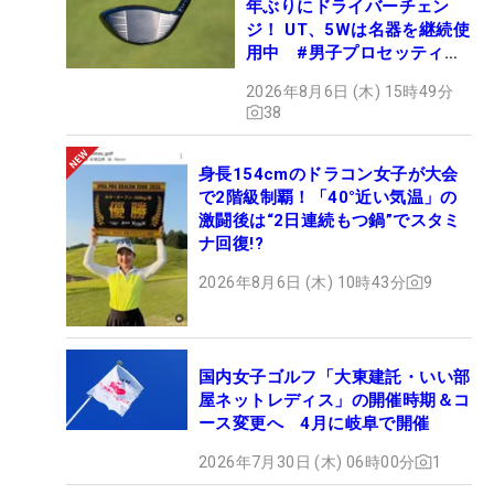
年ぶりにドライバーチェン
ジ！ UT、5Wは名器を継続使
用中 #男子プロセッティン
グ
2026年8月6日 (木) 15時49分
38
身長154cmのドラコン女子が大会
で2階級制覇！「40°近い気温」の
激闘後は“2日連続もつ鍋”でスタミ
ナ回復!?
2026年8月6日 (木) 10時43分
9
国内女子ゴルフ「大東建託・いい部
屋ネットレディス」の開催時期＆コ
ース変更へ 4月に岐阜で開催
2026年7月30日 (木) 06時00分
1