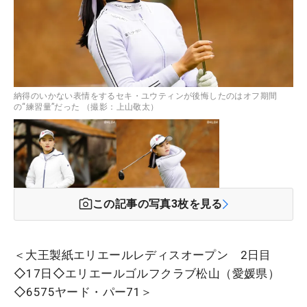
納得のいかない表情をするセキ・ユウティンが後悔したのはオフ期間
の“練習量”だった （撮影：上山敬太）
この記事の写真
3
枚を見る
＜大王製紙エリエールレディスオープン 2日目
◇17日◇エリエールゴルフクラブ松山（愛媛県）
◇6575ヤード・パー71＞