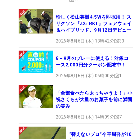
珍しく松山英樹も5Wを即採用！ ス
リクソン『ZXi RKT』フェアウェイ
＆ハイブリッド、9月12日デビュー
2026年8月6日 (木) 13時42分
33
8－9月のプレーに使える！対象コ
ース2,000円分クーポン配布中！
2026年8月6日 (木) 06時00分
1
「全部食べたら太っちゃうよ！」小
祝さくらが大量のお菓子を前に満面
の笑み
2026年8月6日 (木) 14時09分
7
“替えないプロ”今平周吾が10