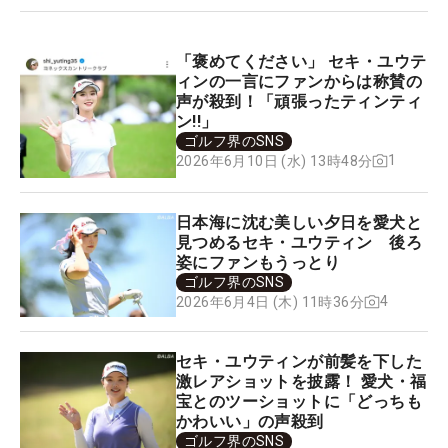
「褒めてください」 セキ・ユウテ
ィンの一言にファンからは称賛の
声が殺到！「頑張ったティンティ
ン!!」
ゴルフ界のSNS
1
2026年6月10日 (水) 13時48分
日本海に沈む美しい夕日を愛犬と
見つめるセキ・ユウティン 後ろ
姿にファンもうっとり
ゴルフ界のSNS
4
2026年6月4日 (木) 11時36分
セキ・ユウティンが前髪を下した
激レアショットを披露！ 愛犬・福
宝とのツーショットに「どっちも
かわいい」の声殺到
ゴルフ界のSNS