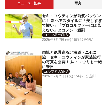
ニュース・記事
写真
セキ・ユウティンが前髪パッツン
に！ 新ヘアスタイルに「美しすぎ
て怖い」「プロゴルファーには見
えない」とコメント殺到
ゴルフ界のSNS
7
2026年8月7日 (金) 15時29分
両親と絶景巡る北海道・ニセコ
旅 セキ・ユウティンが家族旅行
の写真を公開！ 妹・ユウリも一緒
に来日
ゴルフ界のSNS
11
2026年7月21日 (火) 15時23分