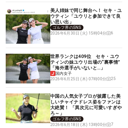
美人姉妹で同じ舞台へ！ セキ・ユ
ウティン「ユウリと参加できて良
い思い出」
ゴルフ界のSNS
6
2026年6月30日 (火) 15時04分
世界ランクは409位 セキ・ユウ
ティンの妹ユウリ出場の“裏事情”
「海外選手がいないと…」
国内女子
25
2026年6月25日 (木) 07時00分
中国の人気女子プロが披露した美
しいチャイナドレス姿をファンは
大絶賛！ 「異次元に可愛いすぎや
ろ～」
ゴルフ界のSNS
7
2026年6月18日 (木) 13時00分