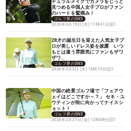
チュラルメイクでカメラをじっと
見つめる中国人女子プロがファン
のハートを鷲掴み！
ゴルフ界のSNS
1
2026年3月19日 (木) 11時41分
28才の誕生日を迎えた人気女子プ
ロが美しいドレス姿を披露 いつ
もとは違う雰囲気にファンもザワ
ザワ…
ゴルフ界のSNS
1
2026年3月5日 (木) 16時19分
中国の絶景ゴルフ場で「フェアウ
ェイはどこですか～？」 セキ・ユ
ウティンが街に向かってナイスシ
ョット！
ゴルフ界のSNS
1
2026年2月27日 (金) 12時08分