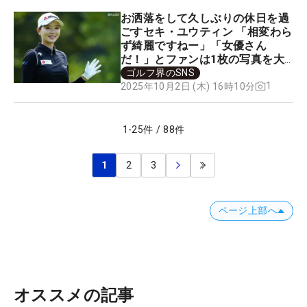
お洒落をして久しぶりの休日を過
ごすセキ・ユウティン 「相変わら
ず綺麗ですねー」「女優さん
だ！」とファンは1枚の写真を大
絶賛！
ゴルフ界のSNS
1
2025年10月2日 (木) 16時10分
1
-
25
件
/
88
件
1
2
3
ページ上部へ
オススメの記事