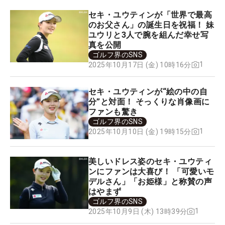
セキ・ユウティンが「世界で最高
のお父さん」の誕生日を祝福！ 妹
ユウリと3人で腕を組んだ幸せ写
真を公開
ゴルフ界のSNS
1
2025年10月17日 (金) 10時16分
セキ・ユウティンが“絵の中の自
分”と対面！ そっくりな肖像画に
ファンも驚き
ゴルフ界のSNS
1
2025年10月10日 (金) 19時15分
美しいドレス姿のセキ・ユウティ
ンにファンは大喜び！ 「可愛いモ
デルさん」「お姫様」と称賛の声
はやまず
ゴルフ界のSNS
1
2025年10月9日 (木) 13時39分