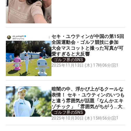
セキ・ユウティンが中国の第15回
全国運動会・ゴルフ競技に参加
大会マスコットと撮った写真が可
愛すぎると大反響
ゴルフ界のSNS
1
2025年11月13日 (木) 17時06分
暗闇の中、浮かび上がるクールな
表情！ セキ・ユウティンのいつも
と違う雰囲気が話題「なんかエキ
ゾチック」「雰囲気がちがう…大
人っぽい」
ゴルフ界のSNS
1
2025年10月30日 (木) 15時56分