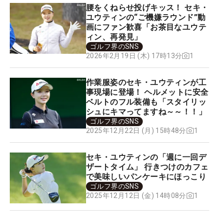
腰をくねらせ投げキッス！ セキ・
ユウティンの“ご機嫌ラウンド”動
画にファン歓喜「お茶目なユウテ
ィン、再発見」
ゴルフ界のSNS
1
2026年2月19日 (木) 17時13分
作業服姿のセキ・ユウティンが工
事現場に登場！ ヘルメットに安全
ベルトのフル装備も「スタイリッ
シュにキマってますね～～！！」
ゴルフ界のSNS
1
2025年12月22日 (月) 15時48分
セキ・ユウティンの「週に一回デ
ザートタイム」 行きつけのカフェ
で美味しいパンケーキにほっこり
ゴルフ界のSNS
1
2025年12月12日 (金) 14時08分