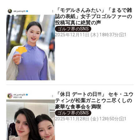
「モデルさんみたい」「まるで雑
誌の表紙」女子プロゴルファーの
投稿写真に絶賛の声
ゴルフ界のSNS
1
2025年12月11日 (木) 18時37分
「休日 デートの日!!!」 セキ・ユウ
ティンが松葉ガニとウニ尽くしの
豪華な食事会を満喫
ゴルフ界のSNS
1
2025年11月28日 (金) 12時50分