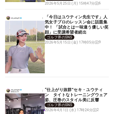
6
2026年5月25日 (月) 15時47分
「今日はユウティン先生です」人
気女子プロのレッスン会に話題集
中！ 「試合とは一味違う優しい笑
顔」に受講希望者続出
ゴルフ界のSNS
9
2026年5月15日 (金) 17時05分
“仕上がり抜群”セキ・ユウティ
ン タイトなトレーニングウェア
姿、圧巻のスタイル美に反響
ゴルフ界のSNS
2
2026年4月1日 (水) 17時24分