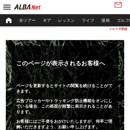
全ツアー
ギア
レッスン
ライフ
漫画
ゴルフ
メルマガ登録
このページが表示されるお客様へ
ページを更新するとサイトの閲覧を続けることがで
きます。
広告ブロッカーやトラッキング防止機能をオンにし
ている場合、この画面が頻繁に表示されることがあ
ります。
お客様にはご不便をおかけいたしますが、何卒ご理
解いただきますよう、お願い申し上げます。