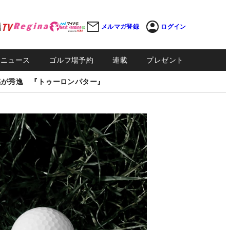
メルマガ登録
ログイン
Sニュース
ゴルフ場予約
連載
プレゼント
感が秀逸 『トゥーロンパター』