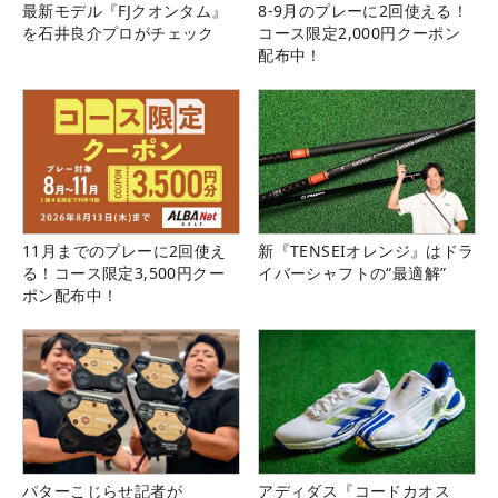
最新モデル『FJクオンタム』
8-9月のプレーに2回使える！
を石井良介プロがチェック
コース限定2,000円クーポン
配布中！
11月までのプレーに2回使え
新『TENSEIオレンジ』はドラ
る！コース限定3,500円クー
イバーシャフトの“最適解”
ポン配布中！
パターこじらせ記者が
アディダス『コードカオス