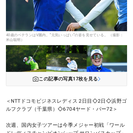
40歳のベテランはV圏内。“元気いっぱい”の姿を見せている。 （撮影：
米山聡明）
この記事の写真
17
枚を見る
＜NTTドコモビジネスレディス 2日目◇2日◇浜野ゴ
ルフクラブ（千葉県）◇6704ヤード・パー72＞
次週、国内女子ツアーは今季メジャー初戦「ワール