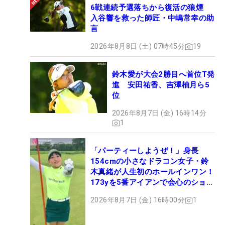
6戦連続予選落ちから復活の狼煙
入谷響を救った師匠・中嶋常幸の助
言
2026年8月8日 (土) 07時45分
19
鈴木愛が大会2勝目へ首位T発
進 安田祐香、吉澤柚月ら5
位
2026年8月7日 (金) 16時14分
1
「パーティーしようぜ！」身長
154cmの小さなドラコン女子・鈴
木真緒が人生初のホールインワン！
173yを5番アイアンで会心のショッ
ト
2026年8月7日 (金) 16時00分
1