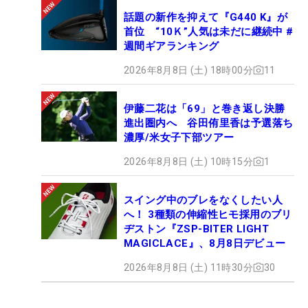
話題の新作を抑えて『G440 K』が
首位 “10Ｋ”人気は未だに継続中 #
週間ギアランキング
2026年8月8日 (土) 18時00分
11
伊藤二花は「69」と巻き返し決勝
進出圏内へ 谷田侑里香は予選落ち
濃厚/米女子下部ツアー
2026年8月8日 (土) 10時15分
1
スイング中のブレをなくしたい人
へ！ 3種類の伸縮性ヒモ採用のブリ
ヂストン『ZSP-BITER LIGHT
MAGICLACE』、8月8日デビュー
2026年8月8日 (土) 11時30分
30