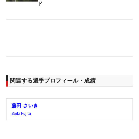
べて尽くす。
ド
ツアー最前線で戦い続ける40歳。そのモチベーショ
ンの源はどこにあるのか。 「常にゴルフが上手くな
りたい」。その一心で打ち続ける。「上手くやれば
楽しいし、実際ゴルフを楽しんでいる」と尽きるこ
とのない探求心が、藤田を駆り立てている。
今大会では中学生をエスコートする場面もあり、
「試しにお母さんの年を聞いたら同い年（笑）」と
関連する選手プロフィール・成績
おどけた。ツアーは20代が席巻するが、40歳だっ
て、まだまだ主役を張れる。 （文・齊藤啓介）
藤田 さいき
Saiki Fujita