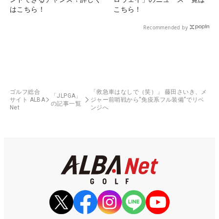
はこちら！
こちら！
Recommended by
ゴルフ総合
「救急車はなしで（笑）」 藤田さいき、メ
「JLPGA」
サイト ALBA
ジャー前哨戦から“免疫系フル装備”でリベ
の記事一覧
Net
ンジへ