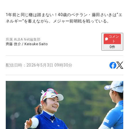
1年前と同じ轍は踏まない！40歳のベテラン・藤田さいきは“エ
ネルギー”を蓄えながら、メジャー前哨戦を戦っている。
コメン
所属
ALBA Net編集部
ト
齊藤 啓介
/
Keisuke Saito
0
件
配信日時：
2026年5月3日 09時30分