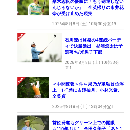
桑木志帆の優勝に「もう到達しない
んじゃないか」 全英帰りの永井花
奈が受け止めた現実
2026年8月8日 (土) 10時30分
19
石川遼は終盤の4連続バーデ
ィで決勝進出 杉浦悠太は予
選落ち/米男子下部
2026年8月8日 (土) 10時33分
1
＜中間速報＞仲村果乃が単独首位浮
上 1打差に吉澤柚月、小林光希、
全美貞
2026年8月8日 (土) 13時04分
1
首位発進もグリーン上での開眼
も“10年ぶり” 金田久美子「あと1