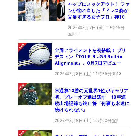
ャップにノックアウト！ ファ
ンが惚れ直した「ドレス姿が
完璧すぎる女子プロ」神10
2026年8月7日 (金) 19時45分
111
全周アライメントを初搭載！ ブリ
ヂストン『TOUR B JGR Roll-in
Alignment』、8月7日デビュー
2026年8月8日 (土) 11時35分
13
米通算13勝の元世界1位がキャリア
初、プレーオフ進出逃す 18年連
続出場記録も終止符「何事も永遠に
続けられない」
2026年8月8日 (土) 10時00分
1