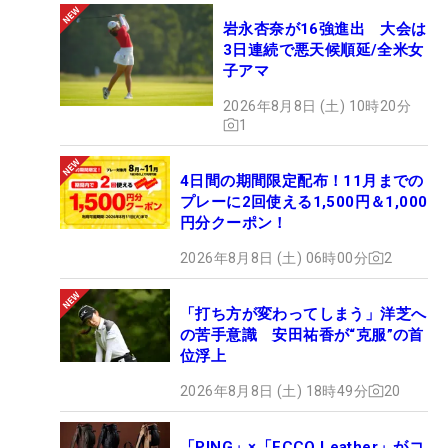
岩永杏奈が16強進出 大会は
3日連続で悪天候順延/全米女
子アマ
2026年8月8日 (土) 10時20分
1
4日間の期間限定配布！11月までの
プレーに2回使える1,500円＆1,000
円分クーポン！
2026年8月8日 (土) 06時00分
2
「打ち方が変わってしまう」洋芝へ
の苦手意識 安田祐香が“克服”の首
位浮上
2026年8月8日 (土) 18時49分
20
「PING」×「ECCO Leather」がコ