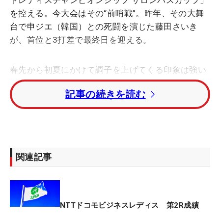
ドレディスチャンピオンシップ サロンパスカップ」
を控える。今大会はその“前哨戦”。昨年、その大舞
台で申ジエ（韓国）との死闘を演じた藤田さいき
が、首位と3打差で最終日を迎える。
春先から初夏にかけて調子を上げてくる印象は強い
が、「オフにやったことを開幕から続けて、クラブ
記事の続きを読む
や体の調整など今ぐらいからベストになってくる」
と、まさにここからが本格始動のタイミングだ。
「だいぶ戦える状態で、最終日はすごく楽しみ」。
温まったエンジンを、いよいよフル回転させる。
関連記事
ここで優勝となれば、次戦のメジャーへ向けてこれ
以上ない弾みとなる。昨年のサロンパスカップとい
えば、体調不良の中で死力を尽くした藤田とジエの
NTTドコモビジネスレディス 第2R成績
プレーオフが記憶に新しい。