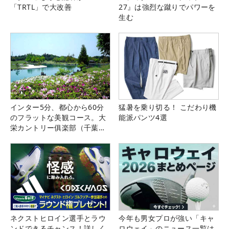
「TRTL」で大改善
27』は強烈な蹴りでパワーを
生む
インター5分、都心から60分
猛暑を乗り切る！ こだわり機
のフラットな美観コース。大
能派パンツ4選
栄カントリー俱楽部（千葉
県）
ネクストヒロイン選手とラウ
今年も男女プロが強い「キャ
ンドできるチャンス！詳しく
ロウェイ」のニュース一覧は