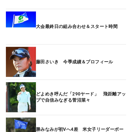
ちょうど浜野で行われた前身大会の頃に体調を崩
し、そのままメジャーへ突入。 第3ラウンド前夜に
大会最終日の組み合わせ＆スタート時間
は39. 5度の高熱に見舞われ、最終日もラウンド中に
木陰で休みながらのプレーとなった。苦しい表情を
浮かべながらも19ホールを完走したが、メジャー2
勝目には届かなかった。
藤田さいき 今季成績＆プロフィール
あれから1年。「どんな形にしても最後は救急車で
運ばれないように（笑）」。プレーオフ後は自力で
歩くこともできず、そのまま救急搬送。「関係各者
の方に本当に申し訳ない」と振り返る。
どよめき呼んだ「290ヤード」 飛距離アッ
プで自信みなぎる菅沼菜々
「来週にビビっている」と苦笑しつつ、体調管理に
は細心の注意を払う。 「とりあえず“免疫”とついて
いるもの飲んでいます（笑）」と、できる備えはす
勝みなみが初Vへ4差 米女子リーダーボー