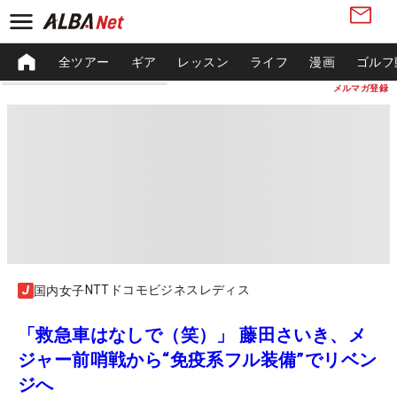
全ツアー
ギア
レッスン
ライフ
漫画
ゴルフ
メルマガ登録
NTTドコモビジネスレディス
国内女子
「救急車はなしで（笑）」 藤田さいき、メ
ジャー前哨戦から“免疫系フル装備”でリベン
ジへ