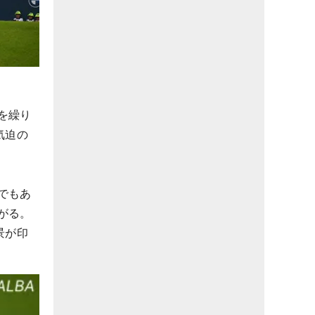
を繰り
気迫の
でもあ
がる。
景が印