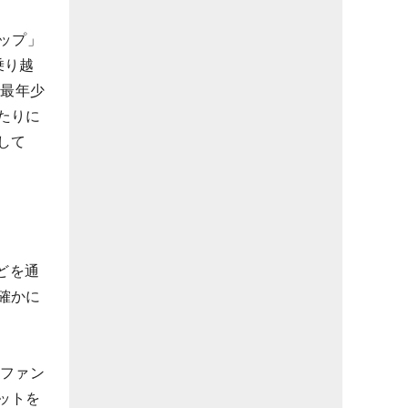
カップ」
乗り越
上最年少
たりに
して
どを通
確かに
るファン
ットを