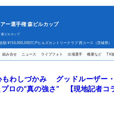
ツアー選手権 森ビルカップ
 森ビルカップ
総額
¥150,000,000
宍戸ヒルズカントリークラブ 西コース（茨城県）
組み合せ
ニュース
ライブフォト
出場選手
概要など
TV
心もわしづかみ グッドルーザー
プロの“真の強さ” 【現地記者コ