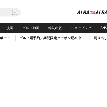
漫画
ゴルフ動画
雑誌出版
ショッピング
SN
ボード
ゴルフ場予約／期間限定クーポン配布中！
削り出