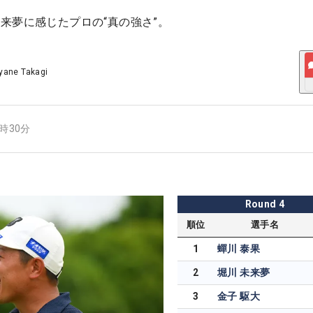
来夢に感じたプロの“真の強さ”。
yane Takagi
1時30分
Round
4
順位
選手名
1
蟬川 泰果
2
堀川 未来夢
3
金子 駆大