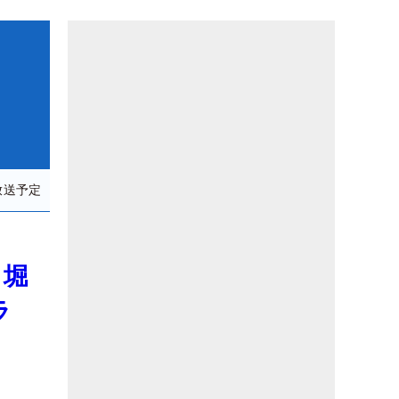
放送予定
・堀
ラ