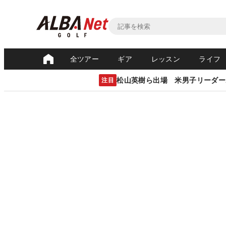
全ツアー
ギア
レッスン
ライフ
松山英樹ら出場 米男子リーダー
注目