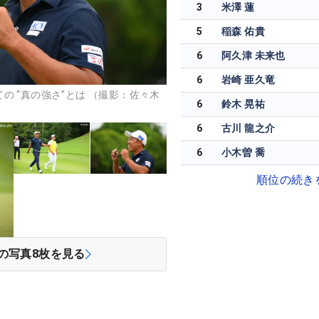
3
米澤 蓮
5
稲森 佑貴
6
阿久津 未来也
6
岩崎 亜久竜
の “真の強さ”とは （撮影：佐々木
6
鈴木 晃祐
6
古川 龍之介
6
小木曽 喬
順位の続き
の写真
8
枚を見る