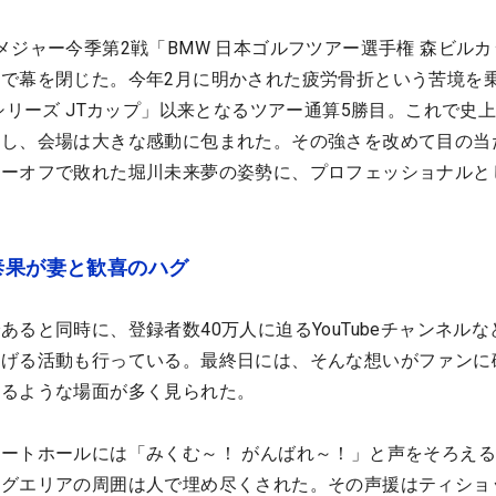
メジャー今季第2戦「BMW 日本ゴルフツアー選手権 森ビル
で幕を閉じた。今年2月に明かされた疲労骨折という苦境を
シリーズ JTカップ」以来となるツアー通算5勝目。これで史
成し、会場は大きな感動に包まれた。その強さを改めて目の当
レーオフで敗れた堀川未来夢の姿勢に、プロフェッショナルと
泰果が妻と歓喜のハグ
ると同時に、登録者数40万人に迫るYouTubeチャンネルな
上げる活動も行っている。最終日には、そんな想いがファンに
せるような場面が多く見られた。
ートホールには「みくむ～！ がんばれ～！」と声をそろえ
ングエリアの周囲は人で埋め尽くされた。その声援はティショ