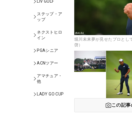
LIV GOLF
ステップ・ア
ップ
ネクストヒロ
イン
堀川未来夢が見せたプロとして
啓）
PGAシニア
ACNツアー
アマチュア・
他
LADY GO CUP
この記事