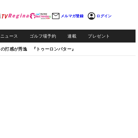
メルマガ登録
ログイン
Sニュース
ゴルフ場予約
連載
プレゼント
しの打感が秀逸 『トゥーロンパター』