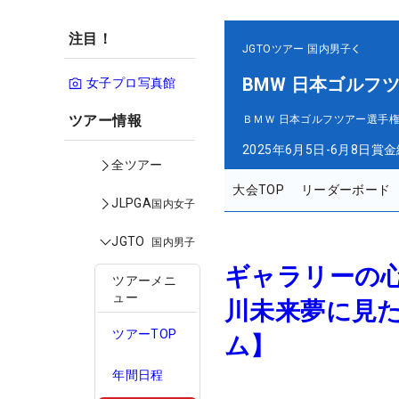
注目！
JGTOツアー
国内男子
BMW 日本ゴルフ
女子プロ写真館
ツアー情報
ＢＭＷ 日本ゴルフツアー選手権
2025年6月5日-6月8日
賞金
全ツアー
大会TOP
リーダーボード
JLPGA
国内女子
JGTO
国内男子
ギャラリーの
ツアーメニ
ュー
川未来夢に見た
ツアーTOP
ム】
年間日程