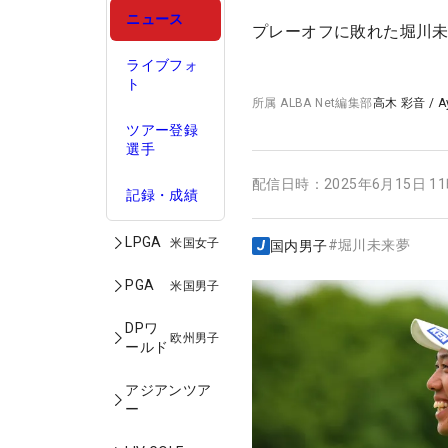
ニュース
プレーオフに敗れた堀川未
ライブフォ
ト
所属
ALBA Net編集部
高木 彩音
/
A
ツアー登録
選手
配信日時：
2025年6月15日 1
記録・成績
LPGA
米国女子
#
堀川未来夢
国内男子
PGA
米国男子
DPワ
欧州男子
ールド
アジアンツア
ー