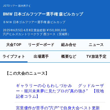
JGTOツアー
国内男子
BMW 日本ゴルフツアー選手権 森ビルカップ
ＢＭＷ 日本ゴルフツアー選手権 森ビルカップ
2025年6月5日-6月8日
賞金総額
¥150,000,000
宍戸ヒルズカントリークラブ 西コース（茨城県）
大会TOP
リーダーボード
組み合せ
ニュース
ライブフォト
出場選手
概要など
TV放送予定
【この大会のニュース】
ギャラリーの心もわしづかみ グッドルーザ
ー・堀川未来夢に見たプロの“真の強さ” 【現地
記者コラム】
宮里優作が苦手の“宍戸”で自身大会ベスト更新