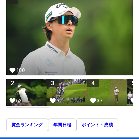
100
2
3
4
5
63
62
37
賞金ランキング
年間日程
ポイント・成績