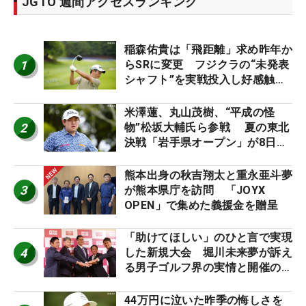
JGTO 週間アクセスランキング
稲森佑貴は「飛距離」求め昨年か
1
らSRに変更 フジクラの“未発表
シャフト”を実戦投入し好感触
「つかまえにいける」【男子ツア
ーのヒトネタ！】
米澤蓮、丸山茂樹、“平成の怪
2
物”松坂大輔氏ら参戦 夏の東北
決戦「岩手県オープン」が8日開
幕
熊本出身の秋吉翔太と重永亜斗夢
3
が熊本県庁を訪問 「JOYX
OPEN」で集めた義援金を贈呈
「助けてほしい」のひと言で実現
4
した新規大会 堀川未来夢が訴え
る男子ゴルフ界の実情と開催の舞
台裏
44万円に泣いた昨季の悔しさを