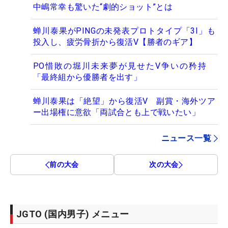
中嶋常幸も驚いた“劇的ショット”とは
蝉川泰果がPINGの未発表プロトタイプ「3I」も
投入し、疲労骨折から復活V【勝者のギア】
PO惜敗の堀川未来夢が見せたV争いの矜持
「最終組から優勝者を出す」
蝉川泰果は「絶望」から復活V 副賞・海外ツア
ー出場権に意欲「両試合とも上で戦いたい」
ニュース一覧
前の大会
次の大会
JGTO (国内男子) メニュー