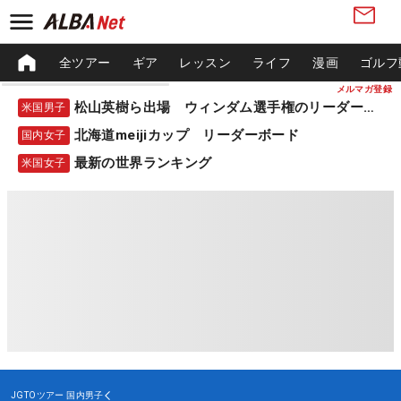
全ツアー
ギア
レッスン
ライフ
漫画
ゴルフ
メルマガ登録
松山英樹ら出場 ウィンダム選手権のリーダーボード
米国男子
北海道meijiカップ リーダーボード
国内女子
最新の世界ランキング
米国女子
JGTOツアー
国内男子