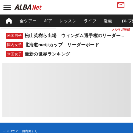
全ツアー
ギア
レッスン
ライフ
漫画
ゴルフ
メルマガ登録
松山英樹ら出場 ウィンダム選手権のリーダーボード
米国男子
北海道meijiカップ リーダーボード
国内女子
最新の世界ランキング
米国女子
JGTOツアー
国内男子