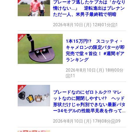
プレーオフ逃したケプカは「かなり
情けない…」 逆転進出はブレナン
ただ一人、米男子最終戦で明暗
2026年8月10日 (月) 12時01分
1
1本15万円!? スコッティ・
キャメロンの限定パターが即
完売で堂々首位！ #週間ギア
ランキング
2026年8月10日 (月) 18時00分
11
ブレードなのにゼロトルク!? マレ
ットなのに開閉しやすい!? ヘッド
形状だけじゃ判別できない最新パタ
ー34モデルの性能早見表を作って
みた #ギアカタログ2026
2026年8月10日 (月) 17時08分
39