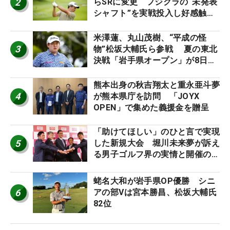
2
らSRに変更 フジクラの“未発表
シャフト”を実戦投入し好感触
「つかまえにいける」【男子ツア
ーのヒトネタ！】
米澤蓮、丸山茂樹、“平成の怪
3
物”松坂大輔氏ら参戦 夏の東北
決戦「岩手県オープン」が8日開
幕
熊本出身の秋吉翔太と重永亜斗夢
4
が熊本県庁を訪問 「JOYX
OPEN」で集めた義援金を贈呈
「助けてほしい」のひと言で実現
5
した新規大会 堀川未来夢が訴え
る男子ゴルフ界の実情と開催の舞
台裏
蛯名大和が岩手県OP優勝 シニ
6
アの部Vは宮本勝昌、松坂大輔氏
82位