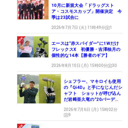
10月に新規大会「ドラッグスト
ア・コスモスカップ」開催決定 今
季は23試合に
2026年7月7日 (火) 11時49分
1
エースは“赤スパイダー”に1Wだけ
フレックスX 初優勝・吉澤柚月の
個性的な14本【勝者のギア】
2026年8月10日 (月) 15時00分
30
シェフラー、マキロイも使用
の『Qi4D』と手になじんだシ
ャフト ショットが呼び込ん
だ岩﨑亜久竜の“20バーデ
ィ”【勝者のギア】
2026年7月6日 (月) 15時02分
9