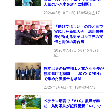
人気のかき氷を次々に制覇！
2026年8月10日 (月) 13時53分
17
「助けてほしい」のひと言で
実現した新規大会 堀川未来
夢が訴える男子ゴルフ界の実
情と開催の舞台裏
2026年7月7日 (火) 16時59分
1
熊本出身の秋吉翔太と重永亜斗夢が
熊本県庁を訪問 「JOYX OPEN」
で集めた義援金を贈呈
2026年8月6日 (木) 18時43分
8
ベテラン助言で『V1X』復帰が奏
功 鳥海颯汰が記録更新「63」で