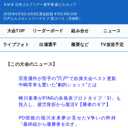
ＢＭＷ 日本ゴルフツアー選手権 森ビルカップ
2025年6月5日-6月8日
賞金総額
¥150,000,000
宍戸ヒルズカントリークラブ 西コース（茨城県）
大会TOP
リーダーボード
組み合せ
ニュース
ライブフォト
出場選手
概要など
TV放送予定
【この大会のニュース】
宮里優作が苦手の“宍戸”で自身大会ベスト更新
中嶋常幸も驚いた“劇的ショット”とは
蝉川泰果がPINGの未発表プロトタイプ「3I」も
投入し、疲労骨折から復活V【勝者のギア】
PO惜敗の堀川未来夢が見せたV争いの矜持
「最終組から優勝者を出す」