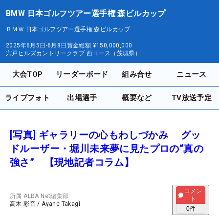
BMW 日本ゴルフツアー選手権 森ビルカップ
ＢＭＷ 日本ゴルフツアー選手権 森ビルカップ
2025年6月5日-6月8日
賞金総額
¥150,000,000
宍戸ヒルズカントリークラブ 西コース（茨城県）
大会TOP
リーダーボード
組み合せ
ニュース
ライブフォト
出場選手
概要など
TV放送予定
[写真] ギャラリーの心もわしづかみ グッ
ドルーザー・堀川未来夢に見たプロの“真の
強さ” 【現地記者コラム】
コメン
所属
ALBA Net編集部
ト
高木 彩音
/
Ayane Takagi
0
件