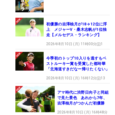
初優勝の吉澤柚月が18→12位に浮
上 メジャーV・桑木志帆が1位独
走【メルセデス・ランキング】
2026年8月10日 (月) 11時00分
1
今季初のトップ10入りを逃すもベ
ストルーキー賞を受賞した都玲華
「北海道すきだなー帰りたくない」
2026年8月10日 (月) 16時12分
13
アマ時代に渋野日向子と同組
で見た景色 あれから7年、
吉澤柚月がつかんだ初優勝
2026年8月10日 (月) 16時48分