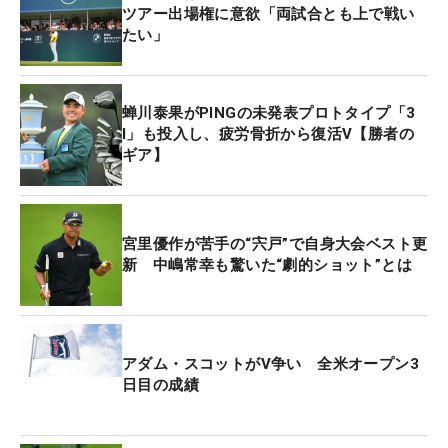
ツアー出場権に意欲「両試合とも上で戦い
たい」
蝉川泰果がPINGの未発表プロトタイプ「3
I」も投入し、疲労骨折から復活V【勝者の
ギア】
宮里優作が苦手の“宍戸”で自身大会ベスト更
新 中嶋常幸も驚いた“劇的ショット”とは
アダム・スコットがV争い 全米オープン3
日目の成績