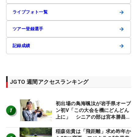
→
ライブフォト一覧
→
ツアー登録選手
→
記録成績
JGTO 週間アクセスランキング
初出場の鳥海颯汰が岩手県オープ
1
ン初V「この大会を機にどんどん
上に」 シニアの部は宮本勝昌が
連覇
稲森佑貴は「飛距離」求め昨年か