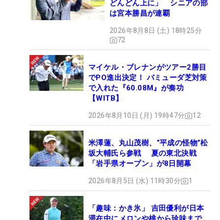
どんどん上に」 シニアの部
は宮本勝昌が連覇
2026年8月8日 (土) 18時25分
72
マイケル・ブレナンがツアー2勝目
でPO進出決定！ バミューダ芝対策
で入れた『60.08M』が奏功
【WITB】
2026年8月10日 (月) 19時47分
12
米澤蓮、丸山茂樹、“平成の怪物”松
坂大輔氏ら参戦 夏の東北決戦
「岩手県オープン」が8日開幕
2026年8月5日 (水) 11時30分
1
「趣味：かき氷」 吉田優利が日本
滞在中にメロンや桃から珍味まで、