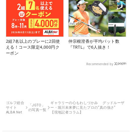
2組7名以上のプレーに2回使
仲宗根澄香が平均パット数
える！コース限定4,000円ク
『TRTL』で6人抜き！
ーポン
Recommended by
ゴルフ総合
ギャラリーの心もわしづかみ グッドルーザ
「JGTO」
サイト
ー・堀川未来夢に見たプロの“真の強さ”
の写真一覧
ALBA Net
【現地記者コラム】