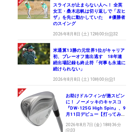
スライスが止まらない人へ！ 全英
女王・桑木志帆は切り返しで「左ヒ
ザ」を先に動かしていた #優勝者
のスイング
2026年8月8日 (土) 12時00分
32
米通算13勝の元世界1位がキャリア
初、プレーオフ進出逃す 18年連
続出場記録も終止符「何事も永遠に
続けられない」
2026年8月8日 (土) 10時00分
1
お助けドルフィンが激スピン
に！ ノーメッキのキャスコ
『DW-125G High Spin』、9
月11日デビュー【打ってみ
た】
2026年8月7日 (金) 18時36分
33