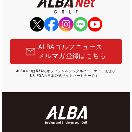
ALBAゴルフニュース
メルマガ登録はこちら
ALBA NetはR&Aのオフィシャルデジタルパートナー、および
USLPGAの日本公式サイトパートナーです。