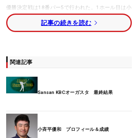
優勝決定戦は18番パー5で行われた。1ホール目は小
斉平が右のバンカーに入れ、フェアウェイにレイア
記事の続きを読む
ップ。「ティショットがバンカーでしたが、そんな
に焦ることもなかった。3打目も思い通りに行って
チャンスと思いましたが、決めきることができませ
んでした」と2メートルにつけるも、カップ左を抜
けてしまいパー。香妻も1.5メートルほどのバーディ
関連記事
パットを外し、勝負は2ホール目にもつれ込んだ。
先に打った香妻の打球は左のラフへ。小斉平にチャ
ンス到来かと思われたが、ここで事件が起きた。1
Sansan KBCオーガスタ 最終結果
球目が右の林方向へ行きOB。仕切り直して、2球目
を打ったがまたもや右に。3球目も右の林に吸い込
まれ、なんと“OB3連発”。大乱調で敗北を喫した。
小斉平優和 プロフィール＆成績
正規の18ホールと同じように「気を抜かずにやった