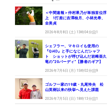
＜中間速報＞仲村果乃が単独首位浮
上 1打差に吉澤柚月、小林光希、
全美貞
2026年8月8日 (土) 13時04分
1
シェフラー、マキロイも使用の
『Qi4D』と手になじんだシャフ
ト ショットが呼び込んだ岩﨑亜久
竜の“20バーディ”【勝者のギア】
2026年7月6日 (月) 15時02分
9
ゴルフ一家の19歳・丸尾怜央 松
山英樹以来の快挙へ見えた課題
2026年7月5日 (日) 18時13分
1