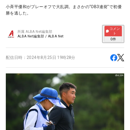
小斉平優和がプレーオフで大乱調。まさかの“OB3連発”で初優
勝を逃した。
コメン
所属
ALBA Net編集部
ト
ALBA Net編集部
/
ALBA Net
0
件
配信日時：
2024年8月25日 19時28分