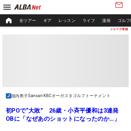
全ツアー
ギア
レッスン
ライフ
漫画
ゴルフ
メルマガ登録
Sansan KBCオーガスタゴルフトーナメント
国内男子
初POで“大敗” 26歳・小斉平優和は3連発
OBに「なぜあのショットになったのか…」