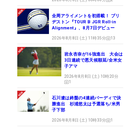
全周アライメントを初搭載！ ブリ
ヂストン『TOUR B JGR Roll-in
Alignment』、8月7日デビュー
2026年8月8日 (土) 11時35分
13
岩永杏奈が16強進出 大会は
3日連続で悪天候順延/全米女
子アマ
2026年8月8日 (土) 10時20分
1
石川遼は終盤の4連続バーディで決
勝進出 杉浦悠太は予選落ち/米男
子下部
2026年8月8日 (土) 10時33分
1