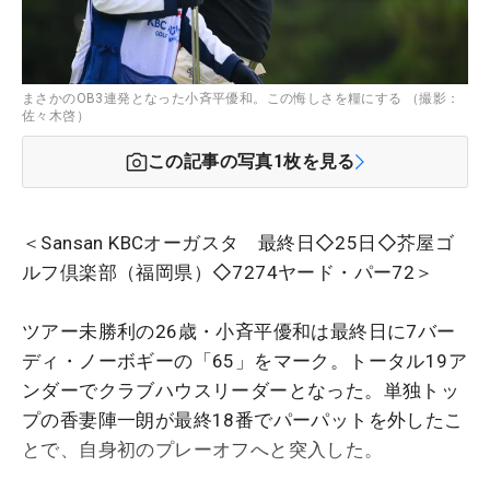
まさかのOB3連発となった小斉平優和。この悔しさを糧にする （撮影：
佐々木啓）
この記事の写真
1
枚を見る
＜Sansan KBCオーガスタ 最終日◇25日◇芥屋ゴ
ルフ倶楽部（福岡県）◇7274ヤード・パー72＞
ツアー未勝利の26歳・小斉平優和は最終日に7バー
ディ・ノーボギーの「65」をマーク。トータル19ア
ンダーでクラブハウスリーダーとなった。単独トッ
プの香妻陣一朗が最終18番でパーパットを外したこ
とで、自身初のプレーオフへと突入した。