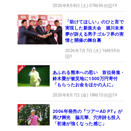
2026年8月8日 (土) 07時45分
19
「助けてほしい」のひと言で
実現した新規大会 堀川未来
夢が訴える男子ゴルフ界の実
情と開催の舞台裏
2026年7月7日 (火) 16時59分
1
あふれる熊本への思い 首位発進・
鈴木愛が被災地に1000万円寄付
「もらったお金をほかの人に」
2026年8月7日 (金) 18時10分
19
2006年発売の『ツアーAD PT』が
再び脚光 脇元華、穴井詩も投入
「初速が強くなった感じ」