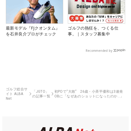
最新モデル『FJクオンタム』
ゴルフの熱狂を、つくる仕
を石井良介プロがチェック
事。｜スタッフ募集中
Recommended by
ゴルフ総合サ
「JGTO」
初POで“大敗” 26歳・小斉平優和は3連発
イト ALBA
の記事一覧
OBに「なぜあのショットになったのか…」
Net