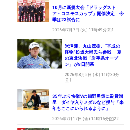
10月に新規大会「ドラッグスト
ア・コスモスカップ」開催決定 今
季は23試合に
2026年7月7日 (火) 11時49分
1
米澤蓮、丸山茂樹、“平成の
怪物”松坂大輔氏ら参戦 夏
の東北決戦「岩手県オープ
ン」が8日開幕
2026年8月5日 (水) 11時30分
1
35年ぶり快挙Vの細野勇策に副賞贈
呈 ダイヤ入りメダルなど授与「来
年もここにいられるように」
2026年7月17日 (金) 14時15分
22