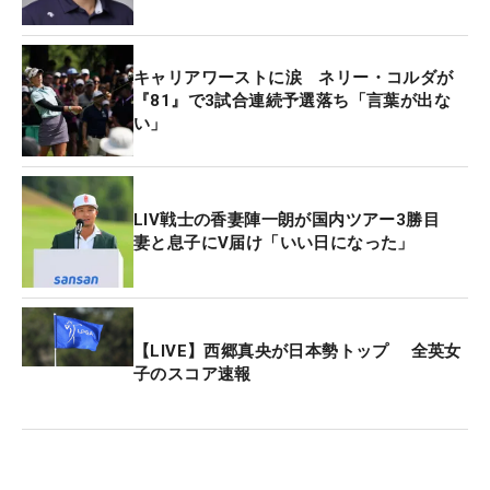
んですが…。（一日を通して）あのティショットだ
けですね。悔やまれるのは。なぜあのショットにな
ったのかは、分からないです」と悔しげにうつむい
キャリアワーストに涙 ネリー・コルダが
た。
『81』で3試合連続予選落ち「言葉が出な
い」
後味の悪い結果となってしまったが、今大会では初
日から上位をキープし、優勝にあと一歩のところま
で迫った。「いい準備ができて、結果には繋がった
LIV戦士の香妻陣一朗が国内ツアー3勝目
妻と息子にV届け「いい日になった」
と思う。これからもしっかりと準備をして、次の試
合にも繋げていきたいです」。次戦は来週の「フジ
サンケイクラシック」となる。芥屋で得た経験と悔
しさをバネに、富士桜でリベンジを果たしたい。
【LIVE】西郷真央が日本勢トップ 全英女
子のスコア速報