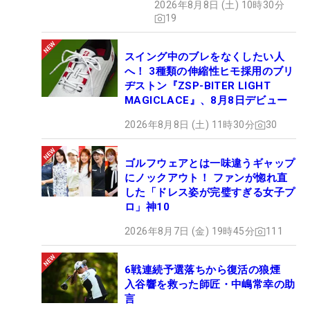
2026年8月8日 (土) 10時30分
19
スイング中のブレをなくしたい人
へ！ 3種類の伸縮性ヒモ採用のブリ
ヂストン『ZSP-BITER LIGHT
MAGICLACE』、8月8日デビュー
2026年8月8日 (土) 11時30分
30
ゴルフウェアとは一味違うギャップ
にノックアウト！ ファンが惚れ直
した「ドレス姿が完璧すぎる女子プ
ロ」神10
2026年8月7日 (金) 19時45分
111
6戦連続予選落ちから復活の狼煙
入谷響を救った師匠・中嶋常幸の助
言