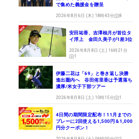
で集めた義援金を贈呈
2026年8月6日 (木) 18時43分
8
安田祐香、吉澤柚月が首位タ
イ浮上 金田久美子が1差3位
2026年8月8日 (土) 16時21分
1
伊藤二花は「69」と巻き返し決勝
進出圏内へ 谷田侑里香は予選落ち
濃厚/米女子下部ツアー
2026年8月8日 (土) 10時15分
1
4日間の期間限定配布！11月までの
プレーに2回使える1,500円＆1,000
円分クーポン！
2026年8月8日 (土) 06時00分
2