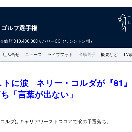
ロゴルフ選手権
金総額
$10,400,000
サハリーCC（ワシントン州）
組み合せ
ニュース
ライブフォト
出場選手
概要など
TV
トに涙 ネリー・コルダが『81』
落ち「言葉が出ない」
・コルダはキャリアワーストスコアで涙の予選落ち。