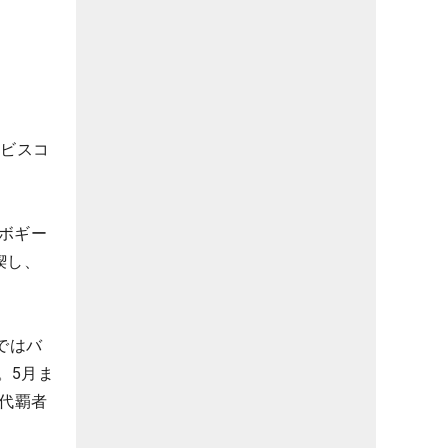
ナビスコ
ボギー
喫し、
ではバ
。5月ま
歴代覇者