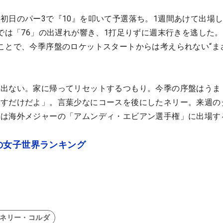
初日のパー3で『10』を叩いて予選落ち。1週間あけて出場
」では「76」の出遅れが響き、1打足りずに週末行きを逃した
ことで、今季序盤のロケットスタートからは考えられない“ま
が出ない。家に帰ってリセットするつもり。今季の序盤はうま
戻すだけだよ」。言葉少なにコースを後にしたネリー。来週の
戦は海外メジャーの「アムンディ・エビアン選手権」に出場す
の女子世界ランキング
#ネリー・コルダ