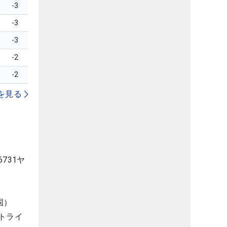
-3
-3
-3
-2
-2
を見る
731ヤ
国）
トライ