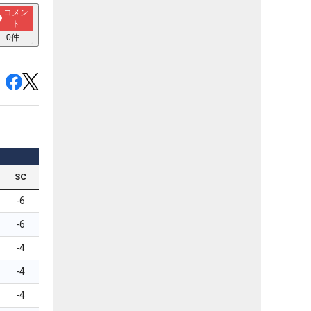
コメン
ト
0
件
SC
-6
-6
-4
-4
-4