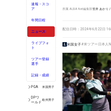
速報・スコ
ア
所属
ALBA Net編集部
笠井 あかり
年間日程
配信日時：
2024年6月22日 1
ニュース
ライブフォ
#
米ツアー日本人N
米国女子
ト
ツアー登録
選手
記録・成績
PGA
米国男子
DPワ
欧州男子
ールド