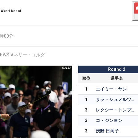
/
Akari Kasai
6時00分
EWS
#
ネリー・コルダ
Round
2
順位
選手名
1
エイミー・ヤン
1
サラ・シュメルツェル
3
レクシー・トンプソン
3
コ・ジンヨン
3
渋野 日向子