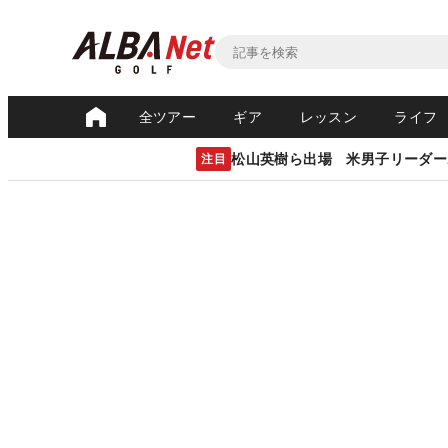
全ツアー
ギア
レッスン
ライフ
松山英樹ら出場 米男子リーダー
注目