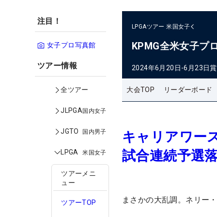
注目！
LPGAツアー
米国女子
KPMG全米女子プ
女子プロ写真館
ツアー情報
2024年6月20日-6月23日
賞
大会TOP
リーダーボード
全ツアー
JLPGA
国内女子
JGTO
国内男子
キャリアワース
試合連続予選
LPGA
米国女子
ツアーメニ
ュー
まさかの大乱調。ネリー
ツアーTOP