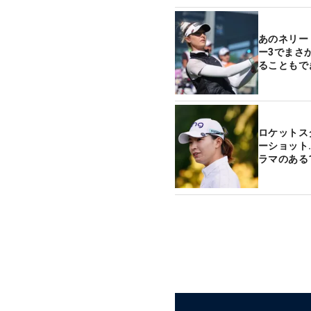
あのネリー
ー3でまさ
ることもで
ロケットス
ーショット
ラマのある