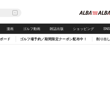
漫画
ゴルフ動画
雑誌出版
ショッピング
SN
ボード
ゴルフ場予約／期間限定クーポン配布中！
削り出