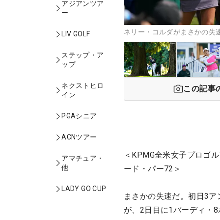
アジアンツア
ー
ネリー・コルダがまさかの失速
LIV GOLF
ステップ・ア
ップ
ネクストヒロ
この記事
イン
PGAシニア
ACNツアー
＜KPMG全米女子プロゴル
アマチュア・
他
ード・パー72＞
LADY GO CUP
まさかの失速だ。初日3ア
が、2日目に1バーディ・