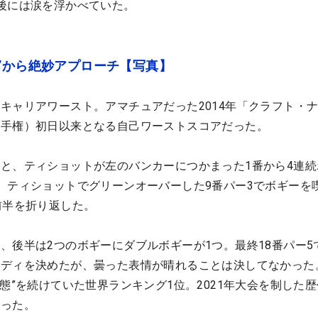
後には涙を浮かべていた。
”から絶妙アプローチ【写真】
キャリアワースト。アマチュアだった2014年「クラフト・
選手権）初日以来となる自己ワーストスコアだった。
と、ティショットが左のバンカーにつかまった1番から4連続
、ティショットでグリーンオーバーした9番パー3でボギーを
前半を折り返した。
、後半は2つのボギーにダブルボギーが1つ。最終18番パー5
ディを決めたが、曇った表情が晴れることは決してなかった
態”を続けていた世界ランキング1位。2021年大会を制した
去った。