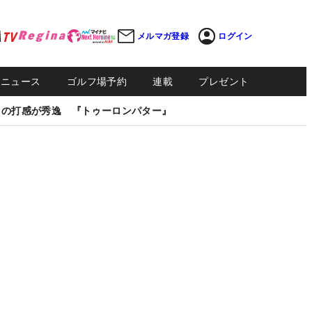
メルマガ登録
ログイン
Sニュース
ゴルフ場予約
連載
プレゼント
しの打感が秀逸 『トゥーロンパター』