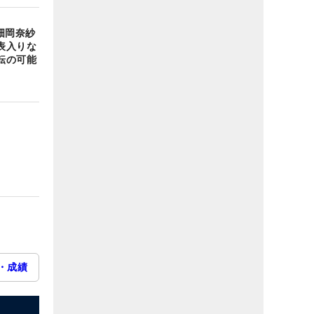
畑岡奈紗
表入りな
転の可能
・成績