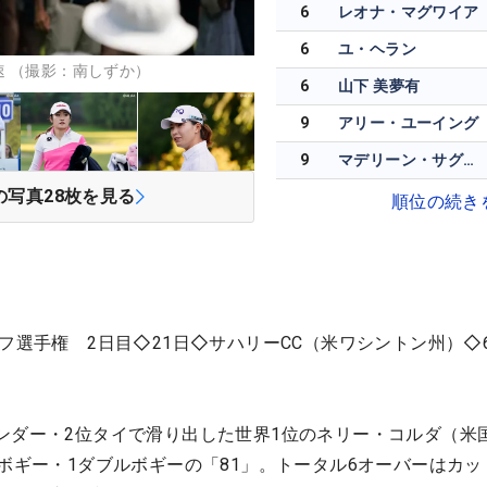
6
レオナ・マグワイア
6
ユ・ヘラン
 （撮影：南しずか）
6
山下 美夢有
9
アリー・ユーイング
9
マデリーン・サグストロム
の写真
28
枚を見る
順位の続き
フ選手権 2日目◇21日◇サハリーCC（米ワシントン州）◇6
ンダー・2位タイで滑り出した世界1位のネリー・コルダ（米
8ボギー・1ダブルボギーの「81」。トータル6オーバーはカッ