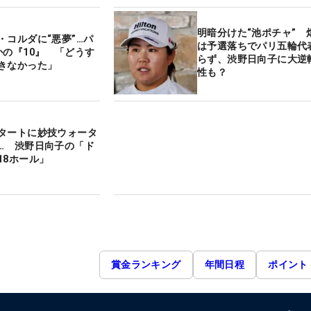
明暗分けた“池ポチャ” 
・コルダに“悪夢”…パ
は予選落ちでパリ五輪代
かの『10』 「どうす
らず、渋野日向子に大逆
きなかった」
性も？
タートに妙技ウォータ
… 渋野日向子の「ド
18ホール」
賞金ランキング
年間日程
ポイント