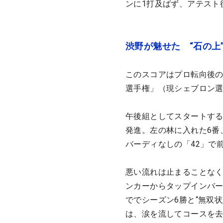
ンに1打及ばず、アテスト
渋野が魅せた “石の上
このスコアはプロ転向後の
選手権」（現シェブロン
午後組としてスタートする
発進。左の林に入れた6番
バーディなしの「42」で
悪い流れは止まることなく
ンカーからタップインバー
ででシーズン6勝と“無双状
は、涙を流してコースを