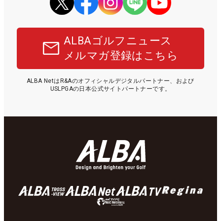
ALBAゴルフニュース
メルマガ登録はこちら
ALBA NetはR&Aのオフィシャルデジタルパートナー、および
USLPGAの日本公式サイトパートナーです。