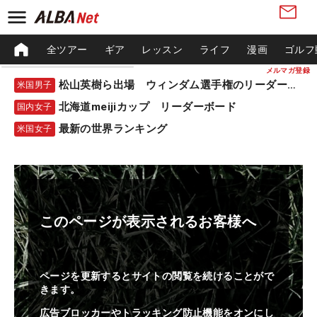
全ツアー
ギア
レッスン
ライフ
漫画
ゴルフ
メルマガ登録
松山英樹ら出場 ウィンダム選手権のリーダーボード
米国男子
北海道meijiカップ リーダーボード
国内女子
最新の世界ランキング
米国女子
このページが表示されるお客様へ
ページを更新するとサイトの閲覧を続けることがで
きます。
広告ブロッカーやトラッキング防止機能をオンにし