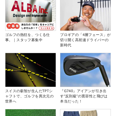
ゴルフの熱狂を、つくる仕
プロギアの「4層フェース」が
事。｜スタッフ募集中
切り開く高初速ドライバーの
新時代
スイスの叡智が生んだTPTシ
『G740』アイアンが引き出
ャフトで、ゴルフを異次元の
す“反則級”の寛容性と飛びは
世界へ
本当だった！