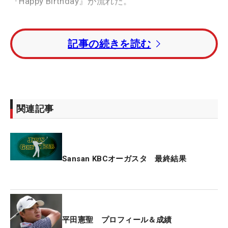
『Happy Birthday』が流れた。
平田による粋なはからいだった。「きのうお願いし
記事の続きを読む
ました！ あした誕生日なので、って」。アナウンス
で高橋キャディの誕生日だということが明かされる
と、平田は1番に集まった大勢のギャラリーたちと
ともに、相棒へ拍手を送った。「本当にうれしいで
す。まさかお祝いされるとは思っていなくて…
関連記事
（笑）」（高橋キャディ）と照れくさそうに笑っ
た。
そこで、平田がハッと何かに気づいた。「“サンサ
Sansan KBCオーガスタ 最終結果
ン”で“33”だ！」。今大会のトーナメント名は
「Sansan KBCオーガスタ」で“Sansan”と“33歳”が被
っていることを発見。ふたりは指を3本立てて、笑
顔で“3”のポーズで記念撮影をした。なんともほほ笑
平田憲聖 プロフィール＆成績
ましいシーンに、胸が温かくなったギャラリーも多