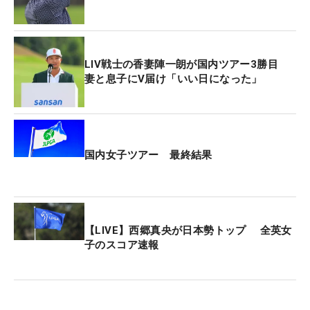
いに違いない。
今季は全13試合に出場し、予選落ちが一度もなく安
LIV戦士の香妻陣一朗が国内ツアー3勝目
定した成績を残している。トップ10入りが今週の10
妻と息子にV届け「いい日になった」
位タイを含め5回。7月の「長嶋茂雄INVITATIONAL
セガサミーカップゴルフトーナメント」ではツアー
3勝目を飾り、現在賞金ランキングは7位に位置して
いる。
国内女子ツアー 最終結果
国内男子ツアーは後半戦に突入し、今週から10月の
「日本オープン」まで連戦が続く。複数回優勝を目
指して、ここからさらにエンジンをかけていく。
【LIVE】西郷真央が日本勢トップ 全英女
（文・高木彩音）
子のスコア速報