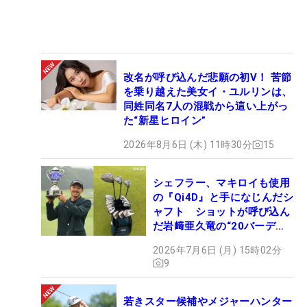
改名が呼び込んだ悲願の初V！ 苦節
を乗り越えた美女イ・ユルリンは、
同姓同名7人の混戦から這い上がっ
た“新星ヒロイン”
2026年8月6日 (木) 11時30分
15
シェフラー、マキロイも使用
の『Qi4D』と手になじんだシ
ャフト ショットが呼び込ん
だ岩﨑亜久竜の“20バーデ
ィ”【勝者のギア】
2026年7月6日 (月) 15時02分
9
若きスター候補やメジャーハンター