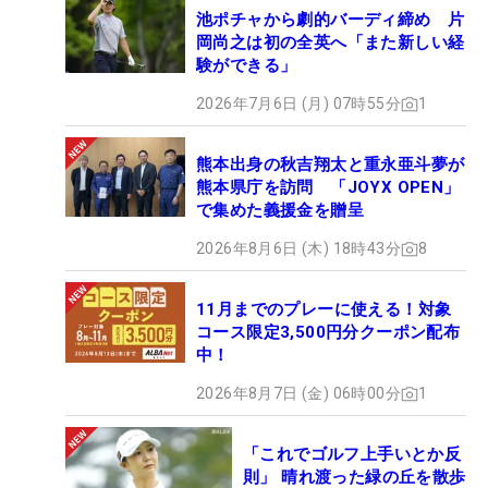
池ポチャから劇的バーディ締め 片
岡尚之は初の全英へ「また新しい経
験ができる」
2026年7月6日 (月) 07時55分
1
熊本出身の秋吉翔太と重永亜斗夢が
熊本県庁を訪問 「JOYX OPEN」
で集めた義援金を贈呈
2026年8月6日 (木) 18時43分
8
11月までのプレーに使える！対象
コース限定3,500円分クーポン配布
中！
2026年8月7日 (金) 06時00分
1
「これでゴルフ上手いとか反
則」 晴れ渡った緑の丘を散歩