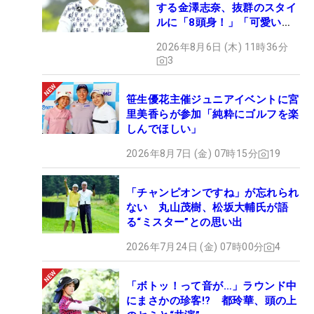
する金澤志奈、抜群のスタイ
ルに「8頭身！」「可愛いに
も程がある」
2026年8月6日 (木) 11時36分
3
笹生優花主催ジュニアイベントに宮
里美香らが参加「純粋にゴルフを楽
しんでほしい」
2026年8月7日 (金) 07時15分
19
「チャンピオンですね」が忘れられ
ない 丸山茂樹、松坂大輔氏が語
る“ミスター”との思い出
2026年7月24日 (金) 07時00分
4
「ボトッ！って音が…」ラウンド中
にまさかの珍客!? 都玲華、頭の上