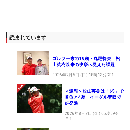
読まれています
ゴルフ一家の19歳・丸尾怜央 松
山英樹以来の快挙へ見えた課題
2026年7月5日 (日) 18時13分
1
＜速報＞松山英樹は「65」で
首位と4差 イーグル奪取で
好発進
2026年8月7日 (金) 06時59分
1