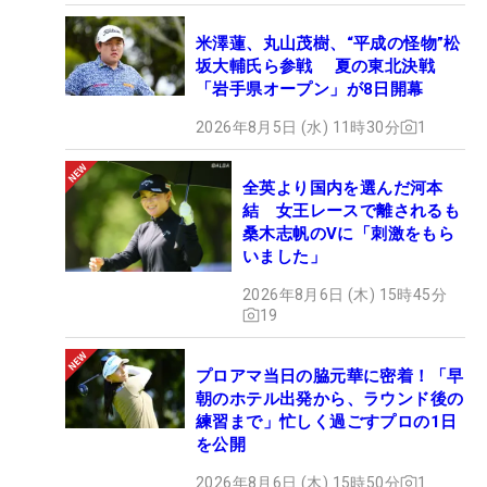
米澤蓮、丸山茂樹、“平成の怪物”松
坂大輔氏ら参戦 夏の東北決戦
「岩手県オープン」が8日開幕
2026年8月5日 (水) 11時30分
1
全英より国内を選んだ河本
結 女王レースで離されるも
桑木志帆のVに「刺激をもら
いました」
2026年8月6日 (木) 15時45分
19
プロアマ当日の脇元華に密着！「早
朝のホテル出発から、ラウンド後の
練習まで」忙しく過ごすプロの1日
を公開
2026年8月6日 (木) 15時50分
1