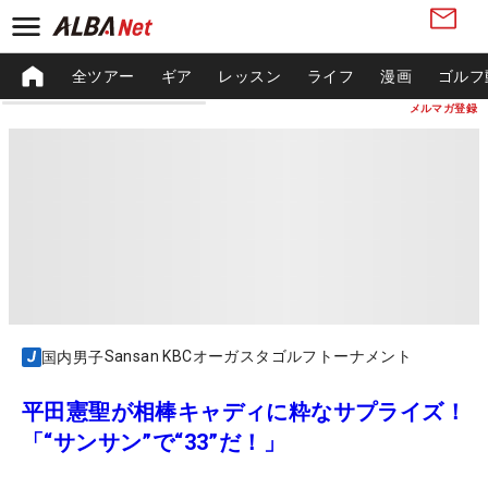
全ツアー
ギア
レッスン
ライフ
漫画
ゴルフ
メルマガ登録
Sansan KBCオーガスタゴルフトーナメント
国内男子
平田憲聖が相棒キャディに粋なサプライズ！
「“サンサン”で“33”だ！」