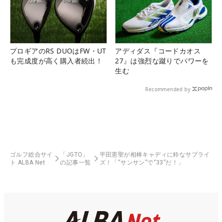
プロギアのRS DUOはFW・UT
アディダス『コードカオス
も完成度が高く購入者続出！
27』は強烈な蹴りでパワーを
生む
Recommended by
ゴルフ総合サイ
「JGTO」
平田憲聖が相棒キャディに粋なサプライ
ト ALBA Net
の記事一覧
ズ！「“サンサン”で“33”だ！」