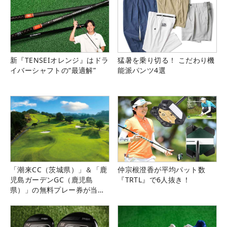
新『TENSEIオレンジ』はドラ
猛暑を乗り切る！ こだわり機
イバーシャフトの“最適解”
能派パンツ4選
「潮来CC（茨城県）」＆「鹿
仲宗根澄香が平均パット数
児島ガーデンGC（鹿児島
『TRTL』で6人抜き！
県）」の無料プレー券が当た
る！！