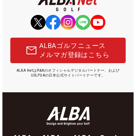
ALBAゴルフニュース
メルマガ登録はこちら
ALBA NetはR&Aのオフィシャルデジタルパートナー、および
USLPGAの日本公式サイトパートナーです。