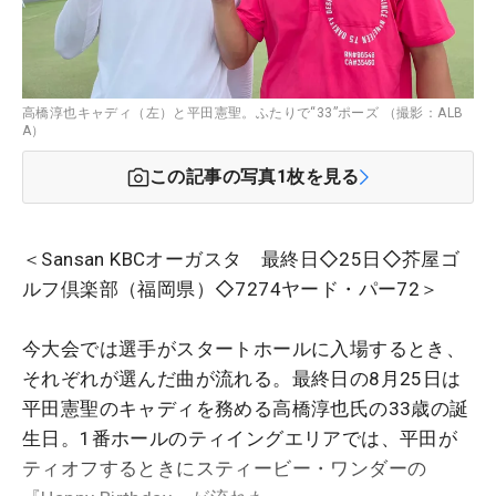
高橋淳也キャディ（左）と平田憲聖。ふたりで“33”ポーズ （撮影：ALB
A）
この記事の写真
1
枚を見る
＜Sansan KBCオーガスタ 最終日◇25日◇芥屋ゴ
ルフ倶楽部（福岡県）◇7274ヤード・パー72＞
今大会では選手がスタートホールに入場するとき、
それぞれが選んだ曲が流れる。最終日の8月25日は
平田憲聖のキャディを務める高橋淳也氏の33歳の誕
生日。1番ホールのティイングエリアでは、平田が
ティオフするときにスティービー・ワンダーの