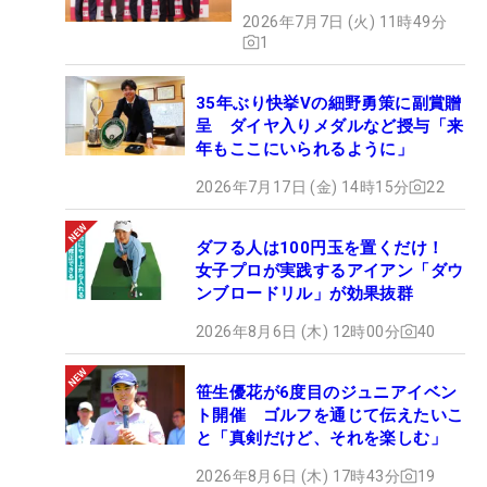
2026年7月7日 (火) 11時49分
1
35年ぶり快挙Vの細野勇策に副賞贈
呈 ダイヤ入りメダルなど授与「来
年もここにいられるように」
2026年7月17日 (金) 14時15分
22
ダフる人は100円玉を置くだけ！
女子プロが実践するアイアン「ダウ
ンブロードリル」が効果抜群
2026年8月6日 (木) 12時00分
40
笹生優花が6度目のジュニアイベン
ト開催 ゴルフを通じて伝えたいこ
と「真剣だけど、それを楽しむ」
2026年8月6日 (木) 17時43分
19