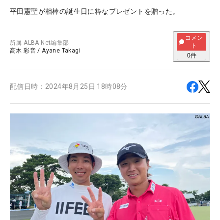
平田憲聖が相棒の誕生日に粋なプレゼントを贈った。
コメン
所属
ALBA Net編集部
ト
高木 彩音
/
Ayane Takagi
0
件
配信日時：
2024年8月25日 18時08分