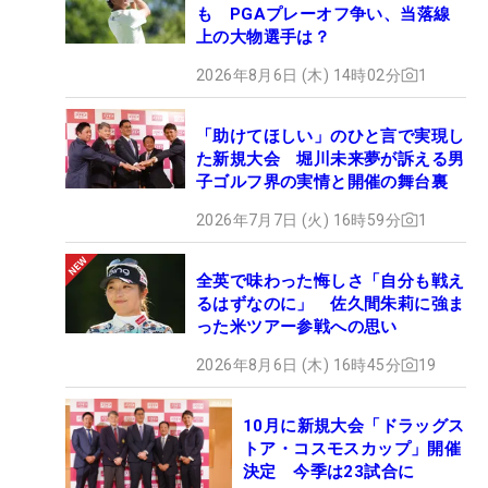
も PGAプレーオフ争い、当落線
上の大物選手は？
2026年8月6日 (木) 14時02分
1
「助けてほしい」のひと言で実現し
た新規大会 堀川未来夢が訴える男
子ゴルフ界の実情と開催の舞台裏
2026年7月7日 (火) 16時59分
1
全英で味わった悔しさ「自分も戦え
るはずなのに」 佐久間朱莉に強ま
った米ツアー参戦への思い
2026年8月6日 (木) 16時45分
19
10月に新規大会「ドラッグス
トア・コスモスカップ」開催
決定 今季は23試合に