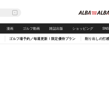
漫画
ゴルフ動画
雑誌出版
ショッピング
SN
ゴルフ場予約／毎週更新！限定優待プラン
削り出しの打