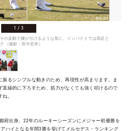
1
/
3
その反動で腰が引けるような形に。インパクトでは両足と
グ （撮影：田中宏幸）
に振るシンプルな動きのため、再現性が高まります。ま
ず直線的に下ろすため、筋力がなくても強く叩けるので
すね。
京都府出身。22年のルーキーシーズンにメジャー初優勝を
リアハイとなる年間3勝を挙げてメルセデス・ランキング