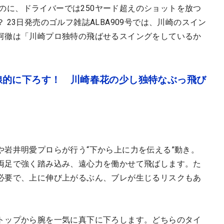
奢なのに、ドライバーでは250ヤード超えのショットを放つ
23日発売のゴルフ雑誌ALBA909号では、川崎のスイン
河徹は「川崎プロ独特の飛ばせるスイングをしているか
線的に下ろす！ 川崎春花の少し独特なぶっ飛び
や岩井明愛プロらが行う“下から上に力を伝える”動き。
両足で強く踏み込み、遠心力を働かせて飛ばします。た
必要で、上に伸び上がるぶん、ブレが生じるリスクもあ
トップから腕を一気に真下に下ろします。どちらのタイ