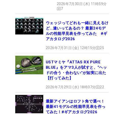
BLUE』が9月4日デビュー
2026年7月30日 (木) 11時59分
7
ウェッジってどれも一緒に見えるけ
ど…違いってあるの？ 最新24モデ
ルの性能早見表を作ってみた #ギ
アカタログ2026
2026年7月31日 (金) 12時15分
25
USTマミヤ『ATTAS RX PURE
BLUE』をアマ3人が試すと、“ヘッ
ドの合う・合わない”が如実に出た
【打ってみた】
2026年7月29日 (水) 18時37分
22
最新アイアンはロフト角で選べ！
最新41モデルの性能早見表を作っ
てみた！#ギアカタログ2026