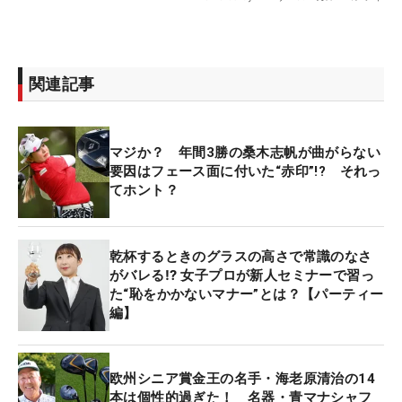
関連記事
マジか？ 年間3勝の桑木志帆が曲がらない
要因はフェース面に付いた“赤印”!? それっ
てホント？
乾杯するときのグラスの高さで常識のなさ
がバレる⁉ 女子プロが新人セミナーで習っ
た“恥をかかないマナー”とは？【パーティー
編】
欧州シニア賞金王の名手・海老原清治の14
本は個性的過ぎた！ 名器・青マナシャフ