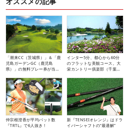
オススメの記事
「潮来CC（茨城県）」＆「鹿
インター5分、都心から60分
児島ガーデンGC（鹿児島
のフラットな美観コース。大
県）」の無料プレー券が当た
栄カントリー俱楽部（千葉
る！！
県）
仲宗根澄香が平均パット数
新『TENSEIオレンジ』はドラ
『TRTL』で6人抜き！
イバーシャフトの“最適解”