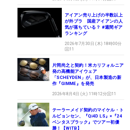
アイアン売り上げの半数以上
が外ブラ 国産アイアンの人
気が落ちている？ #週間ギア
ランキング
2026年7月30日 (木) 18時00分
11
片岡尚之と契約！米カリフォルニア
発の高機能アイウェア
「SCHEYDEN」が、日本製造の新
作『GIMME』を発売
2026年8月4日 (火) 11時12分
11
テーラーメイド契約のマイケル・ト
ルビョンセン、『Qi4D LS』×『24
ベンタスブラック』でツアー初優
勝！【WITB】