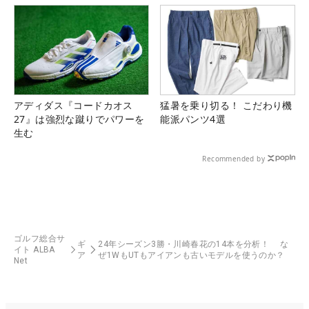
アディダス『コードカオス
猛暑を乗り切る！ こだわり機
27』は強烈な蹴りでパワーを
能派パンツ4選
生む
Recommended by
ゴルフ総合サ
ギ
24年シーズン3勝・川崎春花の14本を分析！ な
イト ALBA
ア
ぜ1WもUTもアイアンも古いモデルを使うのか？
Net