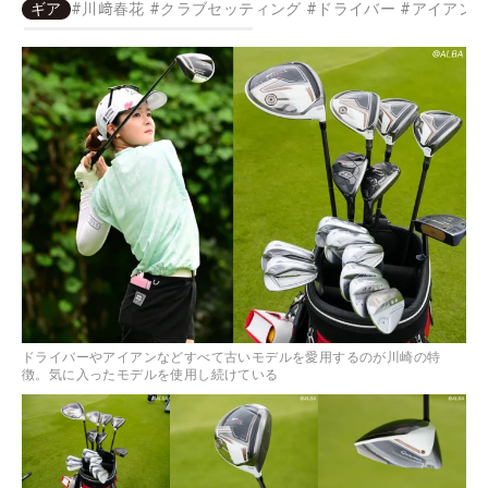
ギア
#
川﨑春花
#
クラブセッティング
#
ドライバー
#
アイアン
ドライバーやアイアンなどすべて古いモデルを愛用するのが川崎の特
徴。気に入ったモデルを使用し続けている