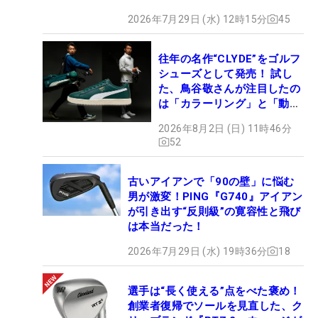
2026年7月29日 (水) 12時15分
45
往年の名作“CLYDE”をゴルフ
シューズとして発売！ 試し
た、鳥谷敬さんが注目したの
は「カラーリング」と「動き
やすさ」
2026年8月2日 (日) 11時46分
52
古いアイアンで「90の壁」に悩む
男が激変！PING『G740』アイアン
が引き出す“反則級”の寛容性と飛び
は本当だった！
2026年7月29日 (水) 19時36分
18
選手は“長く使える”点をべた褒め！
創業者復帰でソールを見直した、ク