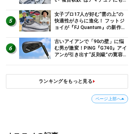
ススメ！
女子プロ17人が好む“雲の上”の
5
快適性がさらに進化！ フットジ
ョイが『FJ Quantum』の新作を
発表、8月7日デビュー
古いアイアンで「90の壁」に悩
6
む男が激変！PING『G740』アイ
アンが引き出す“反則級”の寛容性
と飛びは本当だった！
ランキングをもっと見る
ページ上部へ