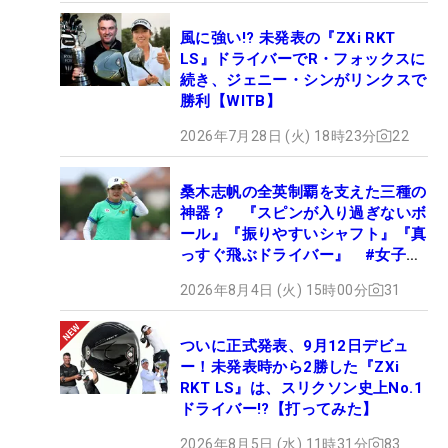
風に強い!? 未発表の『ZXi RKT
LS』ドライバーでR・フォックスに
続き、ジェニー・シンがリンクスで
勝利【WITB】
2026年7月28日 (火) 18時23分
22
桑木志帆の全英制覇を支えた三種の
神器？ 『スピンが入り過ぎないボ
ール』『振りやすいシャフト』『真
っすぐ飛ぶドライバー』 #女子プ
ロセッティング
2026年8月4日 (火) 15時00分
31
ついに正式発表、9月12日デビュ
ー！未発表時から2勝した『ZXi
RKT LS』は、スリクソン史上No.1
ドライバー!?【打ってみた】
2026年8月5日 (水) 11時31分
83