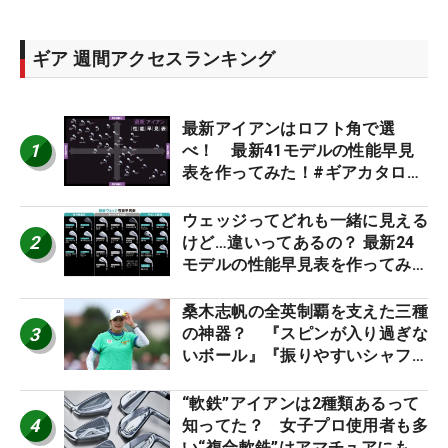
ギア 週間アクセスランキング
最新アイアンはロフト角で選
1
べ！ 最新41モデルの性能早見
表を作ってみた！#ギアカタログ
2026
ウェッジってどれも一緒に見える
2
けど…違いってあるの？ 最新24
モデルの性能早見表を作ってみ
た #ギアカタログ2026
桑木志帆の全英制覇を支えた三種
3
の神器？ 『スピンが入り過ぎな
いボール』『振りやすいシャフ
ト』『真っすぐ飛ぶドライバ
ー』 #女子プロセッティング
“軟鉄”アイアンは2種類あるって
4
知ってた？ 女子プロ使用者も多
い“複合軟鉄”はアマチュアにもオ