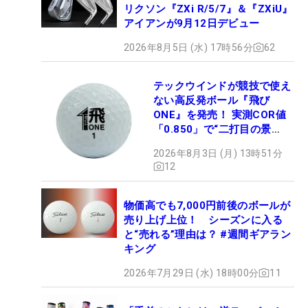
リクソン『ZXi R/5/7』＆『ZXiU』
アイアンが9月12日デビュー
2026年8月5日 (水) 17時56分
62
テックウインドが競技で使え
ない高反発ボール『飛び
ONE』を発売！ 実測COR値
「0.850」で“二打目の景
色”が劇的に変わる!?
2026年8月3日 (月) 13時51分
12
物価高でも7,000円前後のボールが
売り上げ上位！ シーズンに入る
と“売れる”理由は？ #週間ギアラン
キング
2026年7月29日 (水) 18時00分
11