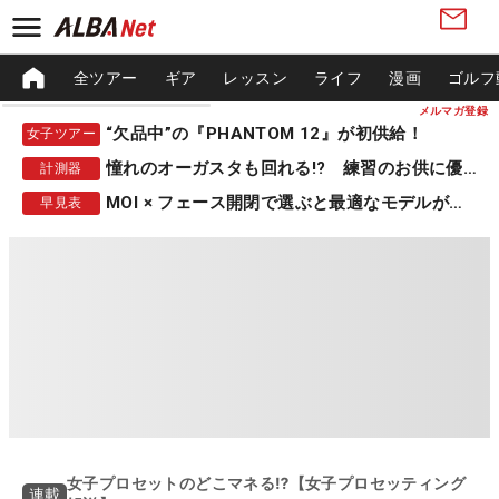
全ツアー
ギア
レッスン
ライフ
漫画
ゴルフ
メルマガ登録
“欠品中”の『PHANTOM 12』が初供給！
女子ツアー
憧れのオーガスタも回れる!? 練習のお供に優秀な一品
計測器
MOI × フェース開閉で選ぶと最適なモデルが見つかる
早見表
女子プロセットのどこマネる⁉【女子プロセッティング
連載