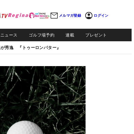
メルマガ登録
ログイン
Sニュース
ゴルフ場予約
連載
プレゼント
感が秀逸 『トゥーロンパター』