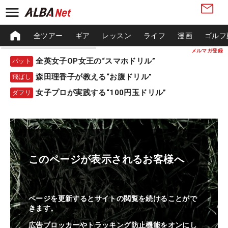
全ツアー
ギア
レッスン
ライフ
漫画
ゴルフ
メルマガ登録
全英女子OP女王の“スマホドリル”
パット
森田理香子が教える“お腹ドリル”
飛ばし
女子プロが実践する“100円玉ドリル”
ダフリ
このページが表示されるお客様へ
ページを更新するとサイトの閲覧を続けることがで
きます。
広告ブロッカーやトラッキング防止機能をオンにし