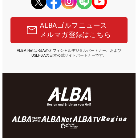
ALBAゴルフニュース
メルマガ登録はこちら
ALBA NetはR&Aのオフィシャルデジタルパートナー、および
USLPGAの日本公式サイトパートナーです。