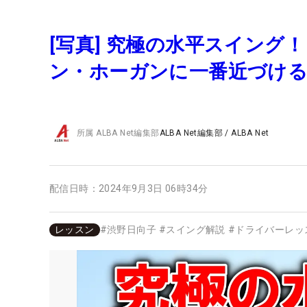
[写真] 究極の水平スイング
ン・ホーガンに一番近づけ
所属
ALBA Net編集部
ALBA Net編集部
/
ALBA Net
配信日時：
2024年9月3日 06時34分
レッスン
#
渋野日向子
#
スイング解説
#
ドライバーレッ