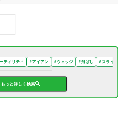
ーティリティ
#
アイアン
#
ウェッジ
#
飛ばし
#
スライス
#
もっと詳しく検索