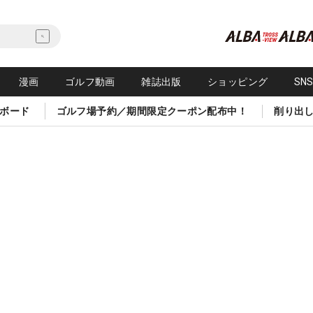
漫画
ゴルフ動画
雑誌出版
ショッピング
SN
ボード
ゴルフ場予約／期間限定クーポン配布中！
削り出