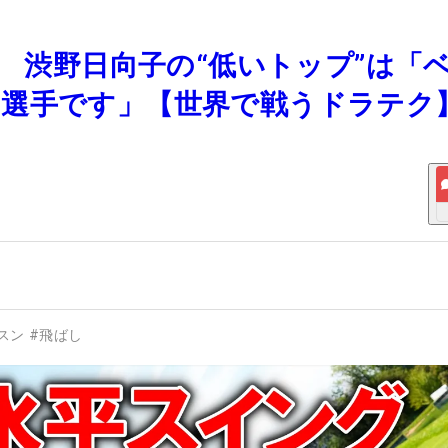
！ 渋野日向子の“低いトップ”は「
る選手です」【世界で戦うドラテク
スン
#
飛ばし