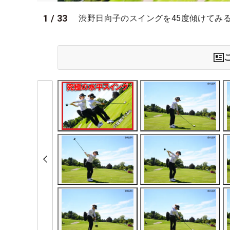
1
/
33
渋野日向子のスイングを45度傾けてみ