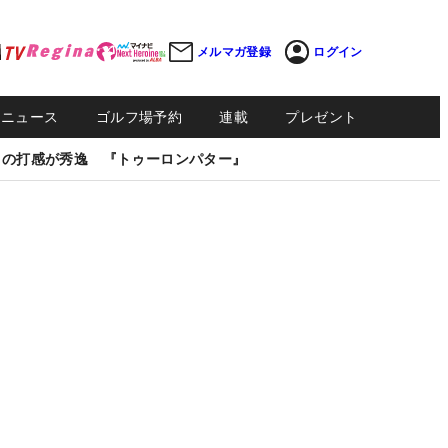
メルマガ登録
ログイン
Sニュース
ゴルフ場予約
連載
プレゼント
しの打感が秀逸 『トゥーロンパター』