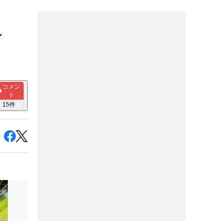
ベ
】
コメン
ト
15
件