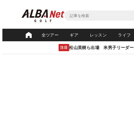
全ツアー
ギア
レッスン
ライフ
松山英樹ら出場 米男子リーダー
注目