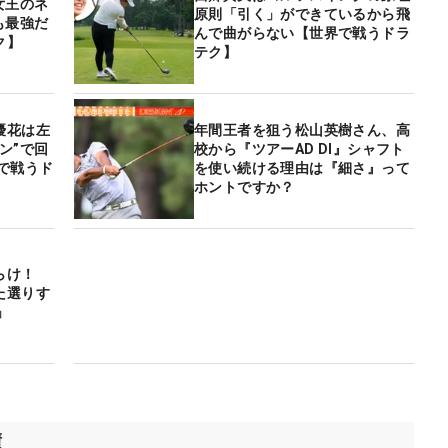
女王のネ
原則「引く」ができているから飛
も最強だ
んで曲がらない【世界で戦うドラ
ク】
テク】
優花は左
年間王者を狙う松山英樹さん、高
ン”で回
校から『ツアーAD DI』シャフト
で戦うド
を使い続ける理由は『細さ』って
ホントですか？
らけ！
た選りす
」
績