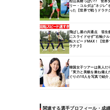
松山英樹っぽい!? 世界
リー・コルダは“ネジレ”
った【世界で戦うドラテ
飛ばし屋の共通点 笹生
にスライドせず“右軸クル
転スピードMAX！【世界
ラテク】
韓国女子ツアーは美人だ
「実力と美貌を兼ね備え
ぐりの10人を写真で紹介
関連する選手プロフィール・成