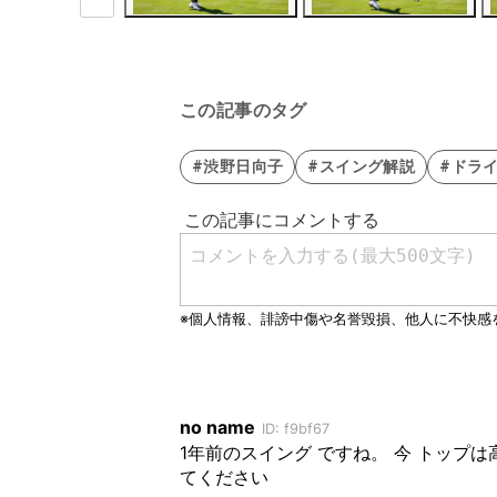
この記事のタグ
#渋野日向子
#スイング解説
#ドラ