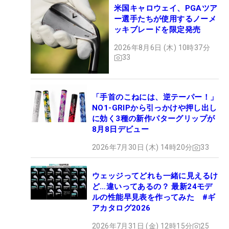
米国キャロウェイ、PGAツア
ー選手たちが使用するノーメ
ッキブレードを限定発売
2026年8月6日 (木) 10時37分
33
「手首のこねには、逆テーパー！」
NO1-GRIPから引っかけや押し出し
に効く3種の新作パターグリップが
8月8日デビュー
2026年7月30日 (木) 14時20分
33
ウェッジってどれも一緒に見えるけ
ど…違いってあるの？ 最新24モデ
ルの性能早見表を作ってみた #ギ
アカタログ2026
2026年7月31日 (金) 12時15分
25