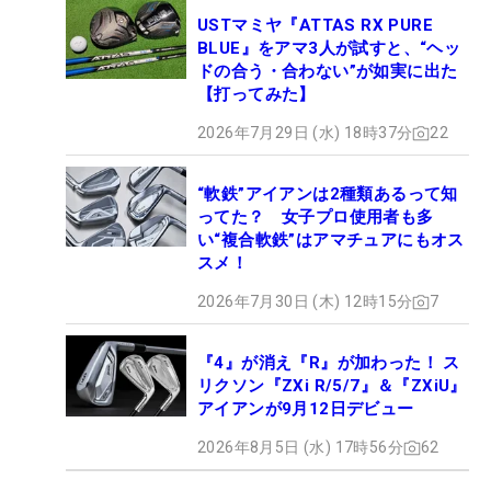
USTマミヤ『ATTAS RX PURE
BLUE』をアマ3人が試すと、“ヘッ
ドの合う・合わない”が如実に出た
【打ってみた】
2026年7月29日 (水) 18時37分
22
“軟鉄”アイアンは2種類あるって知
ってた？ 女子プロ使用者も多
い“複合軟鉄”はアマチュアにもオス
スメ！
2026年7月30日 (木) 12時15分
7
『4』が消え『R』が加わった！ ス
リクソン『ZXi R/5/7』＆『ZXiU』
アイアンが9月12日デビュー
2026年8月5日 (水) 17時56分
62