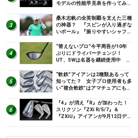
モデルの性能早見表を作ってみ
た #ギアカタログ2026
桑木志帆の全英制覇を支えた三種
3
の神器？ 『スピンが入り過ぎな
いボール』『振りやすいシャフ
ト』『真っすぐ飛ぶドライバ
ー』 #女子プロセッティング
“替えないプロ”今平周吾が10年
4
ぶりにドライバーチェンジ！
UT、5Wは名器を継続使用中 #
男子プロセッティング
“軟鉄”アイアンは2種類あるって
5
知ってた？ 女子プロ使用者も多
い“複合軟鉄”はアマチュアにもオ
ススメ！
『4』が消え『R』が加わった！
6
スリクソン『ZXi R/5/7』＆
『ZXiU』アイアンが9月12日デ
ビュー