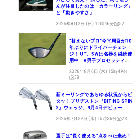
んが注目したのは「カラーリング」
と「動きやすさ」
2026年8月2日 (日) 11時46分
52
“替えないプロ”今平周吾が10
年ぶりにドライバーチェン
ジ！ UT、5Wは名器を継続使
用中 #男子プロセッティン
グ
2026年8月6日 (木) 15時49分
38
新ミーリングであらゆる状況からピ
タッ！ブリヂストン『BITING SPIN
2』ウェッジ、9月4日デビュー
2026年7月29日 (水) 15時36分
23
選手は“長く使える”点をべた褒め！