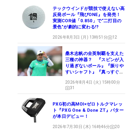
テックウインドが競技で使えない高
反発ボール『飛びONE』を発売！
実測COR値「0.850」で“二打目の
景色”が劇的に変わる!?
2026年8月3日 (月) 13時51分
12
桑木志帆の全英制覇を支えた
三種の神器？ 『スピンが入
り過ぎないボール』『振りや
すいシャフト』『真っすぐ飛
ぶドライバー』 #女子プロ
2026年8月4日 (火) 15時00分
セッティング
31
PXG初の高MOI×ゼロトルクマレッ
ト『PXG One & Done ZT』パター
が本日デビュー！
2026年7月30日 (木) 16時46分
20