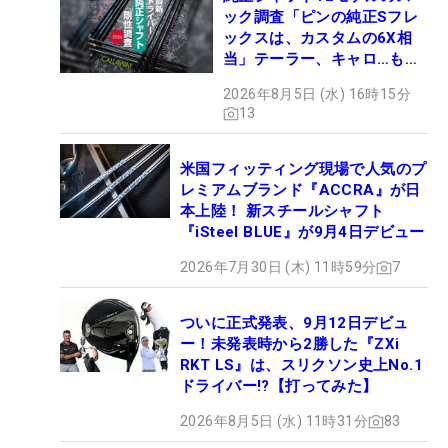
ック調査「ピンの純正Sフレ
ックスは、カスタムの6X相
当」テーラー、キャロ…もチ
ェック！
2026年8月5日 (水) 16時15分
13
米国フィッティング現場で人気のプ
レミアムブランド『ACCRA』が日
本上陸！ 新スチールシャフト
『iSteel BLUE』が9月4日デビュー
2026年7月30日 (木) 11時59分
7
ついに正式発表、9月12日デビュ
ー！未発表時から2勝した『ZXi
RKT LS』は、スリクソン史上No.1
ドライバー!?【打ってみた】
2026年8月5日 (水) 11時31分
83