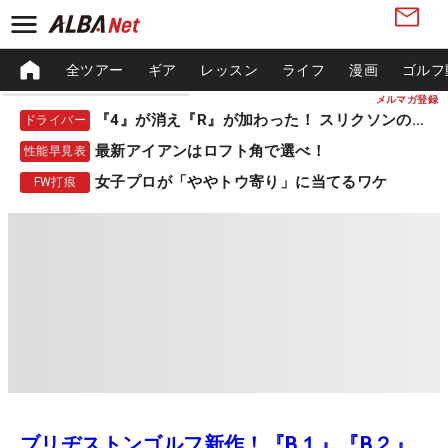
全ツアー
ギア
レッスン
ライフ
漫画
ゴルフ
メルマガ登録
『4』が消え『R』が加わった！ スリクソンの新作
ドライバー
最新アイアンはロフト角で選べ！
性能早見表
女子プロが「ややトウ寄り」に当てるワケ
FW打痕
ブリヂストンゴルフ新作！『B１』『B２』