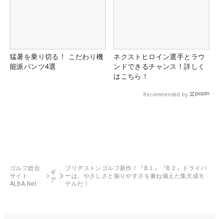
猛暑を乗り切る！ こだわり機
ネクストヒロイン選手とラウ
能派パンツ4選
ンドできるチャンス！詳しく
はこちら！
Recommended by
ゴルフ総合
ブリヂストンゴルフ新作！『B１』『B２』ドライバ
ギ
サイト
ーは、やさしさと振りやすさを兼ね備えた集大成モ
ア
ALBA Net
デルだ！