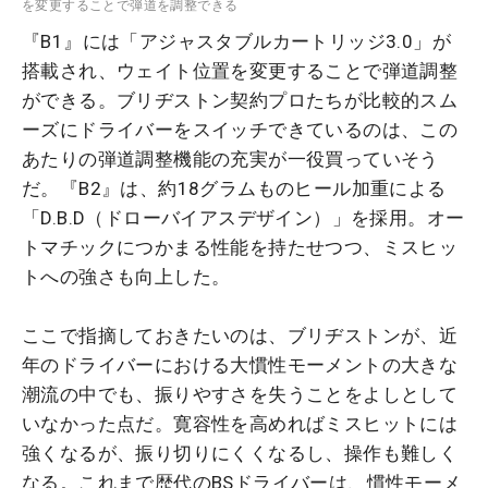
を変更することで弾道を調整できる
『B1』には「アジャスタブルカートリッジ3.0」が
搭載され、ウェイト位置を変更することで弾道調整
ができる。ブリヂストン契約プロたちが比較的スム
ーズにドライバーをスイッチできているのは、この
あたりの弾道調整機能の充実が一役買っていそう
だ。『B2』は、約18グラムものヒール加重による
「D.B.D（ドローバイアスデザイン）」を採用。オー
トマチックにつかまる性能を持たせつつ、ミスヒッ
トへの強さも向上した。
ここで指摘しておきたいのは、ブリヂストンが、近
年のドライバーにおける大慣性モーメントの大きな
潮流の中でも、振りやすさを失うことをよしとして
いなかった点だ。寛容性を高めればミスヒットには
強くなるが、振り切りにくくなるし、操作も難しく
なる。これまで歴代のBSドライバーは、慣性モーメ