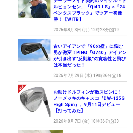
テーラーメイド契約のマイケル・ト
ルビョンセン、『Qi4D LS』×『24
ベンタスブラック』でツアー初優
勝！【WITB】
2026年8月3日 (月) 12時23分
19
古いアイアンで「90の壁」に悩む
男が激変！PING『G740』アイアン
が引き出す“反則級”の寛容性と飛び
は本当だった！
2026年7月29日 (水) 19時36分
18
お助けドルフィンが激スピンに！
ノーメッキのキャスコ『DW-125G
High Spin』、9月11日デビュー
【打ってみた】
2026年8月7日 (金) 18時36分
33