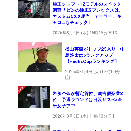
純正シャフト12モデルのスペック
調査「ピンの純正Sフレックスは、
カスタムの6X相当」テーラー、キ
ャロ…もチェック！
2026年8月5日 (水) 16時15分
13
松山英樹がトップ25入り 中
島啓太は5ランクアップ
【FedExCupランキング】
2026年8月4日 (火) 08時00分
1
岩永杏奈が暫定首位、廣吉優梨菜8
位 予選ラウンドは日没サスペ/全
米女子アマ
2026年8月6日 (木) 11時18分
1