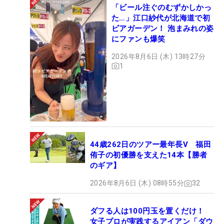
「ビール注ぐのむずかしかっ
た…」江口紗代が北海道で初
ビアガーデン！ 泡まみれの姿
にファンも爆笑
2026年8月6日 (木) 13時27分
1
44歳262日のツアー最年長V 福田
侑子の初優勝を支えた14本【勝者
のギア】
2026年8月6日 (木) 08時55分
32
ダフる人は100円玉を置くだけ！
女子プロが実践するアイアン「ダウ