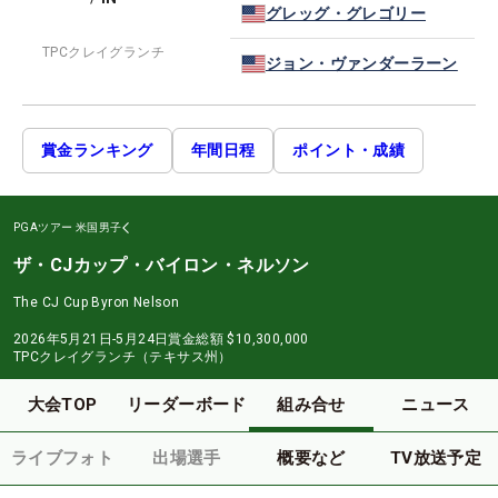
グレッグ・グレゴリー
TPCクレイグランチ
ジョン・ヴァンダーラーン
賞金ランキング
年間日程
ポイント・成績
PGAツアー
米国男子
ザ・CJカップ・バイロン・ネルソン
The CJ Cup Byron Nelson
2026年5月21日-5月24日
賞金総額
$10,300,000
TPCクレイグランチ（テキサス州）
大会TOP
リーダーボード
組み合せ
ニュース
ライブフォト
出場選手
概要など
TV放送予定