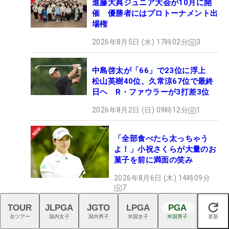
進藤大典ジュニア大会が10月に開
催 優勝者にはプロトーナメント出
場権
2026年8月5日 (水) 17時02分
3
中島啓太が「66」で23位に浮上
松山英樹40位、久常涼67位で最終
日ヘ R・ファウラーが3打差3位
2026年8月2日 (日) 09時12分
1
「全部食べたら太っちゃう
よ！」小祝さくらが大量のお
菓子を前に満面の笑み
2026年8月6日 (木) 14時09分
7
TOUR
JLPGA
JGTO
LPGA
PGA
閉じる
改名が呼び込んだ悲願の初V！ 苦節
全ツアー
国内女子
国内男子
米国女子
米国男子
更新
を乗り越えた美女イ・ユルリンは、