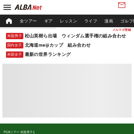
全ツアー
ギア
レッスン
ライフ
漫画
ゴルフ
メルマガ登録
松山英樹ら出場 ウィンダム選手権の組み合わせ
米国男子
北海道meijiカップ 組み合わせ
国内女子
最新の世界ランキング
米国女子
PGAツアー
米国男子