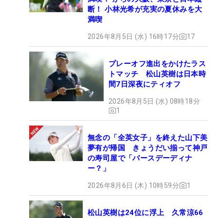
断！ 小林光希が充実の夏休みを大
満喫
2026年8月5日 (水) 16時17分
17
プレーオフ進出をかけたラス
トマッチ 松山英樹は日本時
間7日深夜にティオフ
2026年8月5日 (水) 08時18分
1
無念の「全英女子」を終えた山下美
夢有が帰国 きょうだい揃って神戸
の寿司屋で「バースデーディナ
ー？」
2026年8月6日 (木) 10時59分
1
松山英樹は24位に浮上 久常涼66