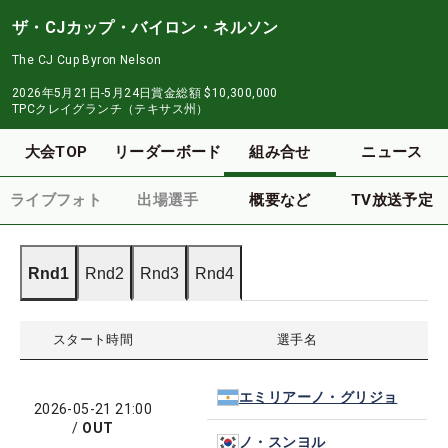
ザ・CJカップ・バイロン・ネルソン
The CJ Cup Byron Nelson
2026年5月21日-5月24日
賞金総額
$10,300,000
TPCクレイグランチ（テキサス州）
大会TOP
リーダーボード
組み合せ
ニュース
ライブフォト
出場選手
概要など
TV放送予定
Rnd1
Rnd2
Rnd3
Rnd4
スタート時間
選手名
エミリアーノ・グリジョ
2026-05-21 21:00
/
OUT
ノ・スンヨル