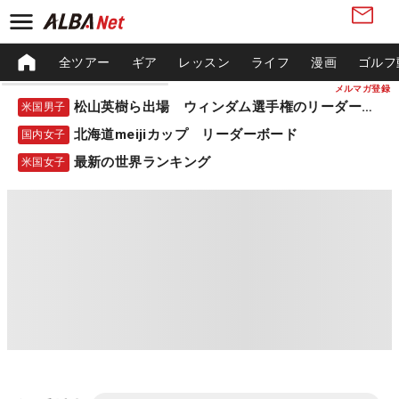
全ツアー
ギア
レッスン
ライフ
漫画
ゴルフ
メルマガ登録
松山英樹ら出場 ウィンダム選手権のリーダーボード
米国男子
北海道meijiカップ リーダーボード
国内女子
最新の世界ランキング
米国女子