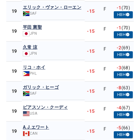
エリック・ヴァン・ローエン
-1
(70)
F
-15
19
SAF
HBH
平田 憲聖
-1
(70)
F
-15
19
JPN
HBH
久常 涼
-2
(69)
F
-15
19
JPN
HBH
リコ・ホイ
-3
(68)
F
-15
19
PHL
HBH
ガリック・ヒーゴ
-8
(63)
F
-15
19
SAF
HBH
ピアスソン・クーディ
-4
(67)
F
-15
19
USA
HBH
A.J.エワート
-5
(66)
F
-15
19
CAN
HBH