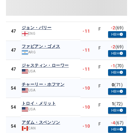
ジョン・パリー
-2
(69)
F
-11
47
ENG
HBH
ファビアン・ゴメス
-2
(69)
F
-11
47
ARG
HBH
ジャスティン・ローワー
-1
(70)
F
-11
47
USA
HBH
チャーリー・ホフマン
0
(71)
F
-10
54
USA
HBH
トロイ・メリット
1
(72)
F
-10
54
USA
HBH
アダム・スベンソン
-4
(67)
F
-10
54
CAN
HBH