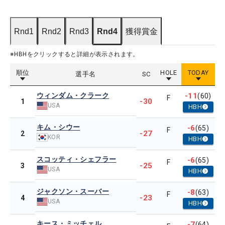
Rnd1
Rnd2
Rnd3
Rnd4
獲得賞金
※HBHをクリックすると詳細が表示されます。
順位
HOLE
TODAY
選手名
SC
ウィンダム・クラーク
-11
(60)
F
-30
1
USA
HBH
キム・シウー
-6
(65)
F
-27
2
KOR
HBH
スコッティ・シェフラー
-6
(65)
F
-25
3
USA
HBH
ジャクソン・スーバー
-8
(63)
F
-23
4
USA
HBH
キース・ミッチェル
-7
(64)