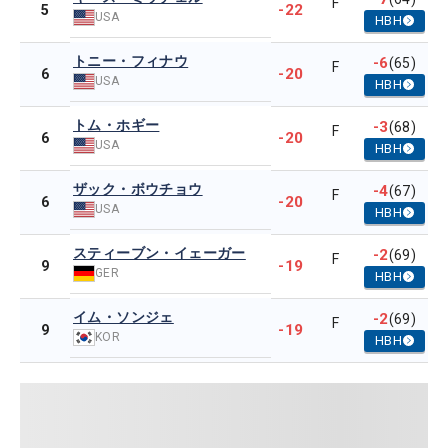
F
-22
5
USA
HBH
トニー・フィナウ
-6
(65)
F
-20
6
USA
HBH
トム・ホギー
-3
(68)
F
-20
6
USA
HBH
ザック・ボウチョウ
-4
(67)
F
-20
6
USA
HBH
スティーブン・イェーガー
-2
(69)
F
-19
9
GER
HBH
イム・ソンジェ
-2
(69)
F
-19
9
KOR
HBH