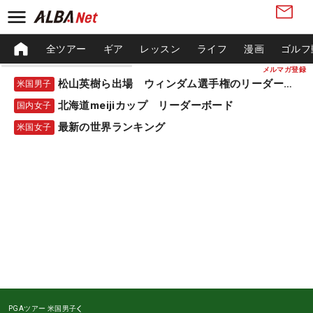
全ツアー
ギア
レッスン
ライフ
漫画
ゴルフ
メルマガ登録
松山英樹ら出場 ウィンダム選手権のリーダーボード
米国男子
北海道meijiカップ リーダーボード
国内女子
最新の世界ランキング
米国女子
PGAツアー
米国男子