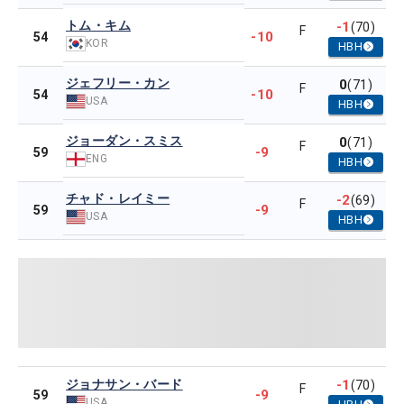
トム・キム
-1
(70)
F
-10
54
KOR
HBH
ジェフリー・カン
0
(71)
F
-10
54
USA
HBH
ジョーダン・スミス
0
(71)
F
-9
59
ENG
HBH
チャド・レイミー
-2
(69)
F
-9
59
USA
HBH
ジョナサン・バード
-1
(70)
F
-9
59
USA