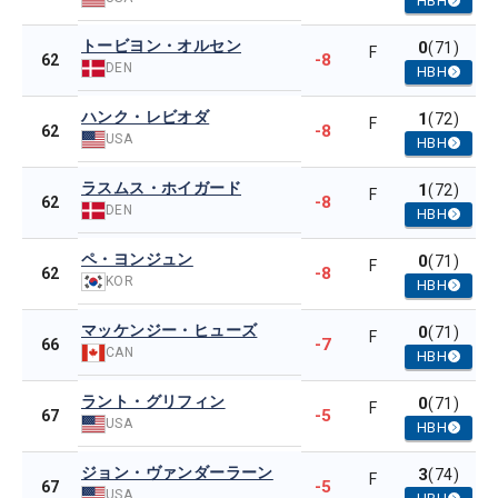
HBH
トービヨン・オルセン
0
(71)
F
-8
62
DEN
HBH
ハンク・レビオダ
1
(72)
F
-8
62
USA
HBH
ラスムス・ホイガード
1
(72)
F
-8
62
DEN
HBH
ペ・ヨンジュン
0
(71)
F
-8
62
KOR
HBH
マッケンジー・ヒューズ
0
(71)
F
-7
66
CAN
HBH
ラント・グリフィン
0
(71)
F
-5
67
USA
HBH
ジョン・ヴァンダーラーン
3
(74)
F
-5
67
USA