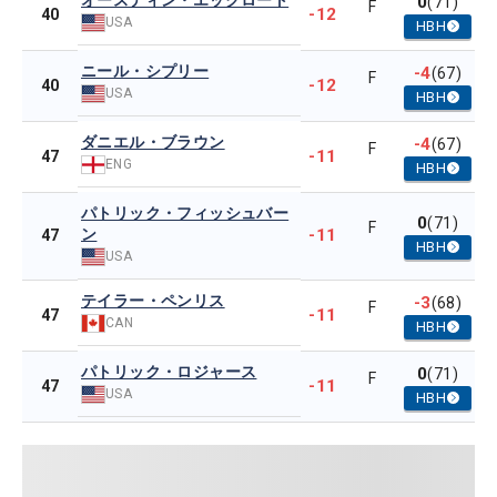
オースティン・エックロート
0
(71)
F
-12
40
USA
HBH
ニール・シプリー
-4
(67)
F
-12
40
USA
HBH
ダニエル・ブラウン
-4
(67)
F
-11
47
ENG
HBH
パトリック・フィッシュバー
0
(71)
F
ン
-11
47
HBH
USA
テイラー・ペンリス
-3
(68)
F
-11
47
CAN
HBH
パトリック・ロジャース
0
(71)
F
-11
47
USA
HBH