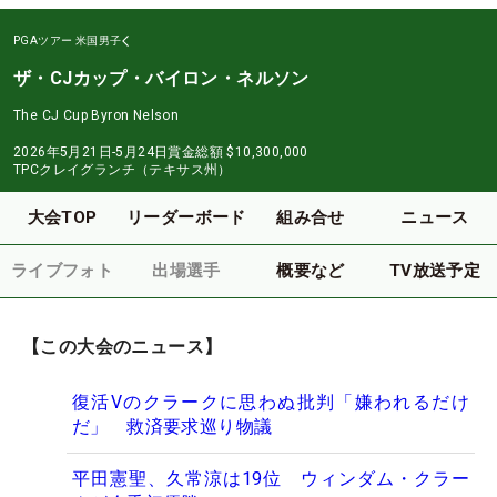
PGAツアー
米国男子
ザ・CJカップ・バイロン・ネルソン
The CJ Cup Byron Nelson
2026年5月21日-5月24日
賞金総額
$10,300,000
TPCクレイグランチ（テキサス州）
大会TOP
リーダーボード
組み合せ
ニュース
ライブフォト
出場選手
概要など
TV放送予定
【この大会のニュース】
復活Vのクラークに思わぬ批判「嫌われるだけ
だ」 救済要求巡り物議
平田憲聖、久常涼は19位 ウィンダム・クラー