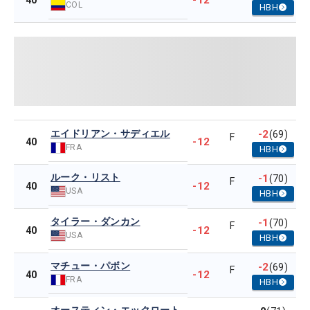
-12
40
COL
HBH
エイドリアン・サディエル
-2
(69)
F
-12
40
FRA
HBH
ルーク・リスト
-1
(70)
F
-12
40
USA
HBH
タイラー・ダンカン
-1
(70)
F
-12
40
USA
HBH
マチュー・パボン
-2
(69)
F
-12
40
FRA
HBH