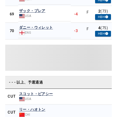
HBH
ザック・ブレア
2
(73)
F
-4
69
USA
HBH
ダニー・ウィレット
4
(75)
F
-3
70
ENG
HBH
- - - 以上、予選通過
スコット・ピアシー
CUT
USA
リー・ハオトン
CUT
CHI