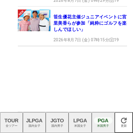
2026年8月7日 (金) 09時29分
19
笹生優花主催ジュニアイベントに宮
里美香らが参加「純粋にゴルフを楽
しんでほしい」
2026年8月7日 (金) 07時15分
19
TOUR
JLPGA
JGTO
LPGA
PGA
閉じる
夏場の重いグリーンで女子プロはパ
全ツアー
国内女子
国内男子
米国女子
米国男子
更新
ターを替える アマチュアは「腹筋