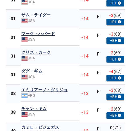
-14
31
USA
HBH
サム・ライダー
-2
(69)
F
-14
31
USA
HBH
マーク・ハバード
-3
(68)
F
-14
31
USA
HBH
クリス・カーク
-2
(69)
F
-14
31
USA
HBH
ダグ・ギム
-4
(67)
F
-14
31
USA
HBH
エミリアーノ・グリジョ
-3
(68)
F
-13
38
ARG
HBH
チャン・キム
-2
(69)
F
-13
38
USA
HBH
カミロ・ビジェガス
0
(71)
F