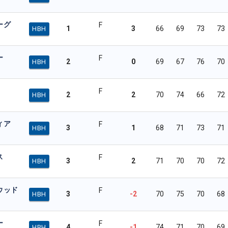
ーグ
F
1
3
66
69
73
73
HBH
ー
F
2
0
69
67
76
70
HBH
F
2
2
70
74
66
72
HBH
ィア
F
3
1
68
71
73
71
HBH
ス
F
3
2
71
70
70
72
HBH
ウッド
F
3
-2
70
75
70
68
HBH
ー
F
4
-1
74
71
70
69
HBH