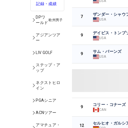
USA
記録・成績
ザンダー・シャウ
7
DPワ
USA
欧州男子
ールド
デイビス・トンプ
アジアンツア
9
USA
ー
サム・バーンズ
LIV GOLF
9
USA
ステップ・ア
ップ
ネクストヒロ
イン
PGAシニア
コリー・コナーズ
9
CAN
ACNツアー
セルヒオ・ガルシ
アマチュア・
12