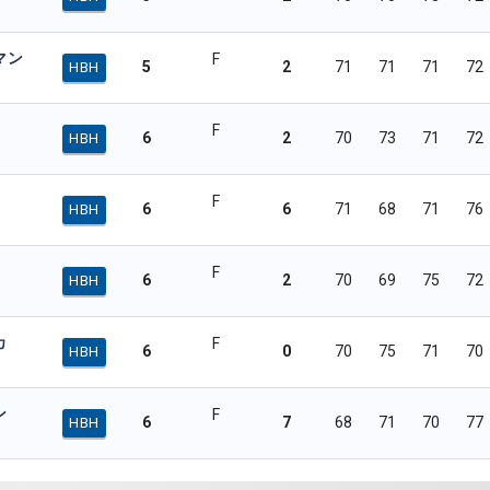
マン
F
5
2
71
71
71
72
HBH
F
6
2
70
73
71
72
HBH
F
6
6
71
68
71
76
HBH
F
6
2
70
69
75
72
HBH
カ
F
6
0
70
75
71
70
HBH
ン
F
6
7
68
71
70
77
HBH