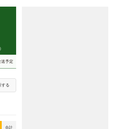
）
放送予定
新する
合計