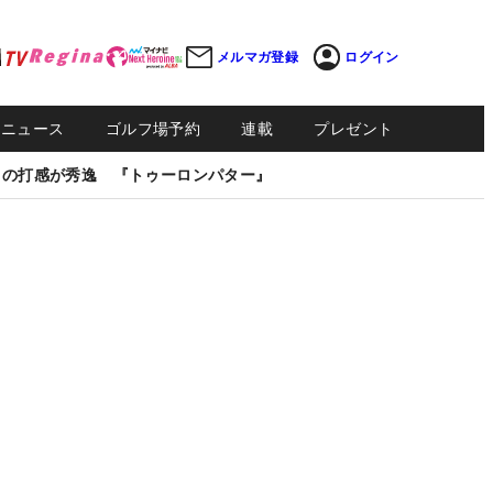
メルマガ登録
ログイン
Sニュース
ゴルフ場予約
連載
プレゼント
しの打感が秀逸 『トゥーロンパター』