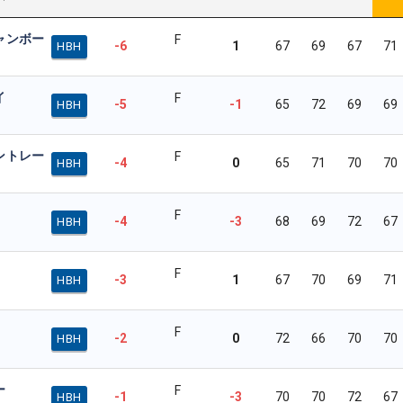
ャンボー
F
-6
1
67
69
67
71
HBH
イ
F
-5
-1
65
72
69
69
HBH
ントレー
F
-4
0
65
71
70
70
HBH
F
-4
-3
68
69
72
67
HBH
F
-3
1
67
70
69
71
HBH
F
-2
0
72
66
70
70
HBH
ー
F
-1
-3
70
70
72
67
HBH