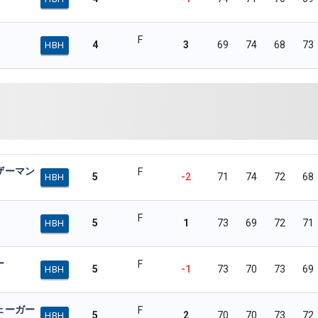
F
4
3
69
74
68
73
HBH
ザーマン
F
5
-2
71
74
72
68
HBH
F
5
1
73
69
72
71
HBH
ー
F
5
-1
73
70
73
69
HBH
ェーガー
F
5
2
70
70
73
72
HBH