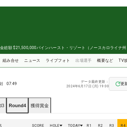
金総額
$21,500,000
パインハースト・リゾート（ノースカロライナ州
組み合せ
ニュース
ライブフォト
出場選手
概要など
TV
データ最終更新：
刻
07:49
更
2024年6月17日 (月) 19:00
d3
Round4
獲得賞金
名
SCORE
HOLE
TODAY
R
1
R
2
R
3
R
4