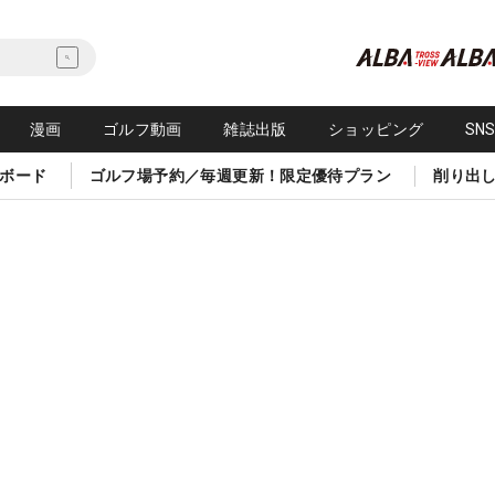
漫画
ゴルフ動画
雑誌出版
ショッピング
SN
ボード
ゴルフ場予約／毎週更新！限定優待プラン
削り出