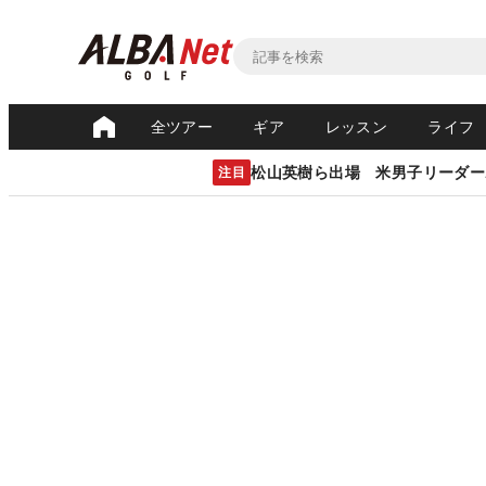
全ツアー
ギア
レッスン
ライフ
松山英樹ら出場 米男子リーダー
注目