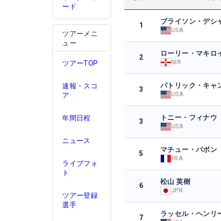
ード
ブライソン・デシ
1
USA
ツアーメニ
ュー
ローリー・マキロ
2
NIR
ツアーTOP
パトリック・キャ
速報・スコ
3
USA
ア
トニー・フィナウ
年間日程
3
USA
ニュース
マチュー・パボン
5
FRA
ライブフォ
ト
松山 英樹
6
JPN
ツアー登録
選手
ラッセル・ヘンリ
7