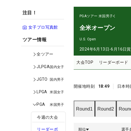
注目！
PGAツアー
米国男子
全米オープン
女子プロ写真館
ツアー情報
U.S. Open
2024年6月13日-6月16日
賞
全ツアー
大会TOP
リーダーボード
JLPGA
国内女子
JGTO
国内男子
開催地時刻
18:49
日本時
LPGA
米国女子
PGA
米国男子
Round1
Round2
Roun
今週の大会
リーダーボ
順位
選手