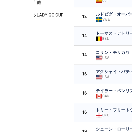
ESP
他
ルドビグ・オーバ
LADY GO CUP
12
SWE
トーマス・デトリ
14
BEL
コリン・モリカワ
14
USA
アクシャイ・バテ
16
USA
テイラー・ペンリ
16
CAN
トミー・フリート
16
ENG
シェーン・ローリ
19