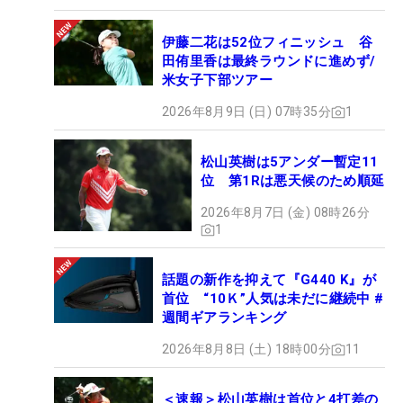
伊藤二花は52位フィニッシュ 谷
田侑里香は最終ラウンドに進めず/
米女子下部ツアー
2026年8月9日 (日) 07時35分
1
松山英樹は5アンダー暫定11
位 第1Rは悪天候のため順延
2026年8月7日 (金) 08時26分
1
話題の新作を抑えて『G440 K』が
首位 “10Ｋ”人気は未だに継続中 #
週間ギアランキング
2026年8月8日 (土) 18時00分
11
＜速報＞松山英樹は首位と4打差の