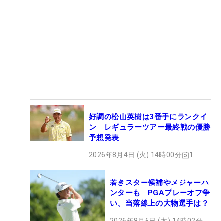
優勝トロフィーを触った気分を味わったのではない
だろうか。
文／舩越園子（ゴルフジャーナリスト）
好調の松山英樹は3番手にランクイ
ン レギュラーツアー最終戦の優勝
予想発表
2026年8月4日 (火) 14時00分
1
若きスター候補やメジャーハ
ンターも PGAプレーオフ争
い、当落線上の大物選手は？
2026年8月6日 (木) 14時02分