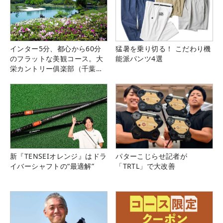
インター5分、都心から60分
猛暑を乗り切る！ こだわり機
のフラットな美観コース。大
能派パンツ4選
栄カントリー俱楽部（千葉
県）
新『TENSEIオレンジ』はドラ
パターこじらせ記者が
イバーシャフトの“最適解”
「TRTL」で大改善