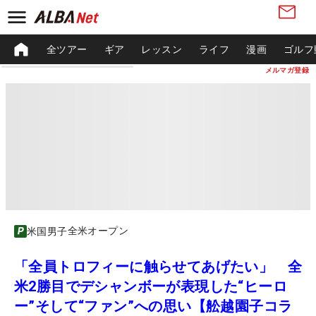
全ツアー
ギア
レッスン
ライフ
漫画
ゴルフ
メルマガ登録
全米オープン
米国男子
「全員トロフィーに触らせてあげたい」 全
米2勝目でデシャンボーが表現した“ヒーロ
ー”そして“ファン”への思い【舩越園子コラ