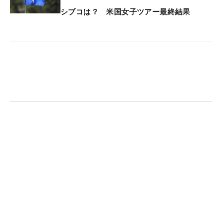
めた。
シブコは？ 米国女子ツアー最終結果
「最後のバンカーショットとパーセーブは生涯忘れ
ない。ついに夢が叶った」
デシャンボーが、その「夢」を抱いたのは高校生の
ときだった。SMU（サザン・メソディスト大学）を
学校訪問した際、大好きだったペイン・スチュワー
トが卒業生だったことを初めて知って、入学を即
決。「ペインのような選手になりたい」「ペインの
ように勝ちたい」と願いながら腕を磨いた。2016年
のプロ転向後は、かつてのスチュワートとそっくり
のハンチング帽を被って試合に臨んでいた。
今年の全米オープンの舞台、パインハーストは、
1999年大会でスチュワートが72ホール目に4.5メー
トルのクラッチパットを沈め、1打差で勝利した場