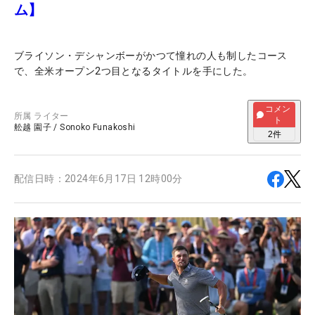
ム】
ブライソン・デシャンボーがかつて憧れの人も制したコース
で、全米オープン2つ目となるタイトルを手にした。
コメン
所属
ライター
ト
舩越 園子
/
Sonoko Funakoshi
2
件
配信日時：
2024年6月17日 12時00分