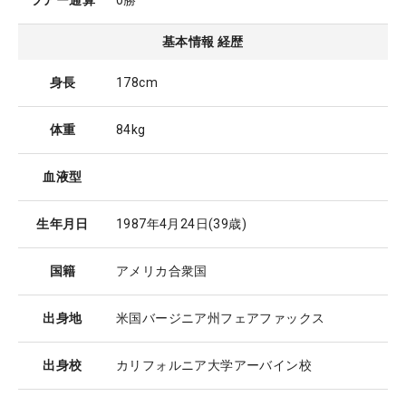
ツアー通算
0勝
基本情報 経歴
身長
178cm
体重
84kg
血液型
生年月日
1987年4月24日
(39歳)
国籍
アメリカ合衆国
出身地
米国バージニア州フェアファックス
出身校
カリフォルニア大学アーバイン校