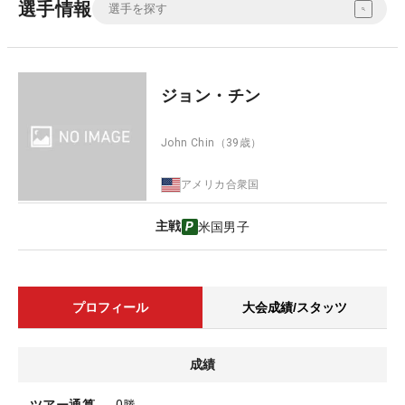
選手情報
ジョン・チン
John Chin
（39歳）
アメリカ合衆国
主戦
米国男子
プロフィール
大会成績/スタッツ
成績