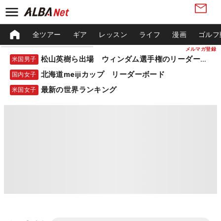
全ツアー
ギア
レッスン
ライフ
漫画
ゴルフ
メルマガ登録
松山英樹ら出場 ウィンダム選手権のリーダーボード
米国男子
北海道meijiカップ リーダーボード
国内女子
最新の世界ランキング
米国女子