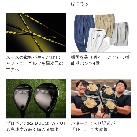
はこちら！
スイスの叡智が生んだTPTシ
猛暑を乗り切る！ こだわり機
ャフトで、ゴルフを異次元の
能派パンツ4選
世界へ
プロギアのRS DUOはFW・UT
パターこじらせ記者が
も完成度が高く購入者続出！
「TRTL」で大改善