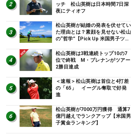
2
ッチ 松山英樹は日本時間7日深
夜にティオフ
松山英樹が結婚の発表を伏せてい
3
た理由とは？素顔を見せない松山
の“哲学”【Pick Up 米国男子ツア
ー十大ニュース】
松山英樹は3戦連続トップ10の7
4
位で終戦 M・ブレナンがツアー
2勝目達成
＜速報＞松山英樹は首位と4打差
5
の「65」 イーグル奪取で好発
進
松山英樹が7000万円獲得 通算7
6
億円越えでランクアップ【米国男
子賞金ランキング】