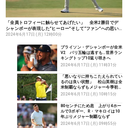
「全員トロフィーに触らせてあげたい」 全米2勝目でデ
シャンボーが表現した“ヒーロー”そして“ファン”への思い
【舩越園子コラム】
2024年6月17日 (月) 12時00分
ブライソン・デシャンボーが全米
V2 パリ五輪は逃すも…世界ラン
キングトップ10返り咲きへ
2024年6月17日 (月) 11時31分
「悪いなりに持ちこたえられてい
るのは良い状態」 松山英樹は全
米制覇ならずもメジャー今季初ト
ップ10
2024年6月17日 (月) 10時15分
80センチにため息 上がり4ホー
ルで3ボギー、R・マキロイは10
年ぶりメジャー制覇ならず
2024年6月17日 (月) 09時55分