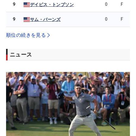
9
0
F
デイビス・トンプソン
9
0
F
サム・バーンズ
順位の続きを見る
ニュース