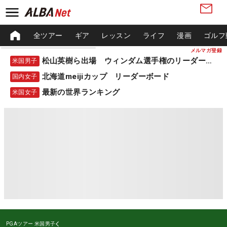
全ツアー
ギア
レッスン
ライフ
漫画
ゴルフ
メルマガ登録
松山英樹ら出場 ウィンダム選手権のリーダーボード
米国男子
北海道meijiカップ リーダーボード
国内女子
最新の世界ランキング
米国女子
PGAツアー
米国男子