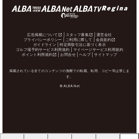
広告掲載について
スタッフ募集
運営会社
プライバシーポリシー
ご利用に際して
会員規約
ガイドライン
特定商取引法に基づく表示
ゴルフ場予約サービス利用規約
マイページサービス利用規約
ポイント利用規約
お問合せ
ヘルプ
サイトマップ
掲載されている全てのコンテンツの無断での転載、転用、コピー等は禁じま
す。
© ALBA Net