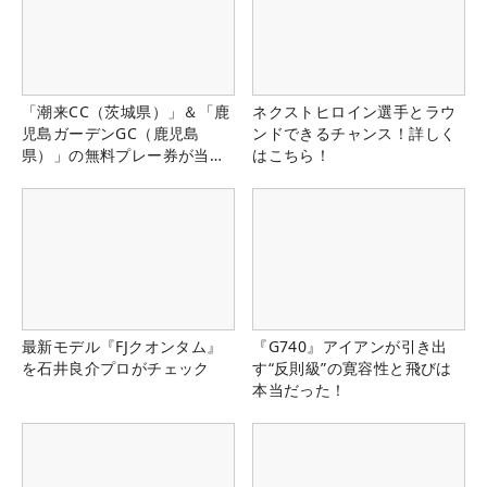
「潮来CC（茨城県）」＆「鹿
ネクストヒロイン選手とラウ
児島ガーデンGC（鹿児島
ンドできるチャンス！詳しく
県）」の無料プレー券が当た
はこちら！
る！！
最新モデル『FJクオンタム』
『G740』アイアンが引き出
を石井良介プロがチェック
す“反則級”の寛容性と飛びは
本当だった！