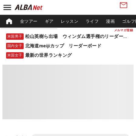
全ツアー
ギア
レッスン
ライフ
漫画
ゴルフ
メルマガ登録
松山英樹ら出場 ウィンダム選手権のリーダーボード
米国男子
北海道meijiカップ リーダーボード
国内女子
最新の世界ランキング
米国女子