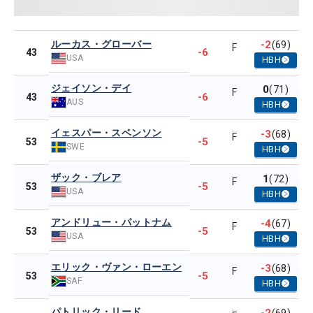
ルーカス・グローバー
-2
(69)
F
-6
43
USA
HBH
ジェイソン・デイ
0
(71)
F
-6
43
AUS
HBH
イェスパー・スベンソン
-3
(68)
F
-5
53
SWE
HBH
ザック・ブレア
1
(72)
F
-5
53
USA
HBH
アンドリュー・パットナム
-4
(67)
F
-5
53
USA
HBH
エリック・ヴァン・ローエン
-3
(68)
F
-5
53
SAF
HBH
パトリック・リード