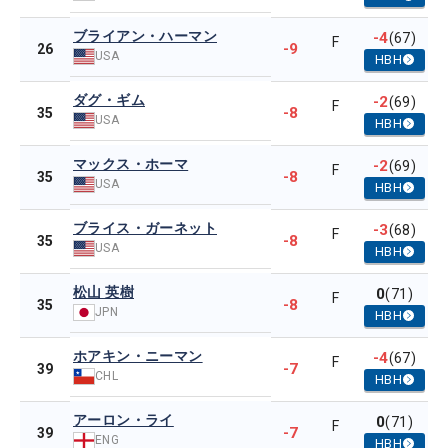
ブライアン・ハーマン
-4
(67)
F
-9
26
USA
HBH
ダグ・ギム
-2
(69)
F
-8
35
USA
HBH
マックス・ホーマ
-2
(69)
F
-8
35
USA
HBH
ブライス・ガーネット
-3
(68)
F
-8
35
USA
HBH
松山 英樹
0
(71)
F
-8
35
JPN
HBH
ホアキン・ニーマン
-4
(67)
F
-7
39
CHL
HBH
アーロン・ライ
0
(71)
F
-7
39
ENG
HBH