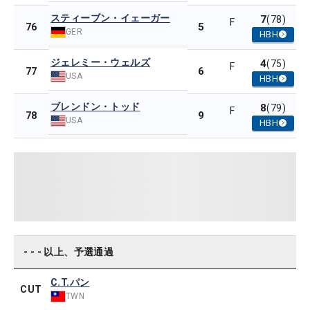
スティーブン・イェーガー
7
(78)
F
5
76
GER
HBH
ジェレミー・ウェルズ
4
(75)
F
6
77
USA
HBH
ブレンドン・トッド
8
(79)
F
9
78
USA
HBH
- - - 以上、予選通過
C.T.パン
CUT
TWN