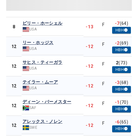
ビリー・ホーシェル
-7
(64)
F
-13
8
USA
HBH
リー・ホッジス
-2
(69)
F
-12
12
USA
HBH
サヒス・ティーガラ
2
(73)
F
-12
12
USA
HBH
テイラー・ムーア
-3
(68)
F
-12
12
USA
HBH
ディーン・バーメスター
-1
(70)
F
-12
12
SAF
HBH
アレックス・ノレン
-6
(65)
F
-12
12
SWE
HBH