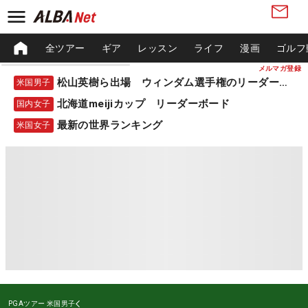
全ツアー
ギア
レッスン
ライフ
漫画
ゴルフ
メルマガ登録
松山英樹ら出場 ウィンダム選手権のリーダーボード
米国男子
北海道meijiカップ リーダーボード
国内女子
最新の世界ランキング
米国女子
PGAツアー
米国男子