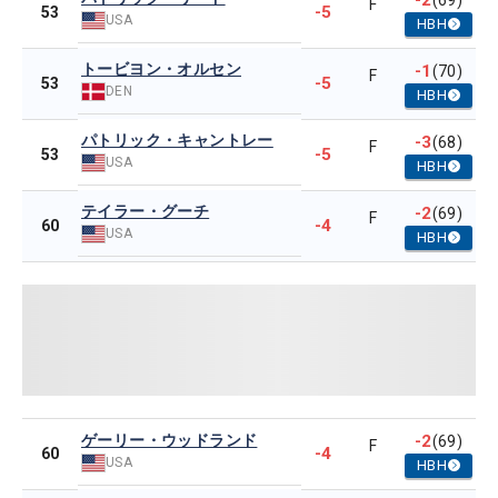
-2
(69)
F
-5
53
USA
HBH
トービヨン・オルセン
-1
(70)
F
-5
53
DEN
HBH
パトリック・キャントレー
-3
(68)
F
-5
53
USA
HBH
テイラー・グーチ
-2
(69)
F
-4
60
USA
HBH
ゲーリー・ウッドランド
-2
(69)
F
-4
60
USA
HBH