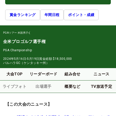
賞金ランキング
年間日程
ポイント・成績
PGAツアー
米国男子
全米プロゴルフ選手権
PGA Championship
2024年5月16日-5月19日
賞金総額
$18,500,000
バルハラGC（ケンタッキー州）
大会TOP
リーダーボード
組み合せ
ニュース
ライブフォト
出場選手
概要など
TV放送予定
【この大会のニュース】