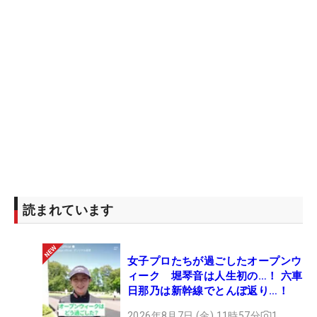
読まれています
女子プロたちが過ごしたオープンウ
ィーク 堀琴音は人生初の…！ 六車
日那乃は新幹線でとんぼ返り…！
2026年8月7日 (金) 11時57分
1