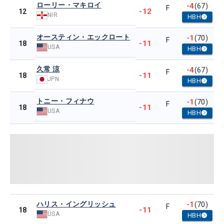
ローリー・マキロイ
-4
(67)
F
-12
12
NIR
HBH
オースティン・エックロート
-1
(70)
F
-11
18
USA
HBH
久常 涼
-4
(67)
F
-11
18
JPN
HBH
トニー・フィナウ
-1
(70)
F
-11
18
USA
HBH
ハリス・イングリッシュ
-1
(70)
F
-11
18
USA
HBH