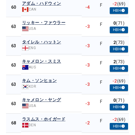
アダム・ハドウィン
-2
(69)
F
-4
60
CAN
HBH
リッキー・ファウラー
0
(71)
F
-3
63
USA
HBH
タイレル・ハットン
2
(73)
F
-3
63
ENG
HBH
キャメロン・スミス
2
(73)
F
-3
63
AUS
HBH
キム・ソンヒョン
-2
(69)
F
-3
63
KOR
HBH
キャメロン・ヤング
0
(71)
F
-3
63
USA
HBH
ラスムス・ホイガード
-2
(69)
F
-2
68
DEN
HBH