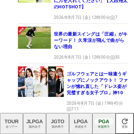
に力を入れてください」【大西翔太
のHOTSHOT】
2026年8月7日 (金) 12時00分
7
世界の最新スイングは「圧縮」がキ
ーワード！ 久常涼が飛んで曲がら
ない理由
2026年8月7日 (金) 12時00分
35
ゴルフウェアとは一味違うギ
ャップにノックアウト！ ファ
ンが惚れ直した「ドレス姿が
完璧すぎる女子プロ」神10
2026年8月7日 (金) 19時45分
111
TOUR
JLPGA
JGTO
LPGA
PGA
閉じる
首位発進もグリーン上での開眼
全ツアー
国内女子
国内男子
米国女子
米国男子
更新
も“10年ぶり” 金田久美子「あと1