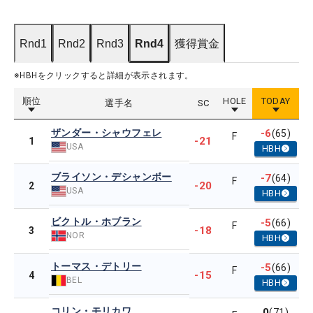
Rnd1
Rnd2
Rnd3
Rnd4
獲得賞金
※HBHをクリックすると詳細が表示されます。
順位
HOLE
TODAY
選手名
SC
ザンダー・シャウフェレ
-6
(65)
F
-21
1
USA
HBH
ブライソン・デシャンボー
-7
(64)
F
-20
2
USA
HBH
ビクトル・ホブラン
-5
(66)
F
-18
3
NOR
HBH
トーマス・デトリー
-5
(66)
F
-15
4
BEL
HBH
コリン・モリカワ
0
(71)