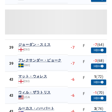
ジョーダン・スミス
-7
(64)
F
-7
39
ENG
HBH
アレクサンダー・ビョーク
-3
(68)
F
-7
39
SWE
HBH
マット・ウォレス
1
(72)
F
-6
43
ENG
HBH
ウィル・ザラトリス
-1
(70)
F
-6
43
USA
HBH
ルーカス・ハーバート
3
(74)
F
-6
43