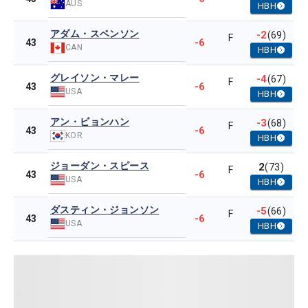
AUS
HBH
アダム・スベンソン
-2
(69)
F
-6
43
CAN
HBH
グレイソン・マレー
-4
(67)
F
-6
43
USA
HBH
アン・ビョンハン
-3
(68)
F
-6
43
KOR
HBH
ジョーダン・スピース
2
(73)
F
-6
43
USA
HBH
ダスティン・ジョンソン
-5
(66)
F
-6
43
USA
HBH