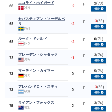
ニコライ・ホイガード
2
(73)
F
-2
68
DEN
HBH
セバスティアン・ソーデルベ
-3
(68)
F
リ
-2
68
HBH
SWE
ルーク・ドナルド
0
(71)
F
-2
68
ENG
HBH
ブレーデン・シャタック
3
(74)
F
-1
72
USA
HBH
マーティン・カイマー
5
(76)
F
0
73
GER
HBH
アレハンドロ・トスティ
-3
(68)
F
0
73
ARG
HBH
ライアン・フォックス
3
(74)
F
2
75
NZL
HBH