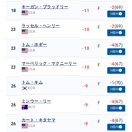
キーガン・ブラッドリー
-2
(69)
F
-11
18
USA
HBH
ラッセル・ヘンリー
-2
(69)
F
-10
23
USA
HBH
トム・ホギー
-4
(67)
F
-10
23
USA
HBH
マーベリック・マクニーリー
-4
(67)
F
-10
23
USA
HBH
トム・キム
-1
(70)
F
-9
26
KOR
HBH
ミンウー・リー
-4
(67)
F
-9
26
AUS
HBH
カート・キタヤマ
-4
(67)
F
-9
26
USA
HBH