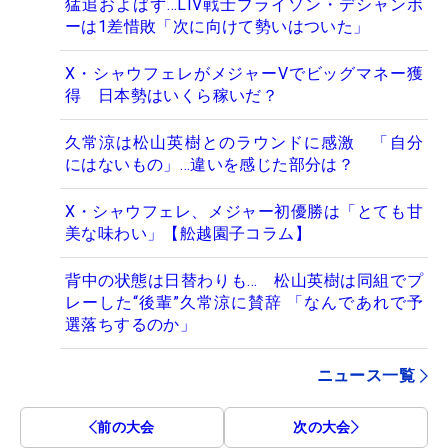
猛追およばず…LIV戦士ブライソン・デシャンボ
ーは1差惜敗「次に向けて勢いはついた」
X・シャウフェレがメジャーVでビッグマネー獲
得 日本勢はいくら稼いだ？
久常涼は松山英樹とのラウンドに感激 「自分
にはないもの」…違いを感じた部分は？
X・シャウフェレ、メジャー初優勝は「とても甘
美な味わい」【舩越園子コラム】
背中の状態は日替わりも… 松山英樹は同組でプ
レーした“後輩”久常涼に賛辞 「なんであれで予
選落ちするのか」
ニュース一覧
前の大会
次の大会