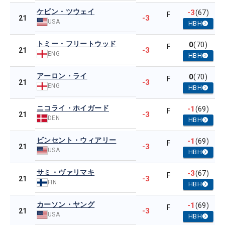
ケビン・ツウェイ
-3
(67)
F
-3
21
USA
HBH
トミー・フリートウッド
0
(70)
F
-3
21
ENG
HBH
アーロン・ライ
0
(70)
F
-3
21
ENG
HBH
ニコライ・ホイガード
-1
(69)
F
-3
21
DEN
HBH
ビンセント・ウィアリー
-1
(69)
F
-3
21
USA
HBH
サミ・ヴァリマキ
-3
(67)
F
-3
21
FIN
HBH
カーソン・ヤング
-1
(69)
F
-3
21
USA
HBH