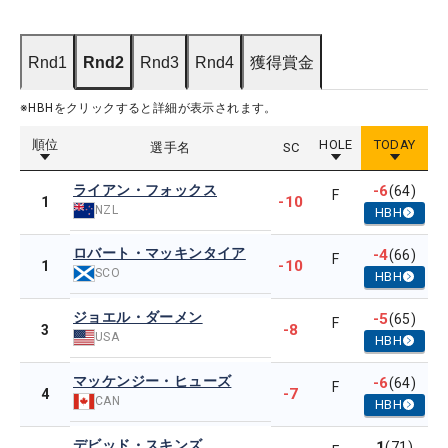
Rnd1
Rnd2
Rnd3
Rnd4
獲得賞金
※HBHをクリックすると詳細が表示されます。
順位
HOLE
TODAY
選手名
SC
ライアン・フォックス
-6
(64)
F
-10
1
NZL
HBH
ロバート・マッキンタイア
-4
(66)
F
-10
1
SCO
HBH
ジョエル・ダーメン
-5
(65)
F
-8
3
USA
HBH
マッケンジー・ヒューズ
-6
(64)
F
-7
4
CAN
HBH
デビッド・スキンズ
1
(71)