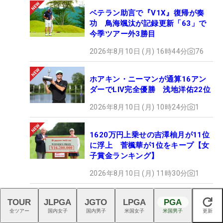
ベテラン助言で『V1X』復帰が奏
功 鳥海颯汰が記録更新「63」で
今季ツアー外3勝目
2026年8月10日 (月) 16時44分
76
ホアキン・ニーマンが通算16アン
ダーでLIV完全優勝 浅地洋佑22位
2026年8月10日 (月) 10時24分
1
1620万円上乗せの吉澤柚月が11位
に浮上 菅楓華が1位をキープ【女
子賞金ランキング】
2026年8月10日 (月) 11時30分
1
石川遼は64位 『59』マー
TOUR
JLPGA
JGTO
LPGA
PGA
閉じる
クのF・ハリスが初優勝/米男
全ツアー
国内女子
国内男子
米国女子
米国男子
更新
子下部