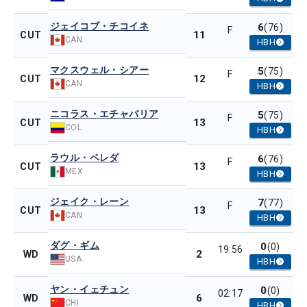
ジェイコブ・チコイネ
6
(76)
F
11
CUT
CAN
HBH
マクスウェル・シアー
5
(75)
F
12
CUT
CAN
HBH
ニコラス・エチャバリア
5
(75)
F
13
CUT
COL
HBH
ラウル・ペレダ
6
(76)
F
13
CUT
MEX
HBH
ジェイク・レーン
7
(77)
F
13
CUT
CAN
HBH
ダグ・ギム
0
(0)
19:56
2
WD
USA
HBH
ヤン・イェチュン
0
(0)
02:17
6
WD
CHI
HBH