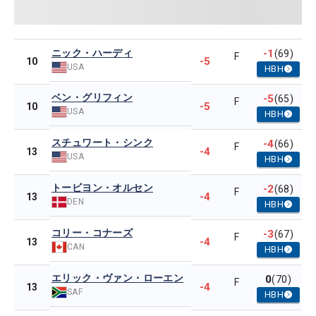
ニック・ハーディ
-1
(69)
F
-5
10
USA
HBH
ベン・グリフィン
-5
(65)
F
-5
10
USA
HBH
スチュワート・シンク
-4
(66)
F
-4
13
USA
HBH
トービヨン・オルセン
-2
(68)
F
-4
13
DEN
HBH
コリー・コナーズ
-3
(67)
F
-4
13
CAN
HBH
エリック・ヴァン・ローエン
0
(70)
F
-4
13
SAF
HBH