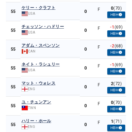
ケリー・クラフト
0
(70)
F
0
55
USA
HBH
チェッソン・ハドリー
-1
(69)
F
0
55
USA
HBH
アダム・スベンソン
-2
(68)
F
0
55
CAN
HBH
ネイト・ラシュリー
-1
(69)
F
0
55
USA
HBH
マット・ウォレス
2
(72)
F
0
55
ENG
HBH
ユ・チュンアン
0
(70)
F
0
55
TWN
HBH
ハリー・ホール
1
(71)
F
0
55
ENG
HBH