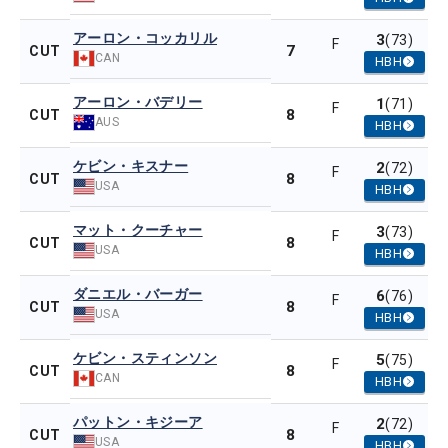
アーロン・コッカリル
3
(73)
F
7
CUT
CAN
HBH
アーロン・バデリー
1
(71)
F
8
CUT
AUS
HBH
ケビン・キスナー
2
(72)
F
8
CUT
USA
HBH
マット・クーチャー
3
(73)
F
8
CUT
USA
HBH
ダニエル・バーガー
6
(76)
F
8
CUT
USA
HBH
ケビン・スティンソン
5
(75)
F
8
CUT
CAN
HBH
パットン・キジーア
2
(72)
F
8
CUT
USA
HBH