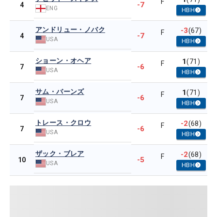
F
-7
4
ENG
HBH
アンドリュー・ノバク
-3
(67)
F
-7
4
USA
HBH
ショーン・オヘア
1
(71)
F
-6
7
USA
HBH
サム・バーンズ
1
(71)
F
-6
7
USA
HBH
トレース・クロウ
-2
(68)
F
-6
7
USA
HBH
ザック・ブレア
-2
(68)
F
-5
10
USA
HBH