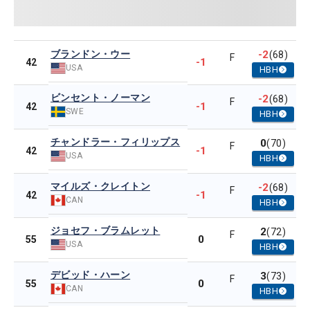
ブランドン・ウー
-2
(68)
F
-1
42
USA
HBH
ビンセント・ノーマン
-2
(68)
F
-1
42
SWE
HBH
チャンドラー・フィリップス
0
(70)
F
-1
42
USA
HBH
マイルズ・クレイトン
-2
(68)
F
-1
42
CAN
HBH
ジョセフ・ブラムレット
2
(72)
F
0
55
USA
HBH
デビッド・ハーン
3
(73)
F
0
55
CAN
HBH