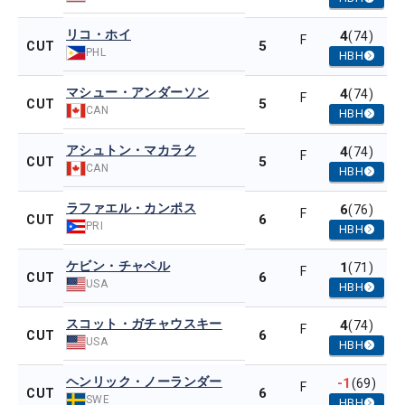
リコ・ホイ
4
(74)
F
5
CUT
PHL
HBH
マシュー・アンダーソン
4
(74)
F
5
CUT
CAN
HBH
アシュトン・マカラク
4
(74)
F
5
CUT
CAN
HBH
ラファエル・カンポス
6
(76)
F
6
CUT
PRI
HBH
ケビン・チャペル
1
(71)
F
6
CUT
USA
HBH
スコット・ガチャウスキー
4
(74)
F
6
CUT
USA
HBH
ヘンリック・ノーランダー
-1
(69)
F
6
CUT
SWE
HBH