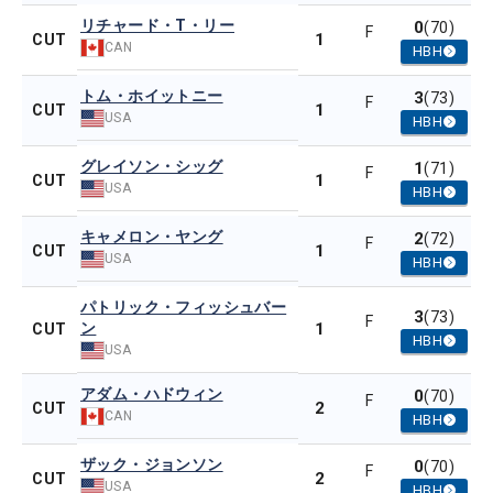
リチャード・T・リー
0
(70)
F
1
CUT
CAN
HBH
トム・ホイットニー
3
(73)
F
1
CUT
USA
HBH
グレイソン・シッグ
1
(71)
F
1
CUT
USA
HBH
キャメロン・ヤング
2
(72)
F
1
CUT
USA
HBH
パトリック・フィッシュバー
3
(73)
F
ン
1
CUT
HBH
USA
アダム・ハドウィン
0
(70)
F
2
CUT
CAN
HBH
ザック・ジョンソン
0
(70)
F
2
CUT
USA
HBH