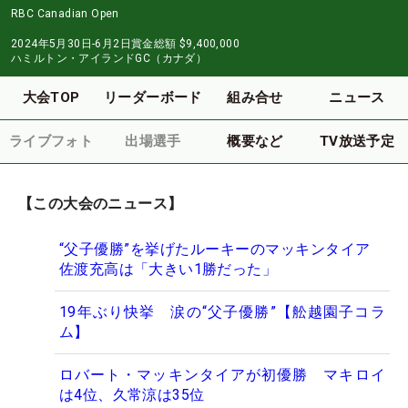
RBC Canadian Open
2024年5月30日-6月2日
賞金総額
$9,400,000
ハミルトン・アイランドGC（カナダ）
大会TOP
リーダーボード
組み合せ
ニュース
ライブフォト
出場選手
概要など
TV放送予定
【この大会のニュース】
“父子優勝”を挙げたルーキーのマッキンタイア
佐渡充高は「大きい1勝だった」
19年ぶり快挙 涙の“父子優勝”【舩越園子コラ
ム】
ロバート・マッキンタイアが初優勝 マキロイ
は4位、久常涼は35位