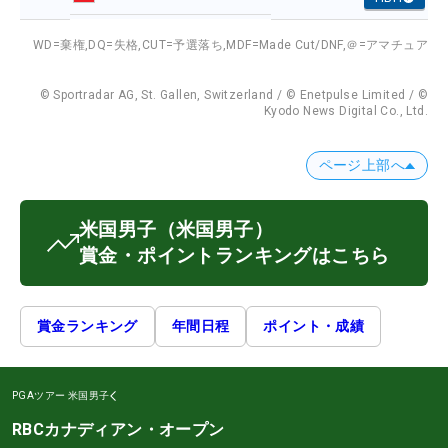
WD=棄権,
DQ=失格,
CUT=予選落ち,
MDF=Made Cut/DNF,
＠=アマチュア
© Sportradar AG, St. Gallen, Switzerland / © Enetpulse Limited / ©
Kyodo News Digital Co., Ltd.
ページ上部へ
米国男子
（米国男子）
賞金・ポイントランキングはこちら
賞金ランキング
年間日程
ポイント・成績
PGAツアー
米国男子
RBCカナディアン・オープン