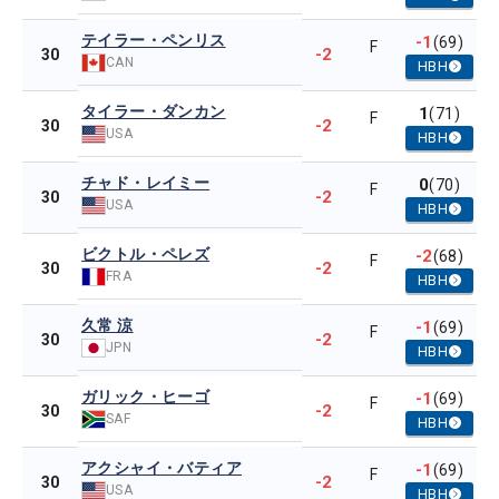
テイラー・ペンリス
-1
(69)
F
-2
30
CAN
HBH
タイラー・ダンカン
1
(71)
F
-2
30
USA
HBH
チャド・レイミー
0
(70)
F
-2
30
USA
HBH
ビクトル・ペレズ
-2
(68)
F
-2
30
FRA
HBH
久常 涼
-1
(69)
F
-2
30
JPN
HBH
ガリック・ヒーゴ
-1
(69)
F
-2
30
SAF
HBH
アクシャイ・バティア
-1
(69)
F
-2
30
USA
HBH