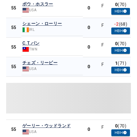
ボウ・ホスラー
0
(70)
F
0
55
USA
HBH
シェーン・ローリー
-2
(68)
F
0
55
IRL
HBH
C.T.パン
0
(70)
F
0
55
TWN
HBH
チェズ・リービー
1
(71)
F
0
55
USA
HBH
ゲーリー・ウッドランド
0
(70)
F
0
55
USA
HBH