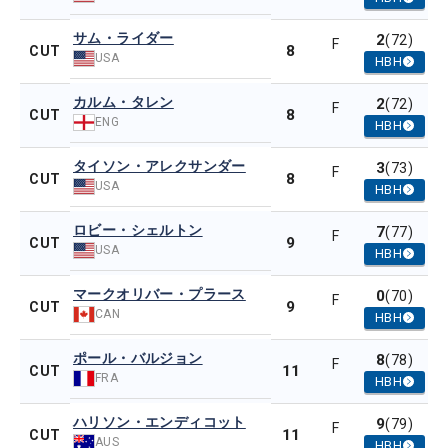
サム・ライダー
2
(72)
F
8
CUT
USA
HBH
カルム・タレン
2
(72)
F
8
CUT
ENG
HBH
タイソン・アレクサンダー
3
(73)
F
8
CUT
USA
HBH
ロビー・シェルトン
7
(77)
F
9
CUT
USA
HBH
マークオリバー・プラース
0
(70)
F
9
CUT
CAN
HBH
ポール・バルジョン
8
(78)
F
11
CUT
FRA
HBH
ハリソン・エンディコット
9
(79)
F
11
CUT
AUS
HBH