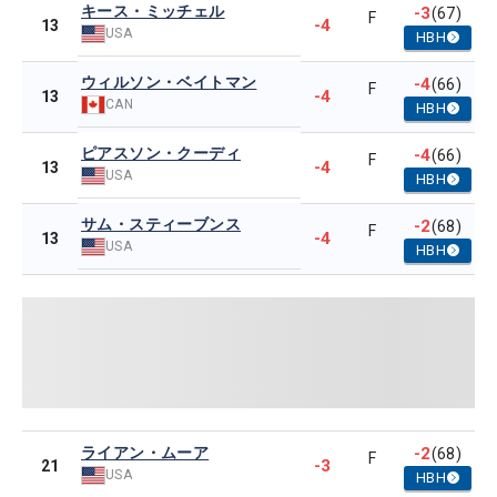
キース・ミッチェル
-3
(67)
F
-4
13
USA
HBH
ウィルソン・ベイトマン
-4
(66)
F
-4
13
CAN
HBH
ピアスソン・クーディ
-4
(66)
F
-4
13
USA
HBH
サム・スティーブンス
-2
(68)
F
-4
13
USA
HBH
ライアン・ムーア
-2
(68)
F
-3
21
USA
HBH