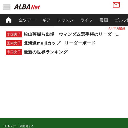
全ツアー
ギア
レッスン
ライフ
漫画
ゴルフ
メルマガ登録
松山英樹ら出場 ウィンダム選手権のリーダーボード
米国男子
北海道meijiカップ リーダーボード
国内女子
最新の世界ランキング
米国女子
PGAツアー
米国男子