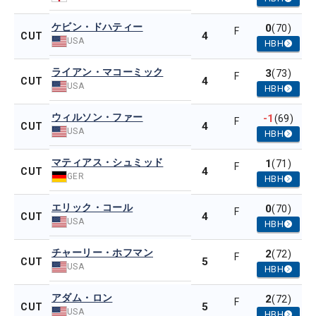
ケビン・ドハティー
0
(70)
F
4
CUT
USA
HBH
ライアン・マコーミック
3
(73)
F
4
CUT
USA
HBH
ウィルソン・ファー
-1
(69)
F
4
CUT
USA
HBH
マティアス・シュミッド
1
(71)
F
4
CUT
GER
HBH
エリック・コール
0
(70)
F
4
CUT
USA
HBH
チャーリー・ホフマン
2
(72)
F
5
CUT
USA
HBH
アダム・ロン
2
(72)
F
5
CUT
USA
HBH