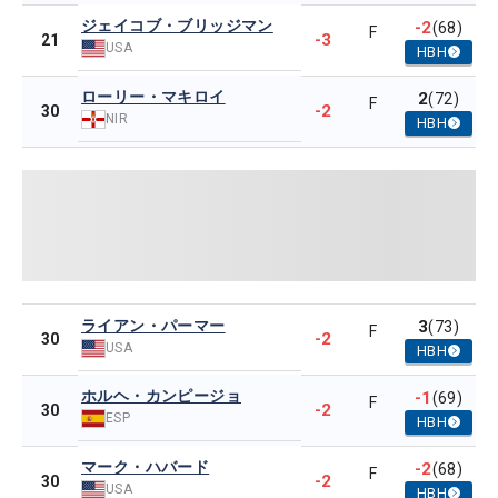
ジェイコブ・ブリッジマン
-2
(68)
F
-3
21
USA
HBH
ローリー・マキロイ
2
(72)
F
-2
30
NIR
HBH
ライアン・パーマー
3
(73)
F
-2
30
USA
HBH
ホルヘ・カンピージョ
-1
(69)
F
-2
30
ESP
HBH
マーク・ハバード
-2
(68)
F
-2
30
USA
HBH