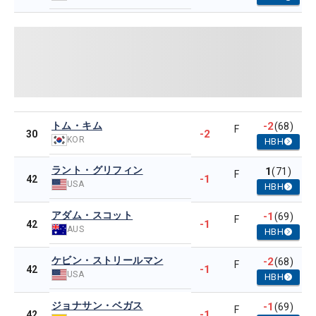
トム・キム
-2
(68)
F
-2
30
KOR
HBH
ラント・グリフィン
1
(71)
F
-1
42
USA
HBH
アダム・スコット
-1
(69)
F
-1
42
AUS
HBH
ケビン・ストリールマン
-2
(68)
F
-1
42
USA
HBH
ジョナサン・ベガス
-1
(69)
F
-1
42