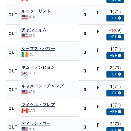
ルーク・リスト
1
(71)
F
3
CUT
USA
HBH
チャン・キム
-1
(69)
F
3
CUT
USA
HBH
シーマス・パワー
1
(71)
F
3
CUT
IRL
HBH
キム・ソンヒョン
3
(73)
F
3
CUT
KOR
HBH
キャメロン・チャンプ
1
(71)
F
3
CUT
USA
HBH
マイケル・ブレア
1
(71)
F
3
CUT
CAN
HBH
ディラン・ウー
3
(73)
F
3
CUT
USA
HBH