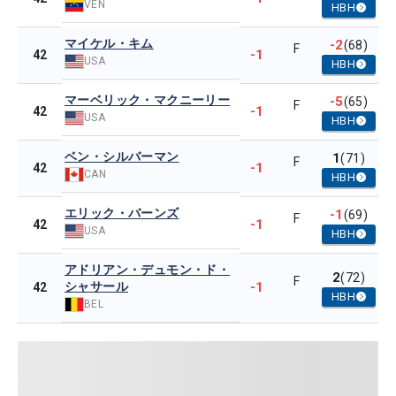
VEN
HBH
マイケル・キム
-2
(68)
F
-1
42
USA
HBH
マーベリック・マクニーリー
-5
(65)
F
-1
42
USA
HBH
ベン・シルバーマン
1
(71)
F
-1
42
CAN
HBH
エリック・バーンズ
-1
(69)
F
-1
42
USA
HBH
アドリアン・デュモン・ド・
2
(72)
F
シャサール
-1
42
HBH
BEL