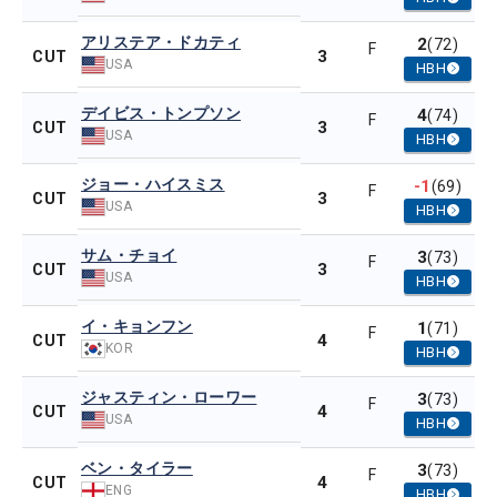
アリステア・ドカティ
2
(72)
F
3
CUT
USA
HBH
デイビス・トンプソン
4
(74)
F
3
CUT
USA
HBH
ジョー・ハイスミス
-1
(69)
F
3
CUT
USA
HBH
サム・チョイ
3
(73)
F
3
CUT
USA
HBH
イ・キョンフン
1
(71)
F
4
CUT
KOR
HBH
ジャスティン・ローワー
3
(73)
F
4
CUT
USA
HBH
ベン・タイラー
3
(73)
F
4
CUT
ENG
HBH