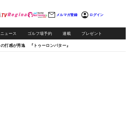
メルマガ登録
ログイン
Sニュース
ゴルフ場予約
連載
プレゼント
しの打感が秀逸 『トゥーロンパター』