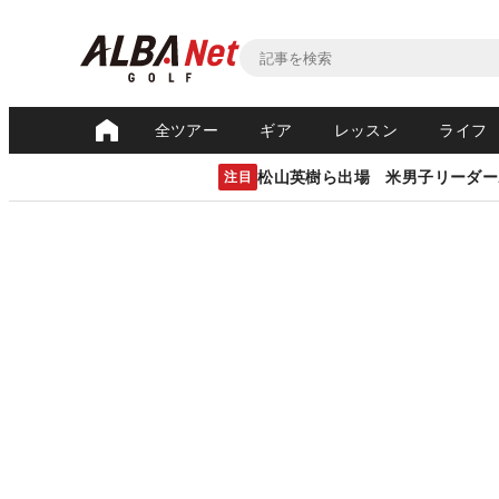
全ツアー
ギア
レッスン
ライフ
松山英樹ら出場 米男子リーダー
注目