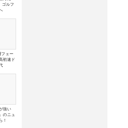
、ゴルフ
へ
層フェー
高初速ド
代
が強い
」のニュ
ら！