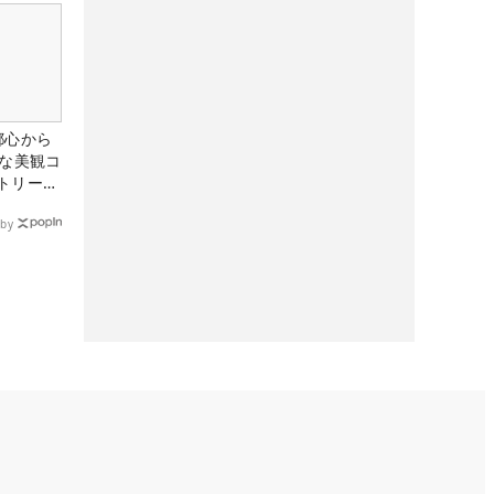
都心から
トな美観コ
トリー俱
by