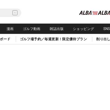
漫画
ゴルフ動画
雑誌出版
ショッピング
SN
ボード
ゴルフ場予約／毎週更新！限定優待プラン
削り出