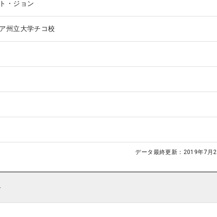
ト・ジョン
ア州立大学チコ校
データ最終更新：
2019年7月2
ト