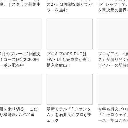
事。｜スタッフ募集中
ス27』は強烈な蹴りでパ
TPTシャフトで
ワーを生む
を異次元の世界
-9月のプレーに2回使え
プロギアのRS DUOは
プロギアの「4
！コース限定2,000円
FW・UTも完成度が高く
ス」が切り開く
ーポン配布中！
購入者続出！
ライバーの新時
暑を乗り切る！ こだ
最新モデル『FJクオンタ
今年も男女プロ
り機能派パンツ4選
ム』を石井良介プロがチ
「キャロウェイ
ェック
ース一覧はこち