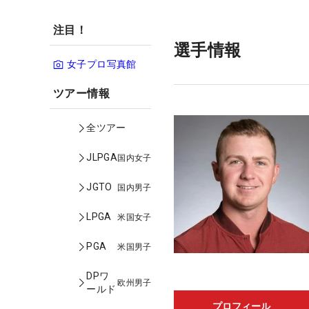
注目！
選手情報
女子プロ写真館
ツアー情報
全ツアー
JLPGA
国内女子
JGTO
国内男子
LPGA
米国女子
PGA
米国男子
DPワ
欧州男子
ールド
プロフィール