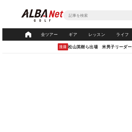
全ツアー
ギア
レッスン
ライフ
松山英樹ら出場 米男子リーダー
注目