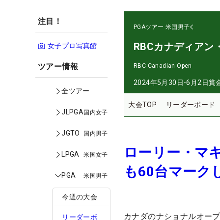
注目！
PGAツアー
米国男子
RBCカナディアン
女子プロ写真館
ツアー情報
RBC Canadian Open
2024年5月30日-6月2日
賞
全ツアー
大会TOP
リーダーボード
JLPGA
国内女子
JGTO
国内男子
ローリー・マキ
LPGA
米国女子
も60台マーク
PGA
米国男子
今週の大会
カナダのナショナルオープ
リーダーボ