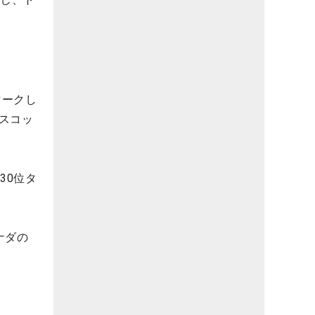
マークし
スコッ
30位タ
ナダの