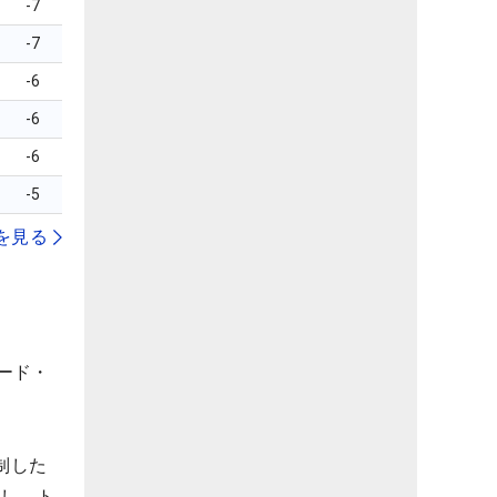
-7
-7
-6
-6
-6
-5
を見る
ヤード・
制した
とし、ト