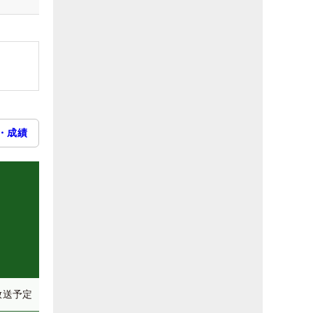
・成績
放送予定