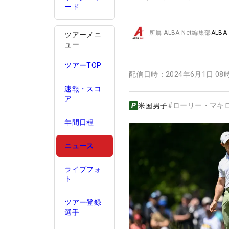
ード
所属
ALBA Net編集部
ALBA
ツアーメニ
ュー
ツアーTOP
配信日時：
2024年6月1日 08
速報・スコ
ア
#
ローリー・マキ
米国男子
年間日程
ニュース
ライブフォ
ト
ツアー登録
選手