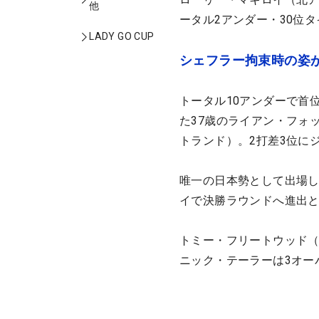
他
ータル2アンダー・30位
LADY GO CUP
シェフラー拘束時の姿
トータル10アンダーで首
た37歳のライアン・フォ
トランド）。2打差3位に
唯一の日本勢として出場し
イで決勝ラウンドへ進出
トミー・フリートウッド（
ニック・テーラーは3オー