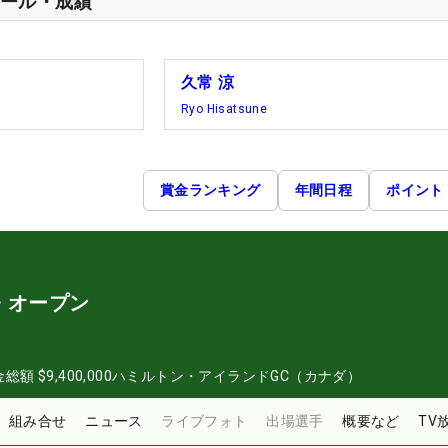
ール・成績
久常 涼
Ryo Hisatsune
賞金ランキング
年間日程
ポイント
・オープン
金総額
$9,400,000
ハミルトン・アイランドGC（カナダ）
組み合せ
ニュース
ライブフォト
出場選手
概要など
TV