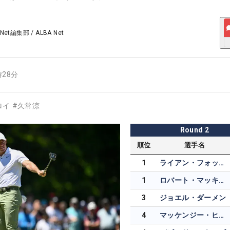
 Net編集部
/
ALBA Net
時28分
ロイ
#
久常涼
Round
2
順位
選手名
1
ライアン・フォックス
1
ロバート・マッキンタイア
3
ジョエル・ダーメン
4
マッケンジー・ヒューズ