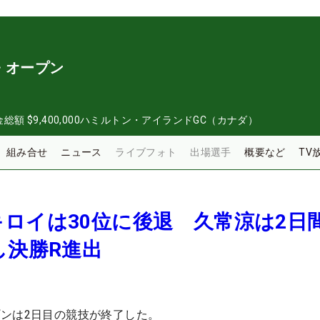
・オープン
金総額
$9,400,000
ハミルトン・アイランドGC（カナダ）
組み合せ
ニュース
ライブフォト
出場選手
概要など
TV
ロイは30位に後退 久常涼は2日
し決勝R進出
ンは2日目の競技が終了した。