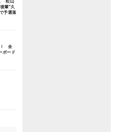
… 松山
後輩”久
れで予選落
場！ 全
ーボード