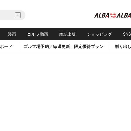
漫画
ゴルフ動画
雑誌出版
ショッピング
SN
ボード
ゴルフ場予約／毎週更新！限定優待プラン
削り出