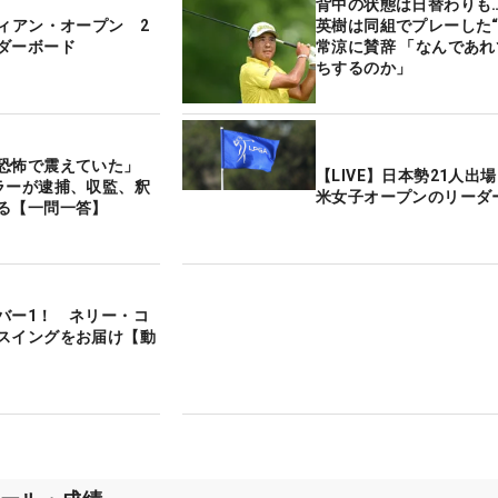
背中の状態は日替わりも
ディアン・オープン 2
英樹は同組でプレーした“
ダーボード
常涼に賛辞 「なんであ
ちするのか」
恐怖で震えていた」
【LIVE】日本勢21人出
ラーが逮捕、収監、釈
米女子オープンのリーダ
る【一問一答】
バー1！ ネリー・コ
スイングをお届け【動