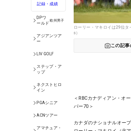
記録・成績
DPワ
欧州男子
ールド
ローリー・マキロイは29位タイで
s）
アジアンツア
ー
この記事
LIV GOLF
ステップ・ア
ップ
ネクストヒロ
イン
＜RBCカナディアン・オー
PGAシニア
パー70＞
ACNツアー
カナダのナショナルオープ
アマチュア・
ローリー・マキロイ（北ア