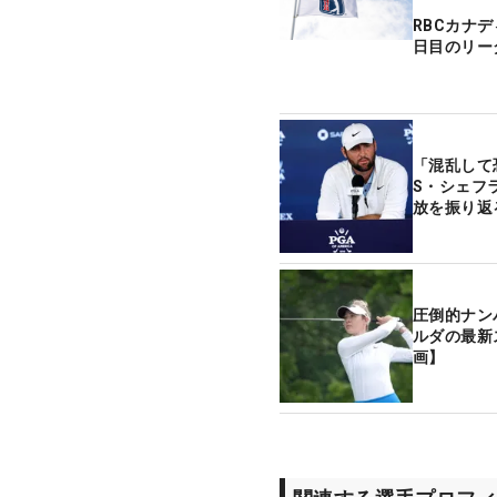
RBCカナ
日目のリー
「混乱して
S・シェフ
放を振り返
圧倒的ナン
ルダの最新
画】