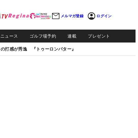
メルマガ登録
ログイン
Sニュース
ゴルフ場予約
連載
プレゼント
しの打感が秀逸 『トゥーロンパター』