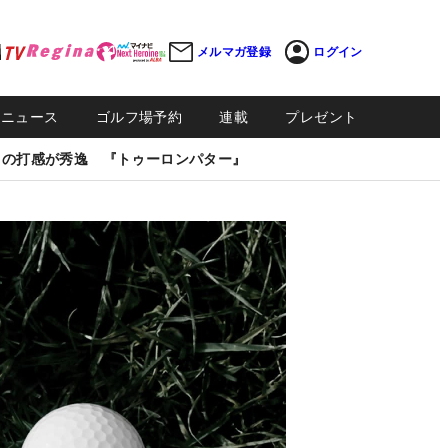
メルマガ登録
ログイン
Sニュース
ゴルフ場予約
連載
プレゼント
しの打感が秀逸 『トゥーロンパター』