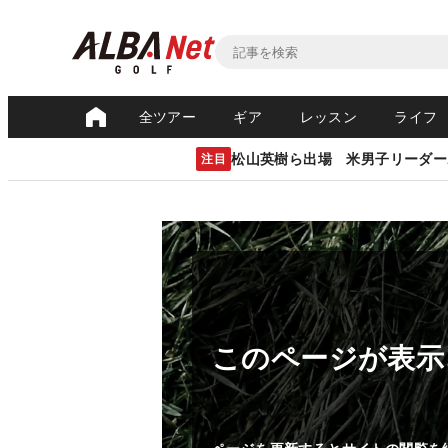
全ツアー
ギア
レッスン
ライフ
松山英樹ら出場 米男子リーダー
注目
このページが表示