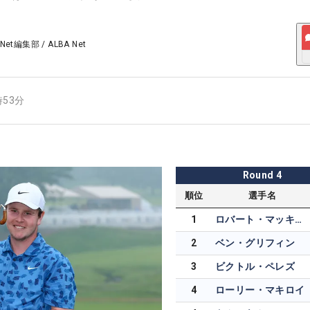
 Net編集部
/
ALBA Net
時53分
Round
4
順位
選手名
1
ロバート・マッキンタイア
2
ベン・グリフィン
3
ビクトル・ペレズ
4
ローリー・マキロイ