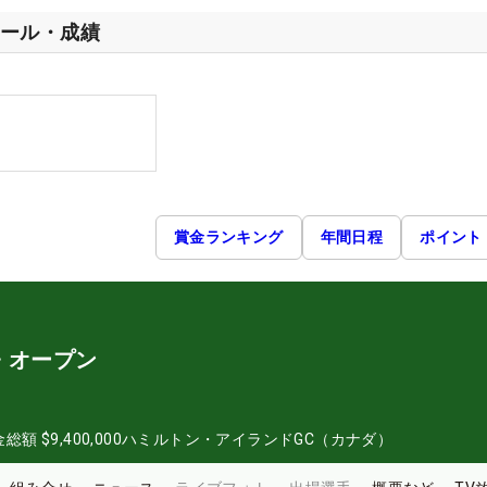
ール・成績
賞金ランキング
年間日程
ポイント
・オープン
金総額
$9,400,000
ハミルトン・アイランドGC（カナダ）