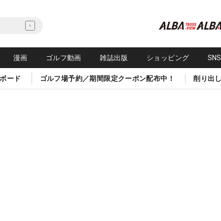
漫画
ゴルフ動画
雑誌出版
ショッピング
SN
ボード
ゴルフ場予約／期間限定クーポン配布中！
削り出