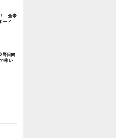
！ 全米
ボード
、渋野日向
米で稼い