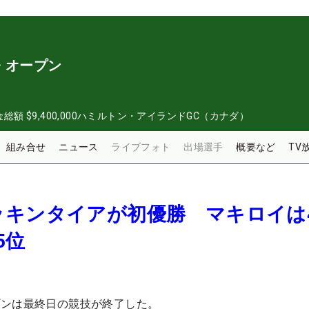
・オープン
金総額
$9,400,000
ハミルトン・アイランドGC（カナダ）
組み合せ
ニュース
ライブフォト
出場選手
概要など
TV
ッキンタイアが初優勝 マキロイは
5位
プンは最終日の競技が終了した。