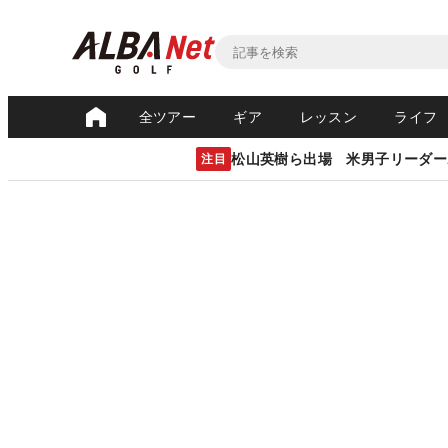
全ツアー
ギア
レッスン
ライフ
松山英樹ら出場 米男子リーダー
注目