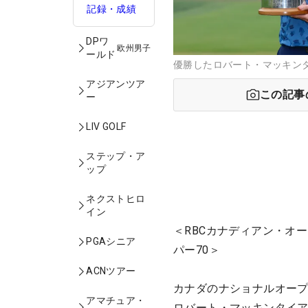
記録・成績
DPワ
欧州男子
ールド
優勝したロバート・マッキンタイア
アジアンツア
この記事
ー
LIV GOLF
ステップ・ア
ップ
ネクストヒロ
イン
＜RBCカナディアン・オー
PGAシニア
パー70＞
ACNツアー
カナダのナショナルオープ
アマチュア・
ロバート・マッキンタイア