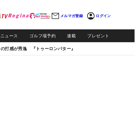
メルマガ登録
ログイン
Sニュース
ゴルフ場予約
連載
プレゼント
しの打感が秀逸 『トゥーロンパター』