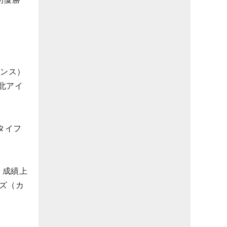
ランス）
北アイ
タイフ
く成績上
ズ（カ