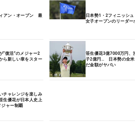
ディアン・オープン 最
日本勢1・2フィニッシュ
女子オープンのリーダー
が“復活”のメジャー2
笹生優花3億7000万円
から新しい章をスター
子2億円… 日本勢の全
だ金額がヤバい
いチャレンジを楽しみ
笹生優花が日本人史上
メジャー制覇