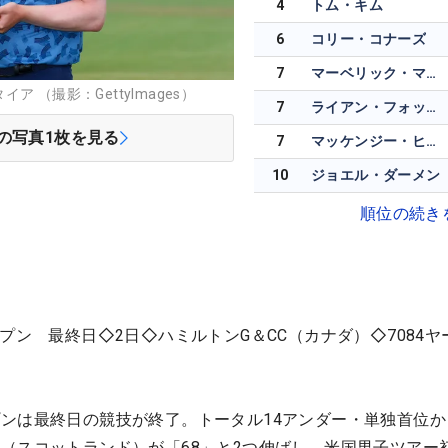
4
トム・キム
6
コリー・コナーズ
7
マーベリック・マクニーリー
 （撮影：GettyImages）
7
ライアン・フォックス
の写真
1
枚を見る
7
マッケンジー・ヒューズ
10
ジョエル・ダーメン
順位の続き
プン 最終日◇2日◇ハミルトンG＆CC（カナダ）◇7084ヤ
ンは最終日の競技が終了。トータル14アンダー・単独首位か
（スコットランド）が「68」と2つ伸ばし、米国男子ツアー