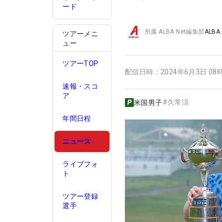
ード
所属
ALBA Net編集部
ALBA
ツアーメニ
ュー
ツアーTOP
配信日時：
2024年6月3日 08
速報・スコ
ア
#
久常涼
米国男子
年間日程
ニュース
ライブフォ
ト
ツアー登録
選手