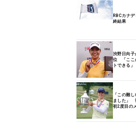
RBCカナ
終結果
渋野日向子
位 「ここ
トできる」
「この難し
ました」 
初2度目の