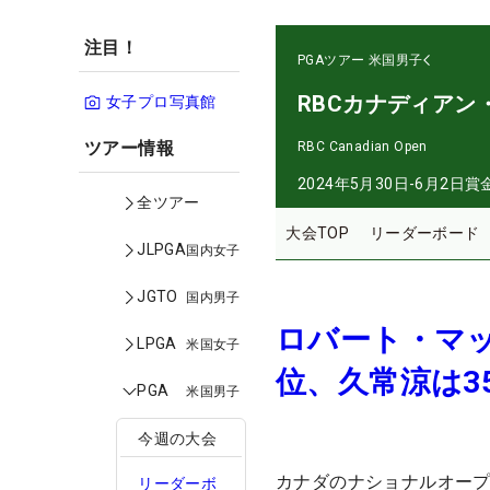
注目！
PGAツアー
米国男子
RBCカナディアン
女子プロ写真館
ツアー情報
RBC Canadian Open
2024年5月30日-6月2日
賞
全ツアー
大会TOP
リーダーボード
JLPGA
国内女子
JGTO
国内男子
ロバート・マ
LPGA
米国女子
位、久常涼は3
PGA
米国男子
今週の大会
カナダのナショナルオー
リーダーボ