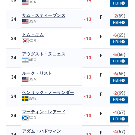
-14
30
USA
HBH
サム・スティーブンス
-2
(69)
F
-13
34
USA
HBH
トム・キム
-6
(65)
F
-13
34
KOR
HBH
アウグスト・ヌニェス
-5
(66)
F
-13
34
ARG
HBH
ルーク・リスト
-6
(65)
F
-13
34
USA
HBH
ヘンリック・ノーランダー
-2
(69)
F
-13
34
SWE
HBH
マーティン・レアード
-4
(67)
F
-13
34
SCO
HBH
アダム・ハドウィン
-4
(67)
F