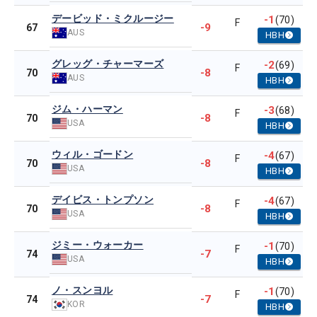
デービッド・ミクルージー
-1
(70)
F
-9
67
AUS
HBH
グレッグ・チャーマーズ
-2
(69)
F
-8
70
AUS
HBH
ジム・ハーマン
-3
(68)
F
-8
70
USA
HBH
ウィル・ゴードン
-4
(67)
F
-8
70
USA
HBH
デイビス・トンプソン
-4
(67)
F
-8
70
USA
HBH
ジミー・ウォーカー
-1
(70)
F
-7
74
USA
HBH
ノ・スンヨル
-1
(70)
F
-7
74
KOR
HBH