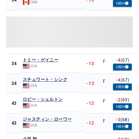
-13
34
CAN
HBH
トミー・ゲイニー
-4
(67)
F
-13
34
USA
HBH
スチュワート・シンク
-4
(67)
F
-13
34
USA
HBH
ロビー・シェルトン
-2
(69)
F
-12
43
USA
HBH
ジャスティン・ローワー
-3
(68)
F
-12
43
USA
HBH