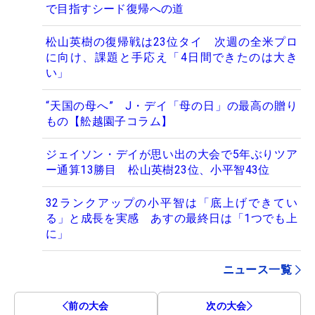
で目指すシード復帰への道
松山英樹の復帰戦は23位タイ 次週の全米プロ
に向け、課題と手応え「4日間できたのは大き
い」
“天国の母へ” J・デイ「母の日」の最高の贈り
もの【舩越園子コラム】
ジェイソン・デイが思い出の大会で5年ぶりツア
ー通算13勝目 松山英樹23位、小平智43位
32ランクアップの小平智は「底上げできてい
る」と成長を実感 あすの最終日は「1つでも上
に」
ニュース一覧
前の大会
次の大会