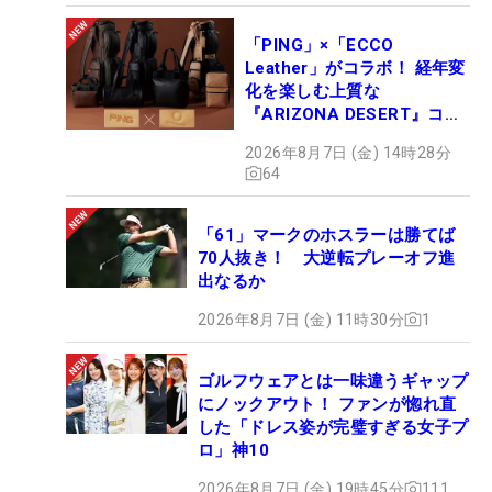
「PING」×「ECCO
Leather」がコラボ！ 経年変
化を楽しむ上質な
『ARIZONA DESERT』コレ
クション、9月15日限定デビ
2026年8月7日 (金) 14時28分
ュー
64
「61」マークのホスラーは勝てば
70人抜き！ 大逆転プレーオフ進
出なるか
2026年8月7日 (金) 11時30分
1
ゴルフウェアとは一味違うギャップ
にノックアウト！ ファンが惚れ直
した「ドレス姿が完璧すぎる女子プ
ロ」神10
2026年8月7日 (金) 19時45分
111