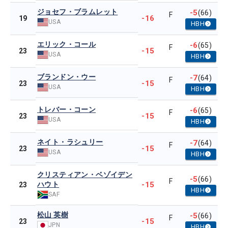
ジョセフ・ブラムレット
-5
(66)
F
-16
19
USA
HBH
エリック・コール
-6
(65)
F
-15
23
USA
HBH
ブランドン・ウー
-7
(64)
F
-15
23
USA
HBH
トレバー・コーン
-6
(65)
F
-15
23
USA
HBH
ネイト・ラシュリー
-7
(64)
F
-15
23
USA
HBH
クリスティアン・ベゾイデン
-5
(66)
F
ハウト
-15
23
HBH
SAF
松山 英樹
-5
(66)
F
-15
23
JPN
HBH