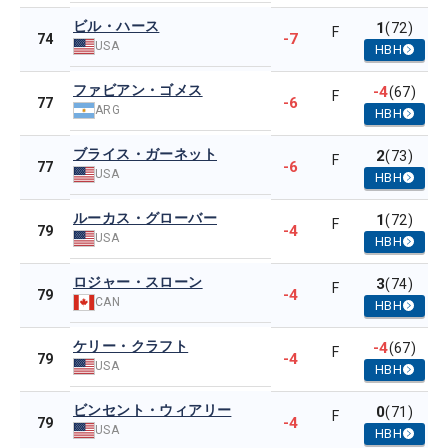
ビル・ハース
1
(72)
F
-7
74
USA
HBH
ファビアン・ゴメス
-4
(67)
F
-6
77
ARG
HBH
ブライス・ガーネット
2
(73)
F
-6
77
USA
HBH
ルーカス・グローバー
1
(72)
F
-4
79
USA
HBH
ロジャー・スローン
3
(74)
F
-4
79
CAN
HBH
ケリー・クラフト
-4
(67)
F
-4
79
USA
HBH
ビンセント・ウィアリー
0
(71)
F
-4
79
USA
HBH