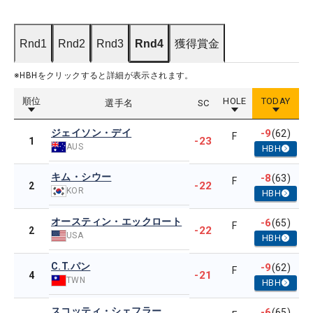
Rnd1
Rnd2
Rnd3
Rnd4
獲得賞金
※HBHをクリックすると詳細が表示されます。
順位
HOLE
TODAY
選手名
SC
ジェイソン・デイ
-9
(62)
F
-23
1
AUS
HBH
キム・シウー
-8
(63)
F
-22
2
KOR
HBH
オースティン・エックロート
-6
(65)
F
-22
2
USA
HBH
C.T.パン
-9
(62)
F
-21
4
TWN
HBH
スコッティ・シェフラー
-6
(65)