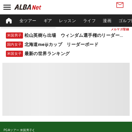
全ツアー
ギア
レッスン
ライフ
漫画
ゴルフ
メルマガ登録
松山英樹ら出場 ウィンダム選手権のリーダーボード
米国男子
北海道meijiカップ リーダーボード
国内女子
最新の世界ランキング
米国女子
PGAツアー
米国男子