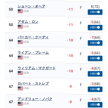
ショーン・オヘア
1
(72)
F
-11
50
USA
HBH
アダム・ロン
-5
(66)
F
-11
50
USA
HBH
パーカー・クーディ
-7
(64)
F
-10
64
USA
HBH
ライアン・ブレーム
-5
(66)
F
-10
64
USA
HBH
ウィリアム・マクガート
-4
(67)
F
-10
64
USA
HBH
ロバート・ストレブ
-3
(68)
F
-9
67
USA
HBH
アンドリュー・ノバク
-4
(67)
F
-9
67
USA
HBH