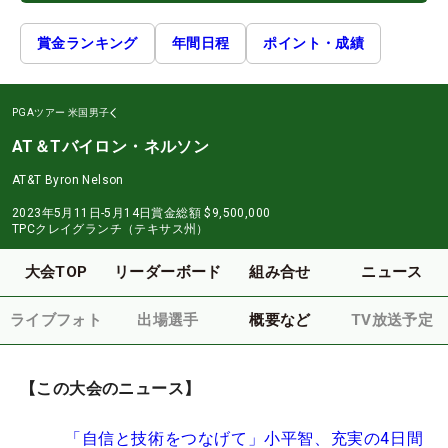
賞金ランキング
年間日程
ポイント・成績
PGAツアー
米国男子
AT＆Tバイロン・ネルソン
AT&T Byron Nelson
2023年5月11日-5月14日
賞金総額
$9,500,000
TPCクレイグランチ（テキサス州）
大会TOP
リーダーボード
組み合せ
ニュース
ライブフォト
出場選手
概要など
TV放送予定
【この大会のニュース】
「自信と技術をつなげて」小平智、充実の4日間