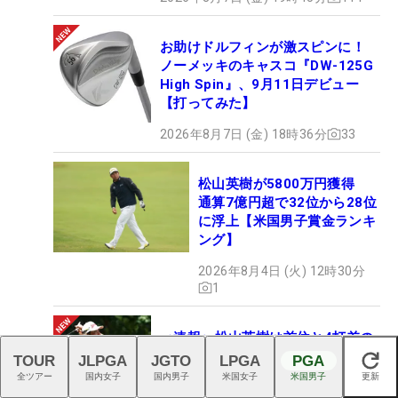
お助けドルフィンが激スピンに！
ノーメッキのキャスコ『DW-125G
High Spin』、9月11日デビュー
【打ってみた】
2026年8月7日 (金) 18時36分
33
松山英樹が5800万円獲得
通算7億円超で32位から28位
に浮上【米国男子賞金ランキ
ング】
2026年8月4日 (火) 12時30分
1
＜速報＞松山英樹は首位と4打差の
「65」 イーグル奪取で好発進
TOUR
JLPGA
JGTO
LPGA
PGA
閉じる
全ツアー
国内女子
国内男子
米国女子
米国男子
更新
2026年8月7日 (金) 06時59分
1