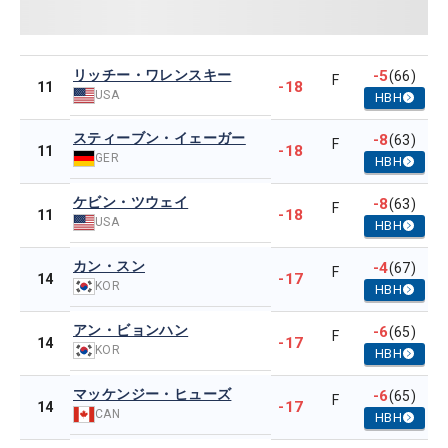
リッチー・ワレンスキー
-5
(66)
F
-18
11
USA
HBH
スティーブン・イェーガー
-8
(63)
F
-18
11
GER
HBH
ケビン・ツウェイ
-8
(63)
F
-18
11
USA
HBH
カン・スン
-4
(67)
F
-17
14
KOR
HBH
アン・ビョンハン
-6
(65)
F
-17
14
KOR
HBH
マッケンジー・ヒューズ
-6
(65)
F
-17
14
CAN
HBH