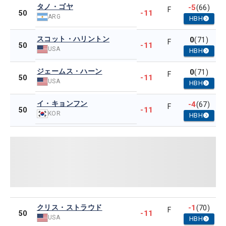
タノ・ゴヤ
-5
(66)
F
-11
50
ARG
HBH
スコット・ハリントン
0
(71)
F
-11
50
USA
HBH
ジェームス・ハーン
0
(71)
F
-11
50
USA
HBH
イ・キョンフン
-4
(67)
F
-11
50
KOR
HBH
クリス・ストラウド
-1
(70)
F
-11
50
USA
HBH