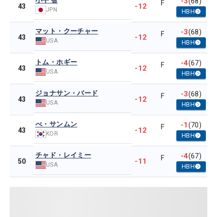
小平 智
-3
(68)
F
-12
43
JPN
HBH
マット・クーチャー
-3
(68)
F
-12
43
USA
HBH
トム・ホギー
-4
(67)
F
-12
43
USA
HBH
ジョナサン・バード
-3
(68)
F
-12
43
USA
HBH
べ・サンムン
-1
(70)
F
-12
43
KOR
HBH
チャド・レイミー
-4
(67)
F
-11
50
USA
HBH