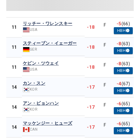
リッチー・ワレンスキー
-5
(66)
F
-18
11
USA
HBH
スティーブン・イェーガー
-8
(63)
F
-18
11
GER
HBH
ケビン・ツウェイ
-8
(63)
F
-18
11
USA
HBH
カン・スン
-4
(67)
F
-17
14
KOR
HBH
アン・ビョンハン
-6
(65)
F
-17
14
KOR
HBH
マッケンジー・ヒューズ
-6
(65)
F
-17
14
CAN
HBH