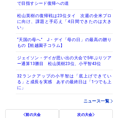
で目指すシード復帰への道
松山英樹の復帰戦は23位タイ 次週の全米プロ
に向け、課題と手応え「4日間できたのは大き
い」
“天国の母へ” J・デイ「母の日」の最高の贈り
もの【舩越園子コラム】
ジェイソン・デイが思い出の大会で5年ぶりツア
ー通算13勝目 松山英樹23位、小平智43位
32ランクアップの小平智は「底上げできてい
る」と成長を実感 あすの最終日は「1つでも上
に」
ニュース一覧
前の大会
次の大会