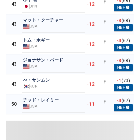
小平 智
-3
(68)
F
-12
43
JPN
HBH
マット・クーチャー
-3
(68)
F
-12
43
USA
HBH
トム・ホギー
-4
(67)
F
-12
43
USA
HBH
ジョナサン・バード
-3
(68)
F
-12
43
USA
HBH
べ・サンムン
-1
(70)
F
-12
43
KOR
HBH
チャド・レイミー
-4
(67)
F
-11
50
USA
HBH