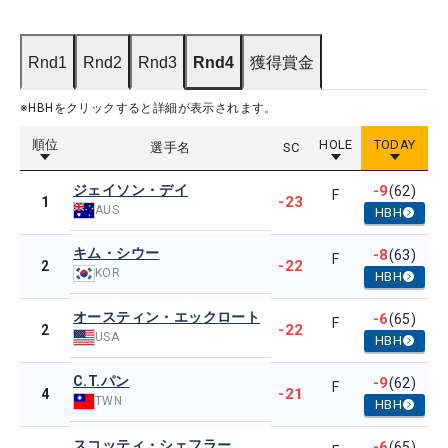
Rnd1
Rnd2
Rnd3
Rnd4
獲得賞金
※HBHをクリックすると詳細が表示されます。
順位
HOLE
TODAY
選手名
SC
ジェイソン・デイ
-9
(62)
F
-23
1
AUS
HBH
キム・シウー
-8
(63)
F
-22
2
KOR
HBH
オースティン・エックロート
-6
(65)
F
-22
2
USA
HBH
C.T.パン
-9
(62)
F
-21
4
TWN
HBH
スコッティ・シェフラー
-6
(65)