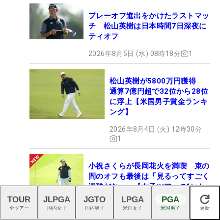
プレーオフ進出をかけたラストマッ
チ 松山英樹は日本時間7日深夜に
ティオフ
2026年8月5日 (水) 08時18分
1
松山英樹が5800万円獲得
通算7億円超で32位から28位
に浮上【米国男子賞金ランキ
ング】
2026年8月4日 (火) 12時30分
1
小祝さくらが長岡花火を満喫 束の
間のオフも最後は「見るってすごく
過酷だなぁ」【女子ツアーの“ヒト
ネタ”】
TOUR
JLPGA
JGTO
LPGA
PGA
閉じる
全ツアー
国内女子
国内男子
米国女子
米国男子
更新
2026年8月7日 (金) 09時29分
19