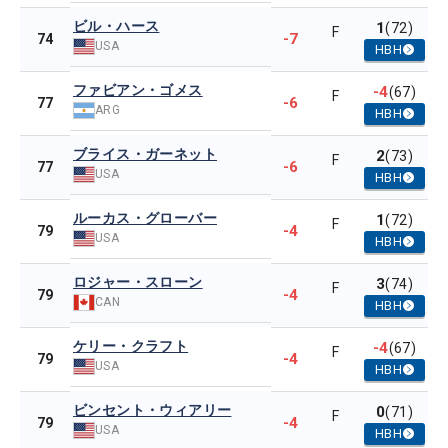
ビル・ハース
1
(72)
F
-7
74
USA
HBH
ファビアン・ゴメス
-4
(67)
F
-6
77
ARG
HBH
ブライス・ガーネット
2
(73)
F
-6
77
USA
HBH
ルーカス・グローバー
1
(72)
F
-4
79
USA
HBH
ロジャー・スローン
3
(74)
F
-4
79
CAN
HBH
ケリー・クラフト
-4
(67)
F
-4
79
USA
HBH
ビンセント・ウィアリー
0
(71)
F
-4
79
USA
HBH