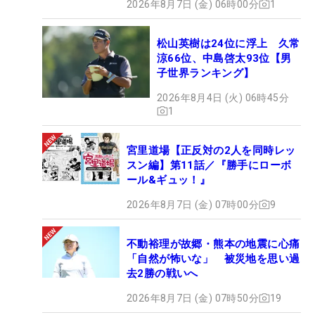
2026年8月7日 (金) 06時00分
1
松山英樹は24位に浮上 久常
涼66位、中島啓太93位【男
子世界ランキング】
2026年8月4日 (火) 06時45分
1
宮里道場【正反対の2人を同時レッ
スン編】第11話／『勝手にローボ
ール&ギュッ！』
2026年8月7日 (金) 07時00分
9
不動裕理が故郷・熊本の地震に心痛
「自然が怖いな」 被災地を思い過
去2勝の戦いへ
2026年8月7日 (金) 07時50分
19