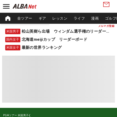
全ツアー
ギア
レッスン
ライフ
漫画
ゴルフ
メルマガ登録
松山英樹ら出場 ウィンダム選手権のリーダーボード
米国男子
北海道meijiカップ リーダーボード
国内女子
最新の世界ランキング
米国女子
PGAツアー
米国男子