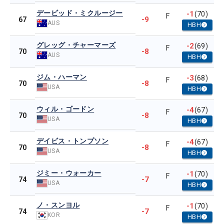
デービッド・ミクルージー
-1
(70)
F
-9
67
AUS
HBH
グレッグ・チャーマーズ
-2
(69)
F
-8
70
AUS
HBH
ジム・ハーマン
-3
(68)
F
-8
70
USA
HBH
ウィル・ゴードン
-4
(67)
F
-8
70
USA
HBH
デイビス・トンプソン
-4
(67)
F
-8
70
USA
HBH
ジミー・ウォーカー
-1
(70)
F
-7
74
USA
HBH
ノ・スンヨル
-1
(70)
F
-7
74
KOR
HBH