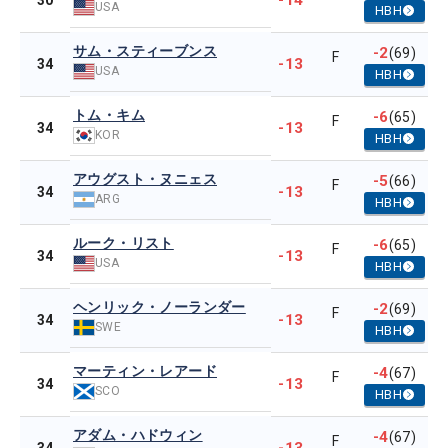
-14
30
USA
HBH
サム・スティーブンス
-2
(69)
F
-13
34
USA
HBH
トム・キム
-6
(65)
F
-13
34
KOR
HBH
アウグスト・ヌニェス
-5
(66)
F
-13
34
ARG
HBH
ルーク・リスト
-6
(65)
F
-13
34
USA
HBH
ヘンリック・ノーランダー
-2
(69)
F
-13
34
SWE
HBH
マーティン・レアード
-4
(67)
F
-13
34
SCO
HBH
アダム・ハドウィン
-4
(67)
F