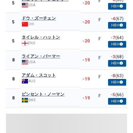
F
-20
5
USA
HBH
ドウ・ズーチェン
-4
(67)
F
-20
5
CHI
HBH
タイレル・ハットン
-7
(64)
F
-20
5
ENG
HBH
ライアン・パーマー
-3
(68)
F
-19
8
USA
HBH
アダム・スコット
-8
(63)
F
-19
8
AUS
HBH
ビンセント・ノーマン
-5
(66)
F
-19
8
SWE
HBH