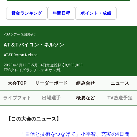
賞金ランキング
年間日程
ポイント・成績
PGAツアー
米国男子
AT＆Tバイロン・ネルソン
AT&T Byron Nelson
2023年5月11日-5月14日
賞金総額
$9,500,000
TPCクレイグランチ（テキサス州）
大会TOP
リーダーボード
組み合せ
ニュース
ライブフォト
出場選手
概要など
TV放送予定
【この大会のニュース】
「自信と技術をつなげて」小平智、充実の4日間