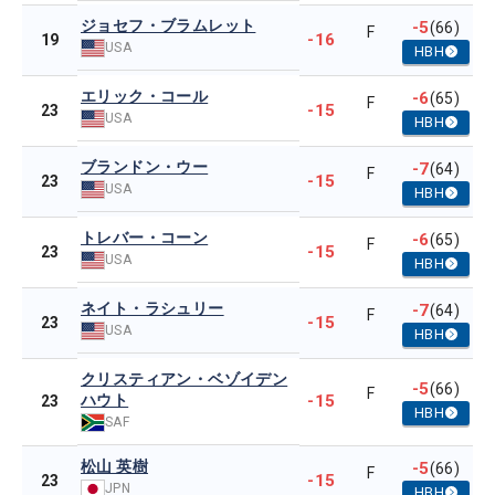
ジョセフ・ブラムレット
-5
(66)
F
-16
19
USA
HBH
エリック・コール
-6
(65)
F
-15
23
USA
HBH
ブランドン・ウー
-7
(64)
F
-15
23
USA
HBH
トレバー・コーン
-6
(65)
F
-15
23
USA
HBH
ネイト・ラシュリー
-7
(64)
F
-15
23
USA
HBH
クリスティアン・ベゾイデン
-5
(66)
F
ハウト
-15
23
HBH
SAF
松山 英樹
-5
(66)
F
-15
23
JPN
HBH