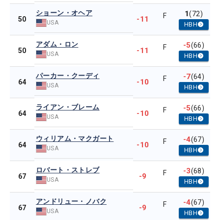
ショーン・オヘア
1
(72)
F
-11
50
USA
HBH
アダム・ロン
-5
(66)
F
-11
50
USA
HBH
パーカー・クーディ
-7
(64)
F
-10
64
USA
HBH
ライアン・ブレーム
-5
(66)
F
-10
64
USA
HBH
ウィリアム・マクガート
-4
(67)
F
-10
64
USA
HBH
ロバート・ストレブ
-3
(68)
F
-9
67
USA
HBH
アンドリュー・ノバク
-4
(67)
F
-9
67
USA
HBH