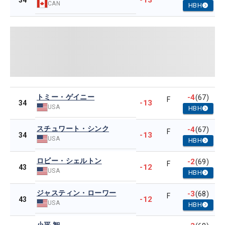
-13
34
CAN
HBH
トミー・ゲイニー
-4
(67)
F
-13
34
USA
HBH
スチュワート・シンク
-4
(67)
F
-13
34
USA
HBH
ロビー・シェルトン
-2
(69)
F
-12
43
USA
HBH
ジャスティン・ローワー
-3
(68)
F
-12
43
USA
HBH