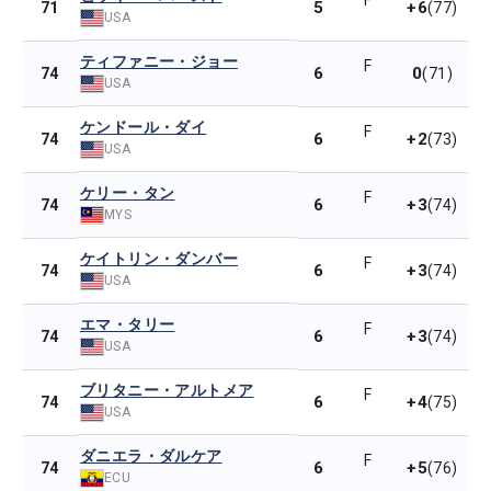
F
5
+6
71
(77)
USA
ティファニー・ジョー
F
6
0
74
(71)
USA
ケンドール・ダイ
F
6
+2
74
(73)
USA
ケリー・タン
F
6
+3
74
(74)
MYS
ケイトリン・ダンバー
F
6
+3
74
(74)
USA
エマ・タリー
F
6
+3
74
(74)
USA
ブリタニー・アルトメア
F
6
+4
74
(75)
USA
ダニエラ・ダルケア
F
6
+5
74
(76)
ECU