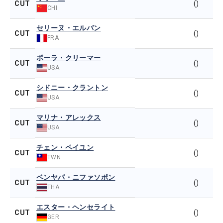
CUT
()
CHI
セリーヌ・エルバン
CUT
()
FRA
ポーラ・クリーマー
CUT
()
USA
シドニー・クラントン
CUT
()
USA
マリナ・アレックス
CUT
()
USA
チェン・ペイユン
CUT
()
TWN
ベンヤパ・ニファソポン
CUT
()
THA
エスター・ヘンセライト
CUT
()
GER