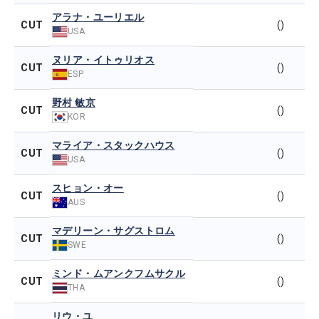
アラナ・ユーリエル
CUT
()
USA
ヌリア・イトゥリオス
CUT
()
ESP
野村 敏京
CUT
()
KOR
マライア・スタックハウス
CUT
()
USA
スヒョン・オー
CUT
()
AUS
マデリーン・サグストロム
CUT
()
SWE
ミンド・ムアンクフムサクル
CUT
()
THA
リウ・ユ