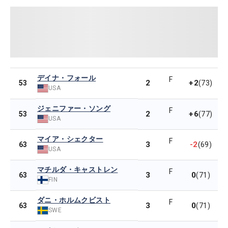
デイナ・フォール
F
2
+2
53
(73)
USA
ジェニファー・ソング
F
2
+6
53
(77)
USA
マイア・シェクター
F
3
-2
63
(69)
USA
マチルダ・キャストレン
F
3
0
63
(71)
FIN
ダニ・ホルムクビスト
F
3
0
63
(71)
SWE