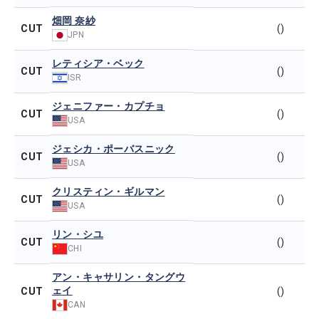
畑岡 奈紗
CUT
()
JPN
レティシア・ベック
CUT
()
ISR
ジェニファー・カプチョ
CUT
()
USA
ジェシカ・ポーバスニック
CUT
()
USA
クリスティン・ギルマン
CUT
()
USA
リン・シユ
CUT
()
CHI
アン・キャサリン・タングウ
ェイ
CUT
()
CAN