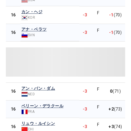
カン・ヘジ
F
-3
-1
16
(70)
KOR
アナ・ベラツ
F
-3
-1
16
(70)
SVN
アン・バン・ダム
F
-3
0
16
(71)
NED
ペリーン・デラクール
F
-3
+2
16
(73)
FRA
リュウ・ルイシン
F
-3
+3
16
(74)
CHI