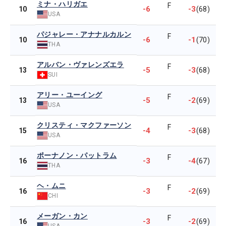
ミナ・ハリガエ
F
-6
-3
10
(68)
USA
パジャレー・アナナルカルン
F
-6
-1
10
(70)
THA
アルバン・ヴァレンズエラ
F
-5
-3
13
(68)
SUI
アリー・ユーイング
F
-5
-2
13
(69)
USA
クリスティ・マクファーソン
F
-4
-3
15
(68)
USA
ポーナノン・パットラム
F
-3
-4
16
(67)
THA
ヘ・ムニ
F
-3
-2
16
(69)
CHI
メーガン・カン
F
-3
-2
16
(69)
USA