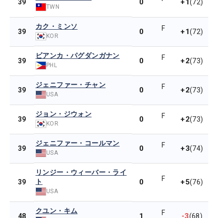
0
+1
39
(72)
TWN
カク・ミンソ
F
0
+1
39
(72)
KOR
ビアンカ・パグダンガナン
F
0
+2
39
(73)
PHL
ジェニファー・チャン
F
0
+2
39
(73)
USA
ジョン・ジウォン
F
0
+2
39
(73)
KOR
ジェニファー・コールマン
F
0
+3
39
(74)
USA
リンジー・ウィーバー・ライ
F
ト
0
+5
39
(76)
USA
クユン・キム
F
1
-3
48
(68)