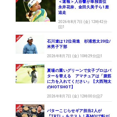
＜速報＞入谷響が単独首位
永井花奈、金田久美子ら1差
追走
2026年8月7日 (金) 12時42分
1
石川遼は12位発進 杉浦悠太20位/
米男子下部
2026年8月7日 (金) 10時29分
1
夏場の重いグリーンで女子プロはパ
ターを替える アマチュアは「腹筋
に力を入れてください」【大西翔太
のHOTSHOT】
2026年8月7日 (金) 12時00分
7
パターこじらせギア担当2人が
『TRTL』をテスト！高MOIで転が