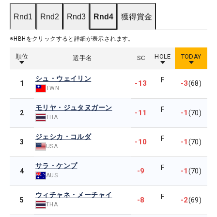
Rnd1
Rnd2
Rnd3
Rnd4
獲得賞金
※HBHをクリックすると詳細が表示されます。
順位
HOLE
TODAY
選手名
SC
シュ・ウェイリン
F
-13
-3
1
(68)
TWN
モリヤ・ジュタヌガーン
F
-11
-1
2
(70)
THA
ジェシカ・コルダ
F
-10
-1
3
(70)
USA
サラ・ケンプ
F
-9
-1
4
(70)
AUS
ウィチャネ・メーチャイ
F
-8
-2
5
(69)
THA