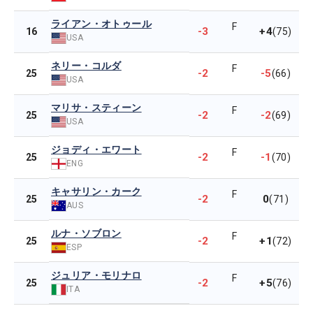
ライアン・オトゥール
F
-3
+4
16
(75)
USA
ネリー・コルダ
F
-2
-5
25
(66)
USA
マリサ・スティーン
F
-2
-2
25
(69)
USA
ジョディ・エワート
F
-2
-1
25
(70)
ENG
キャサリン・カーク
F
-2
0
25
(71)
AUS
ルナ・ソブロン
F
-2
+1
25
(72)
ESP
ジュリア・モリナロ
F
-2
+5
25
(76)
ITA