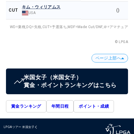
キム・ウィリアムス
CUT
()
USA
WD=棄権,
DQ=失格,
CUT=予選落ち,
MDF=Made Cut/DNF,
＠=アマチュア
© LPGA
ページ上部へ
米国女子
（米国女子）
賞金・ポイントランキングはこちら
賞金ランキング
年間日程
ポイント・成績
LPGAツアー
米国女子