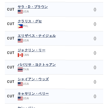
サラ・D・ブラウン
CUT
()
USA
クラリス・グセ
CUT
()
PHL
エリザベス・ナイジェル
CUT
()
USA
ジャクリン・リー
CUT
()
CAN
パバリサ・ヨクトゥアン
CUT
()
THA
シャイアン・ウッズ
CUT
()
USA
キャサリン・ペリー
CUT
()
USA