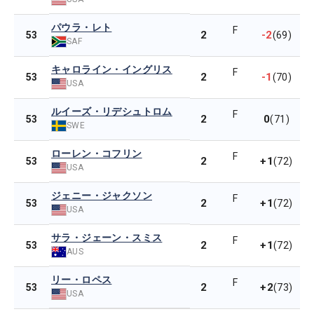
パウラ・レト
F
2
-2
53
(69)
SAF
キャロライン・イングリス
F
2
-1
53
(70)
USA
ルイーズ・リデシュトロム
F
2
0
53
(71)
SWE
ローレン・コフリン
F
2
+1
53
(72)
USA
ジェニー・ジャクソン
F
2
+1
53
(72)
USA
サラ・ジェーン・スミス
F
2
+1
53
(72)
AUS
リー・ロペス
F
2
+2
53
(73)
USA