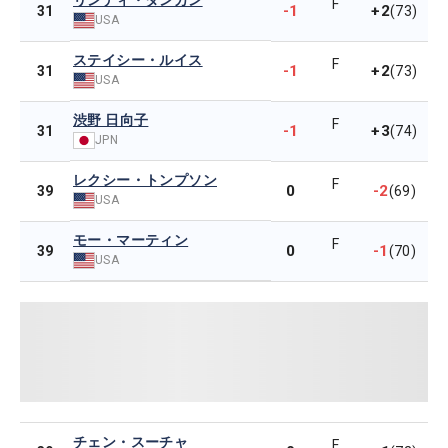
リンディ・ダンカン
F
-1
+2
31
(73)
USA
ステイシー・ルイス
F
-1
+2
31
(73)
USA
渋野 日向子
F
-1
+3
31
(74)
JPN
レクシー・トンプソン
F
0
-2
39
(69)
USA
モー・マーティン
F
0
-1
39
(70)
USA
チェン・スーチャ
F