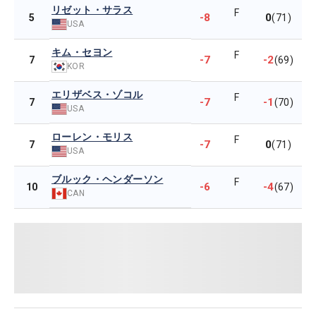
リゼット・サラス
F
-8
0
5
(71)
USA
キム・セヨン
F
-7
-2
7
(69)
KOR
エリザベス・ゾコル
F
-7
-1
7
(70)
USA
ローレン・モリス
F
-7
0
7
(71)
USA
ブルック・ヘンダーソン
F
-6
-4
10
(67)
CAN