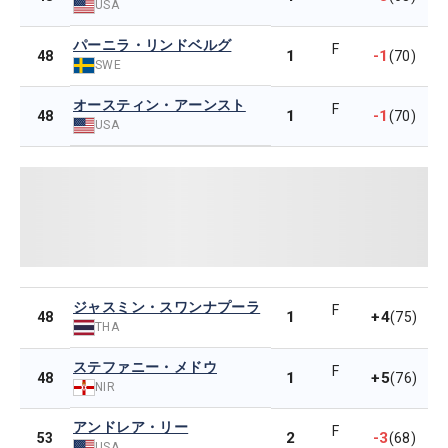
USA
パーニラ・リンドベルグ
F
1
-1
48
(70)
SWE
オースティン・アーンスト
F
1
-1
48
(70)
USA
ジャスミン・スワンナプーラ
F
1
+4
48
(75)
THA
ステファニー・メドウ
F
1
+5
48
(76)
NIR
アンドレア・リー
F
2
-3
53
(68)
USA