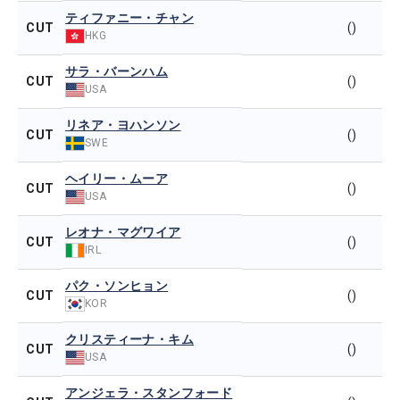
ティファニー・チャン
CUT
()
HKG
サラ・バーンハム
CUT
()
USA
リネア・ヨハンソン
CUT
()
SWE
ヘイリー・ムーア
CUT
()
USA
レオナ・マグワイア
CUT
()
IRL
パク・ソンヒョン
CUT
()
KOR
クリスティーナ・キム
CUT
()
USA
アンジェラ・スタンフォード