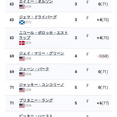
エイミー・オルソン
F
3
0
63
(71)
USA
ジェマ・ドライバーグ
F
3
+4
63
(75)
SCO
ニコール・ボロッホ・エスト
F
ラップ
3
+4
63
(75)
DEN
ジェイ・マリー・グリーン
F
4
-3
69
(68)
USA
ジェーン・パーク
F
4
0
69
(71)
USA
ジャッキー・コンコリーノ
F
5
0
71
(71)
USA
ブリタニー・ラング
F
5
+6
71
(77)
USA
ビッキー・ハースト