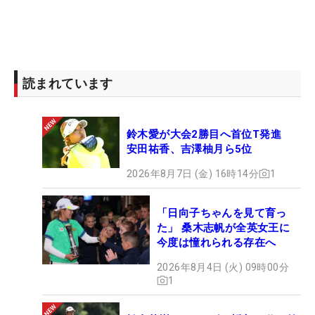
読まれています
鈴木愛が大会2勝目へ首位T発進
安田祐香、吉澤柚月ら5位
2026年8月7日 (金) 16時14分
1
「日向子ちゃんを見て育っ
た」 桑木志帆が全英女王に
今度は憧れられる存在へ
2026年8月4日 (火) 09時00分
1