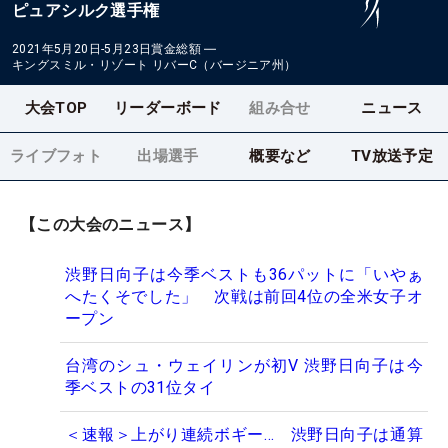
ピュアシルク選手権
2021年5月20日-5月23日
賞金総額
―
キングスミル・リゾート リバーC（バージニア州）
大会TOP
リーダーボード
組み合せ
ニュース
ライブフォト
出場選手
概要など
TV放送予定
【この大会のニュース】
渋野日向子は今季ベストも36パットに「いやぁ
へたくそでした」 次戦は前回4位の全米女子オ
ープン
台湾のシュ・ウェイリンが初V 渋野日向子は今
季ベストの31位タイ
＜速報＞上がり連続ボギー… 渋野日向子は通算