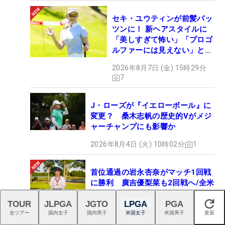
セキ・ユウティンが前髪パッ
ツンに！ 新ヘアスタイルに
「美しすぎて怖い」「プロゴ
ルファーには見えない」とコ
メント殺到
2026年8月7日 (金) 15時29分
7
J・ローズが『イエローボール』に
変更？ 桑木志帆の歴史的Vがメジ
ャーチャンプにも影響か
2026年8月4日 (火) 10時02分
1
首位通過の岩永杏奈がマッチ1回戦
に勝利 廣吉優梨菜も2回戦へ/全米
女子アマ
TOUR
JLPGA
JGTO
LPGA
PGA
閉じる
2026年8月7日 (金) 10時04分
1
全ツアー
国内女子
国内男子
米国女子
米国男子
更新