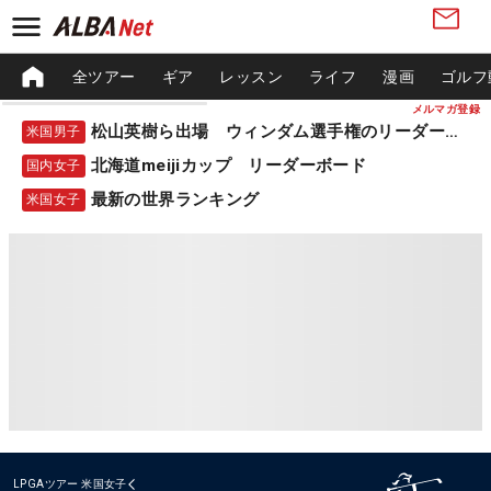
全ツアー
ギア
レッスン
ライフ
漫画
ゴルフ
メルマガ登録
松山英樹ら出場 ウィンダム選手権のリーダーボード
米国男子
北海道meijiカップ リーダーボード
国内女子
最新の世界ランキング
米国女子
LPGAツアー
米国女子