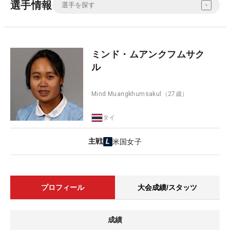
選手情報
ミンド・ムアンクフムサク
ル
Mind Muangkhumsakul
（27歳）
タイ
主戦
米国女子
プロフィール
大会成績/スタッツ
成績