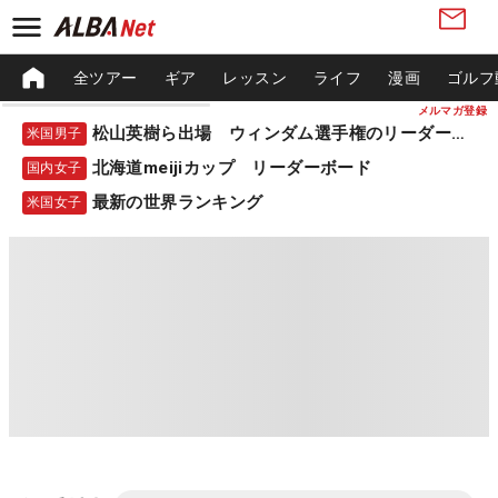
全ツアー
ギア
レッスン
ライフ
漫画
ゴルフ
メルマガ登録
松山英樹ら出場 ウィンダム選手権のリーダーボード
米国男子
北海道meijiカップ リーダーボード
国内女子
最新の世界ランキング
米国女子