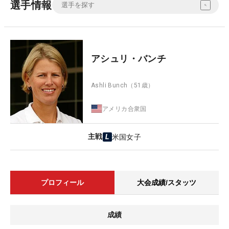
選手情報
アシュリ・バンチ
Ashli Bunch
（51歳）
アメリカ合衆国
主戦
米国女子
プロフィール
大会成績/スタッツ
成績