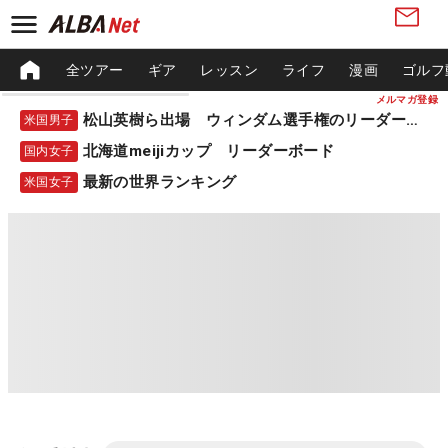
全ツアー
ギア
レッスン
ライフ
漫画
ゴルフ
メルマガ登録
松山英樹ら出場 ウィンダム選手権のリーダーボード
米国男子
北海道meijiカップ リーダーボード
国内女子
最新の世界ランキング
米国女子