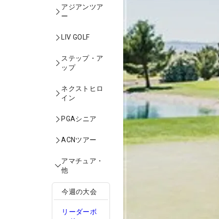
アジアンツア
ー
LIV GOLF
ステップ・ア
ップ
ネクストヒロ
イン
PGAシニア
ACNツアー
アマチュア・
他
今週の大会
リーダーボ