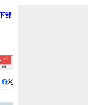
下部
コメン
ト
0
件