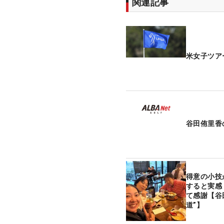
関連記事
米女子ツア
谷田侑里香
得意の小技
すると実感
て感謝【谷
道”】