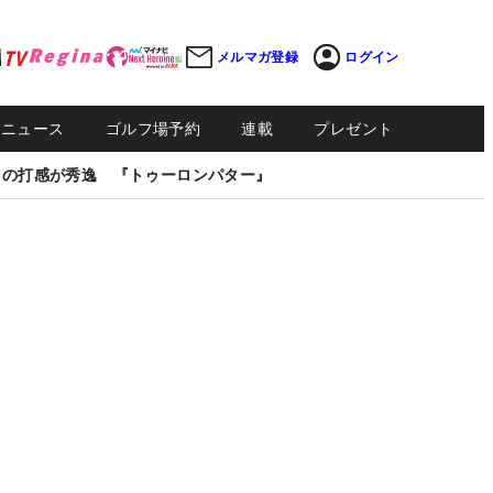
メルマガ登録
ログイン
Sニュース
ゴルフ場予約
連載
プレゼント
しの打感が秀逸 『トゥーロンパター』