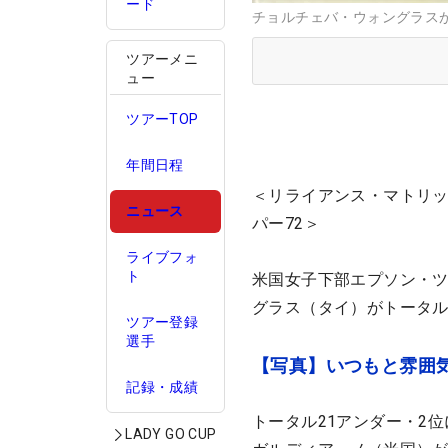
ード
チョルチェバ・ウォングラス
ツアーメニ
ュー
ツアーTOP
年間日程
＜リライアンス・マトリックス
ニュース
パー72＞
ライブフォ
ト
米国女子下部エプソン・ツ
グラス（タイ）がトータル
ツアー登録
選手
【写真】いつもと雰囲
記録・成績
トータル21アンダー・2
LADY GO CUP