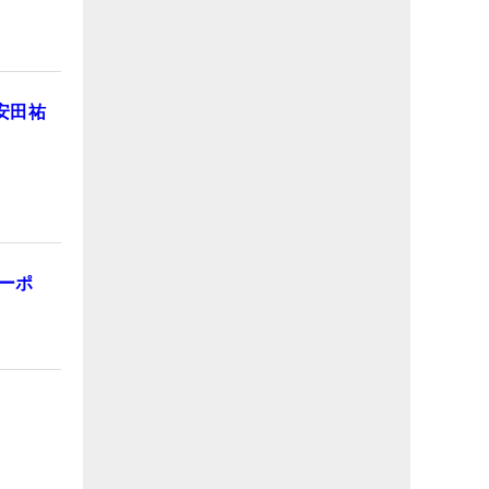
安田祐
クーポ