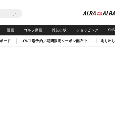
漫画
ゴルフ動画
雑誌出版
ショッピング
SN
ボード
ゴルフ場予約／期間限定クーポン配布中！
削り出