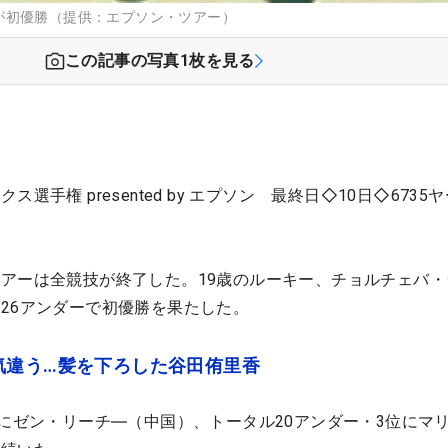
が初優勝（提供：エプソン・ツアー）
この記事の写真
1
枚を見る
選手権 presented by エプソン 最終日◇10日◇6735
アーは全競技が終了した。19歳のルーキー、チョルチェバ・
26アンダーで初優勝を果たした。
気違う…髪を下ろした谷田侑里香
位にゼン・リーチ―（中国）、トータル20アンダー・3位にマ