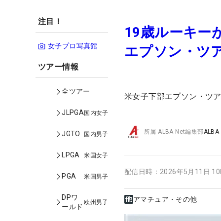
注目！
19歳ルーキー
女子プロ写真館
エプソン・ツ
ツアー情報
全ツアー
米女子下部エプソン・ツ
JLPGA
国内女子
所属
ALBA Net編集部
ALBA
JGTO
国内男子
LPGA
米国女子
配信日時：
2026年5月11日 1
PGA
米国男子
DPワ
アマチュア・その他
欧州男子
ールド