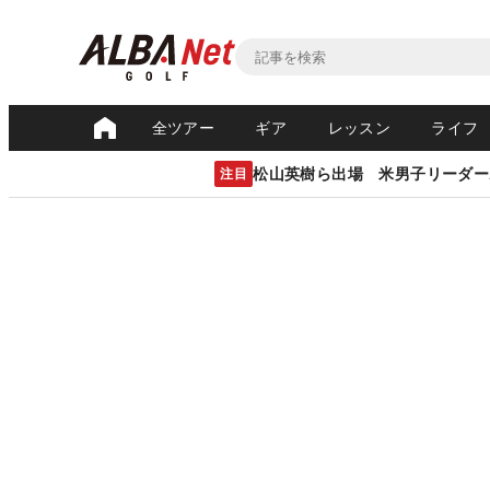
全ツアー
ギア
レッスン
ライフ
松山英樹ら出場 米男子リーダー
注目