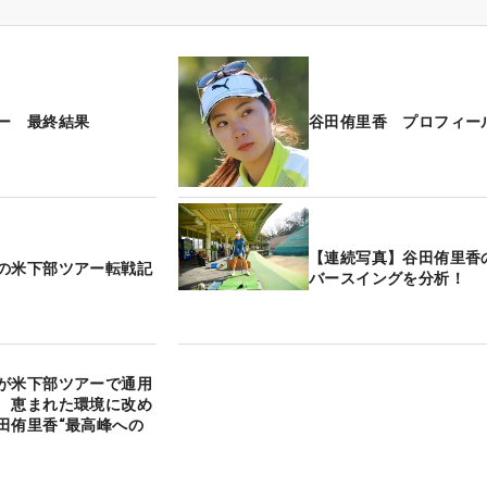
ー 最終結果
谷田侑里香 プロフィー
【連続写真】谷田侑里香
の米下部ツアー転戦記
バースイングを分析！
が米下部ツアーで通用
 恵まれた環境に改め
田侑里香“最高峰への