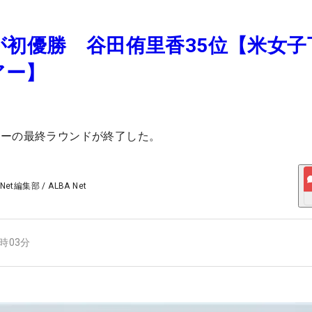
が初優勝 谷田侑里香35位【米女子
アー】
アーの最終ラウンドが終了した。
 Net編集部
/
ALBA Net
0時03分