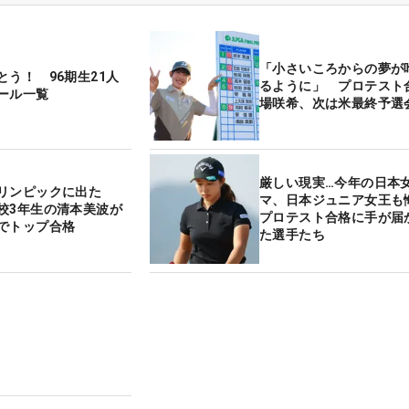
「小さいころからの夢が
とう！ 96期生21人
るように」 プロテスト
ール一覧
場咲希、次は米最終予選
厳しい現実…今年の日本
リンピックに出た
マ、日本ジュニア女王
校3年生の清本美波が
プロテスト合格に手が届
でトップ合格
た選手たち