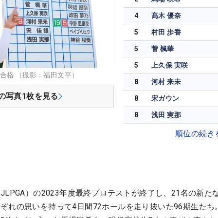
4
髙木 優奈
5
村田 歩香
5
菅 楓華
5
上久保 実咲
合格 （撮影：福田文平）
8
河村 来未
の写真
1
枚を見る
8
宋ガウン
8
浅田 実那
順位の続き
LPGA）の2023年度最終プロテストが終了し、21名の新た
ぞれの思いを持って4日間72ホールを走り抜いた96期生たち