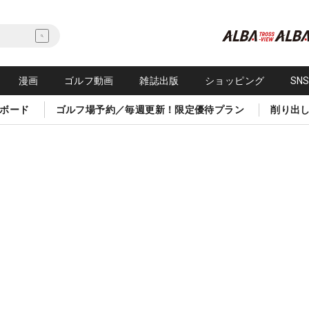
漫画
ゴルフ動画
雑誌出版
ショッピング
SN
ボード
ゴルフ場予約／毎週更新！限定優待プラン
削り出