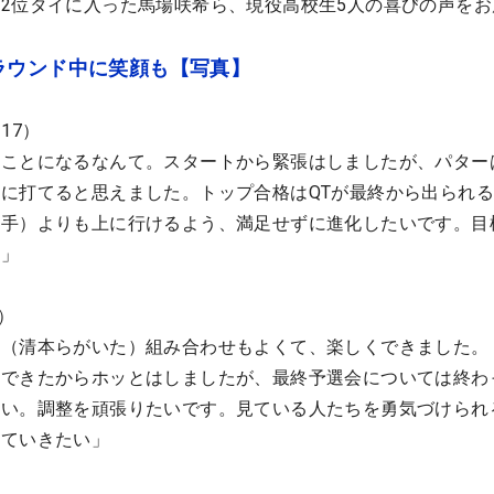
2位タイに入った馬場咲希ら、現役高校生5人の喜びの声をお
ラウンド中に笑顔も【写真】
17）
なことになるなんて。スタートから緊張はしましたが、パター
に打てると思えました。トップ合格はQTが最終から出られ
選手）よりも上に行けるよう、満足せずに進化したいです。目
！」
）
。（清本らがいた）組み合わせもよくて、楽しくできました。
格できたからホッとはしましたが、最終予選会については終わ
ない。調整を頑張りたいです。見ている人たちを勇気づけられ
していきたい」