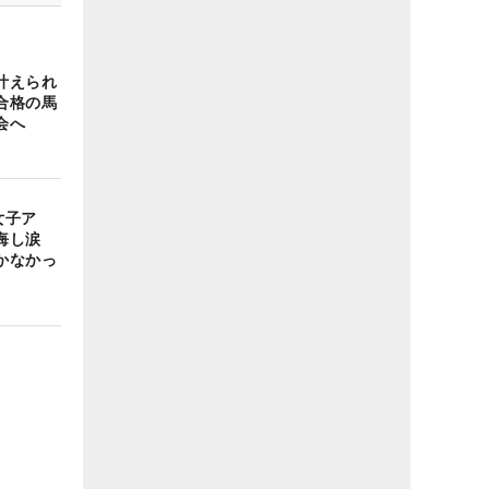
叶えられ
合格の馬
会へ
女子ア
も悔し涙
かなかっ