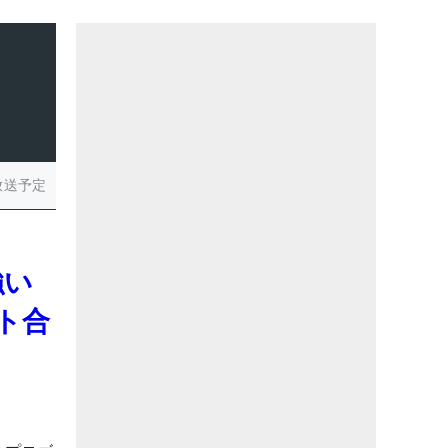
放送予定
強い
ト合