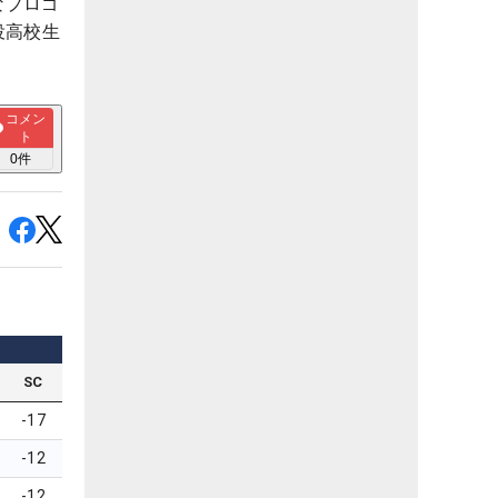
なプロゴ
役高校生
コメン
ト
0
件
SC
-17
-12
-12