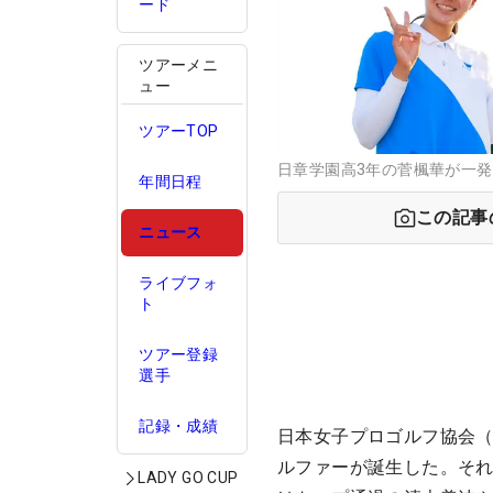
ード
ツアーメニ
ュー
ツアーTOP
日章学園高3年の菅楓華が一発
年間日程
この記事
ニュース
ライブフォ
ト
ツアー登録
選手
記録・成績
日本女子プロゴルフ協会（J
ルファーが誕生した。それ
LADY GO CUP