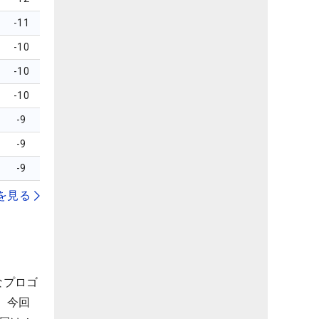
-11
-10
-10
-10
-9
-9
-9
を見る
なプロゴ
。今回