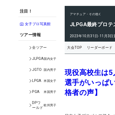
注目！
アマチュア・その他
JLPGA最終プロテ
女子プロ写真館
ツアー情報
2023年10月31日-11月3日
大会TOP
リーダーボード
全ツアー
JLPGA
国内女子
JGTO
国内男子
現役高校生は
選手がいっぱ
LPGA
米国女子
格者の声】
PGA
米国男子
DPワ
欧州男子
ールド