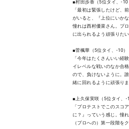
■村田歩香（5位タイ、-10
「最初は緊張したけど、前
がいると、『上位にいか
憧れは西村優菜さん。プロ
に出られるよう頑張りた
■菅楓華（5位タイ、-10）
「今年はたくさんいい経
イレベルな戦いのなか合
ので、負けないように。
緒に回れるように頑張り
■上久保実咲（5位タイ、-
「プロテストでこのスコ
に？』っていう感じ。憧
（プロへの）第一段階を