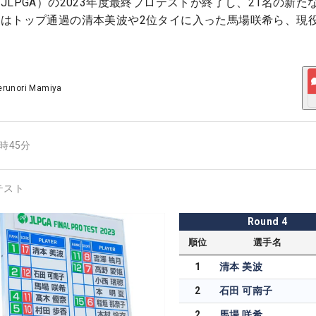
LPGA）の2023年度最終プロテストが終了し、21名の新た
はトップ通過の清本美波や2位タイに入った馬場咲希ら、現
erunori Mamiya
9時45分
テスト
Round
4
順位
選手名
1
清本 美波
2
石田 可南子
2
馬場 咲希