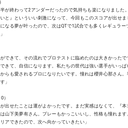
）
半が終わって2アンダーだったので気持ちも楽になりました
ないと』といういい刺激になって、今回もこのスコアが出せま
になる夢が叶ったので、次はQTで1試合でも多くレギュラー
い」
験ができて、その流れでプロテストに臨めたのは大きかったで
格できて、自信になります。私たちの世代は強い選手がいっぱ
誰からも愛されるプロになりたいです。憧れは櫻井心那さん。
ます」
10）
アが出せたことは運がよかったです。まだ実感はなくて、『本
れは山下美夢有さん。プレーもかっこいいし、性格も憧れます
クリアできたので、次へ向かっていきたい」