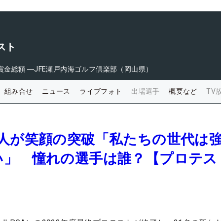
スト
賞金総額
―
JFE瀬戸内海ゴルフ倶楽部（岡山県）
組み合せ
ニュース
ライブフォト
出場選手
概要など
TV
5人が笑顔の突破「私たちの世代は
い」 憧れの選手は誰？【プロテス