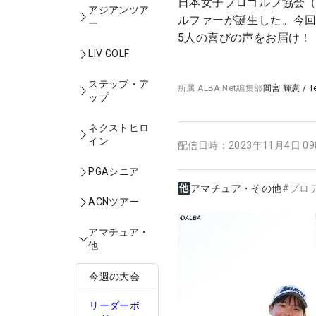
日本女子プロゴルフ協会（J
アジアンツア
ルファーが誕生した。今回
ー
5人の喜びの声をお届け！
LIV GOLF
ステップ・ア
所属
ALBA Net編集部
間宮 輝憲
/
T
ップ
ネクストヒロ
イン
配信日時：
2023年11月4日 0
PGAシニア
アマチュア・その他
#
プロ
ACNツアー
アマチュア・
他
今週の大会
リーダーボ