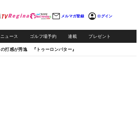
メルマガ登録
ログイン
Sニュース
ゴルフ場予約
連載
プレゼント
しの打感が秀逸 『トゥーロンパター』