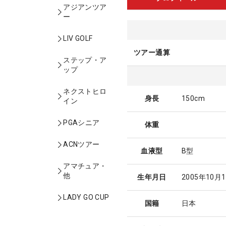
アジアンツア
ー
LIV GOLF
ツアー通算
ステップ・ア
ップ
ネクストヒロ
身長
150cm
イン
PGAシニア
体重
ACNツアー
血液型
B型
アマチュア・
他
生年月日
2005年10月
LADY GO CUP
国籍
日本