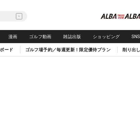
漫画
ゴルフ動画
雑誌出版
ショッピング
SN
ボード
ゴルフ場予約／毎週更新！限定優待プラン
削り出