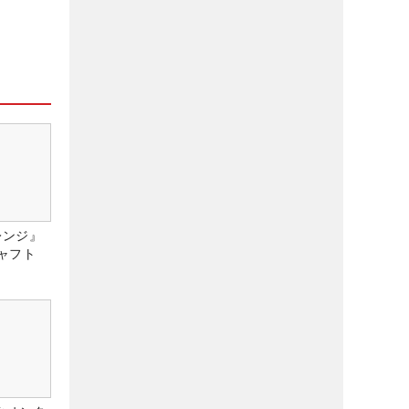
レンジ』
ャフト