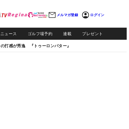
メルマガ登録
ログイン
Sニュース
ゴルフ場予約
連載
プレゼント
しの打感が秀逸 『トゥーロンパター』