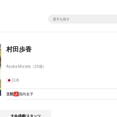
村田歩香
Ayuka Murata
（20歳）
日本
主戦
国内女子
大会成績/スタッツ