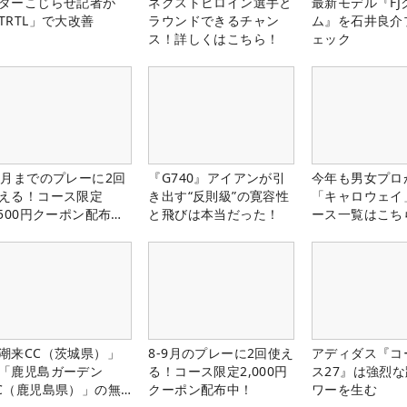
ターこじらせ記者が
ネクストヒロイン選手と
最新モデル『FJ
TRTL」で大改善
ラウンドできるチャン
ム』を石井良介
ス！詳しくはこちら！
ェック
1月までのプレーに2回
『G740』アイアンが引
今年も男女プロ
える！コース限定
き出す“反則級”の寛容性
「キャロウェイ
,500円クーポン配布
と飛びは本当だった！
ース一覧はこち
！
潮来CC（茨城県）」
8-9月のプレーに2回使え
アディダス『コ
「鹿児島ガーデン
る！コース限定2,000円
ス27』は強烈
C（鹿児島県）」の無
クーポン配布中！
ワーを生む