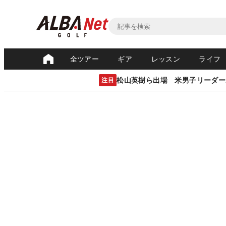
全ツアー
ギア
レッスン
ライフ
松山英樹ら出場 米男子リーダー
注目