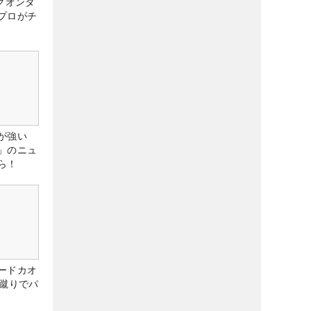
クオンタ
プロがチ
が強い
」のニュ
ら！
ードカオ
な蹴りでパ