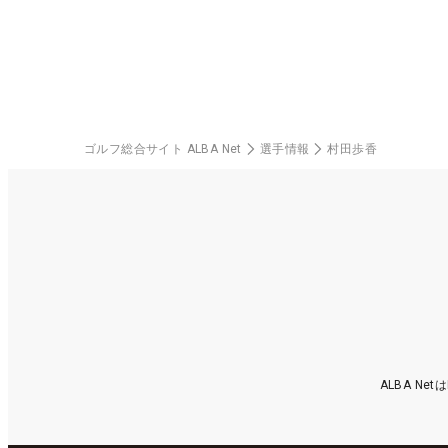
料
ゴルフ総合サイト ALBA Net
選手情報
村田歩香
ALBA N