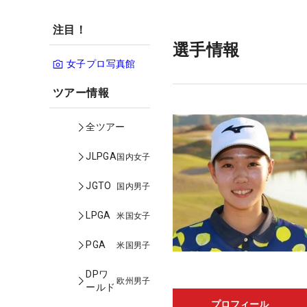
注目！
選手情報
女子プロ写真館
ツアー情報
全ツアー
JLPGA
国内女子
JGTO
国内男子
LPGA
米国女子
PGA
米国男子
DPワ
欧州男子
ールド
プロフィール