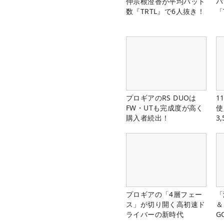
仲宗根澄香が平均パット
パ
数『TRTL』で6人抜き！
「
プロギアのRS DUOは
1
FW・UTも完成度が高く
使
購入者続出！
3
中
プロギアの「4層フェー
「
ス」が切り開く高初速ド
＆
ライバーの新時代
G