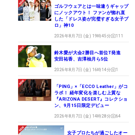
ゴルフウェアとは一味違うギャップ
にノックアウト！ ファンが惚れ直
した「ドレス姿が完璧すぎる女子プ
ロ」神10
2026年8月7日 (金) 19時45分
111
鈴木愛が大会2勝目へ首位T発進
安田祐香、吉澤柚月ら5位
2026年8月7日 (金) 16時14分
1
「PING」×「ECCO Leather」がコ
ラボ！ 経年変化を楽しむ上質な
『ARIZONA DESERT』コレクショ
ン、9月15日限定デビュー
2026年8月7日 (金) 14時28分
64
女子プロたちが過ごしたオー