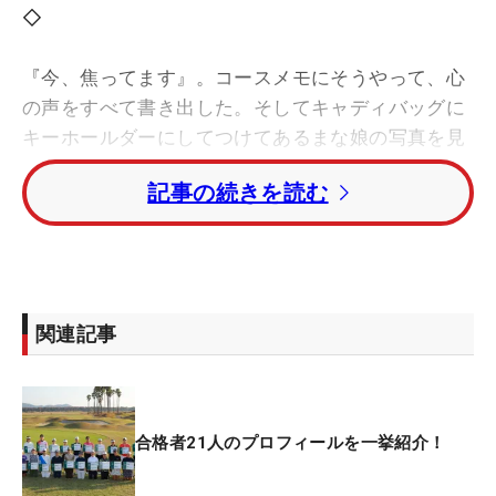
◇
『今、焦ってます』。コースメモにそうやって、心
の声をすべて書き出した。そしてキャディバッグに
キーホールダーにしてつけてあるまな娘の写真を見
ながら、「娘が待っていてくれることも励みにし
記事の続きを読む
て、頑張りました」と、フッとひとつ息を吐く。こ
れが22歳・神谷和奏（わかな）の合格まで残り数ホ
ールの様子だ。
19歳で結婚・出産を経験。2歳の咲凛（えみり）ち
関連記事
ゃんを育てながら、プロテスト合格を目指してき
た。「ゴルフは二の次で、娘のことを一番に考え
て」。母親の本能にさからうことなく、練習時間を
減らしながら、ここまでたどり着いた。最近は娘を
合格者21人のプロフィールを一挙紹介！
保育園に預けられるようになったため、平日は3時