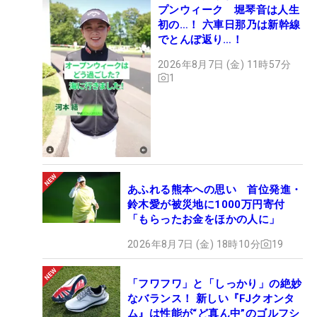
プンウィーク 堀琴音は人生
初の…！ 六車日那乃は新幹線
でとんぼ返り…！
2026年8月7日 (金) 11時57分
1
あふれる熊本への思い 首位発進・
鈴木愛が被災地に1000万円寄付
「もらったお金をほかの人に」
2026年8月7日 (金) 18時10分
19
「フワフワ」と「しっかり」の絶妙
なバランス！ 新しい『FJクオンタ
ム』は性能が“ど真ん中”のゴルフシ