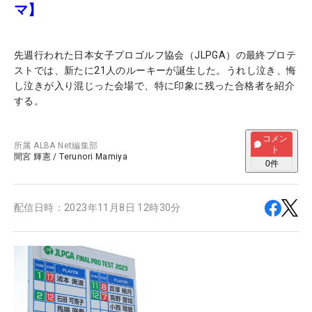
マ】
先週行われた日本女子プロゴルフ協会（JLPGA）の最終プロテ
ストでは、新たに21人のルーキーが誕生した。うれし泣き、悔
し泣きが入り混じった会場で、特に印象に残った合格者を紹介
する。
コメン
所属
ALBA Net編集部
ト
間宮 輝憲
/
Terunori Mamiya
0
件
配信日時：
2023年11月8日 12時30分