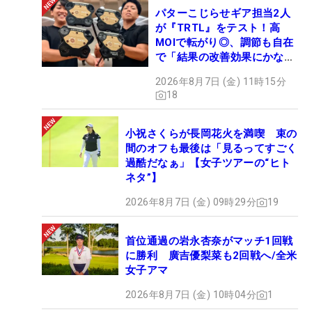
パターこじらせギア担当2人
が『TRTL』をテスト！高
MOIで転がり◎、調節も自在
で「結果の改善効果にかなり
の意外性」
2026年8月7日 (金) 11時15分
18
小祝さくらが長岡花火を満喫 束の
間のオフも最後は「見るってすごく
過酷だなぁ」【女子ツアーの“ヒト
ネタ”】
2026年8月7日 (金) 09時29分
19
首位通過の岩永杏奈がマッチ1回戦
に勝利 廣吉優梨菜も2回戦へ/全米
女子アマ
2026年8月7日 (金) 10時04分
1