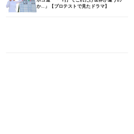
ボコ道 「“1打”でこれだけ世界が違うの
さらに15番は1メートルにつけたもののパー。気持
か…」【プロテストで見たドラマ】
ちが折れても不思議ではない状況だが、母はやはり
強い。「最終ホールはたぶん緊張してうまく打てな
いから、次で獲るしかない」。勝負所に設定した16
番パー3で、6メートルのバーディパットをねじ込ん
だ。百戦錬磨のプロといえど簡単に入る距離ではな
い。もしここを外していれば1打及ばずに不合格だ
ったことを考えると、まさに“値千金のクラッチパッ
ト”だった。この劇的な合格に、ラウンド後の取材
中、涙を抑えることはできなかった。
1988年ツアー制度施行後では初となる“ママさんル
ーキー”が誕生した。空もすっかり赤くなり始めた
頃、コース近くに滞在していた夫が連れてきた咲凛
ちゃんを抱きかかえると、合格ボードの前で1枚の
写真におさまることもできた。「今ママさんゴルフ
ァーが増えてきているので、その仲間に入れるよう