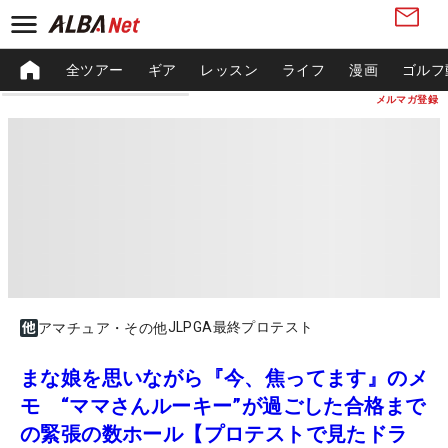
全ツアー
ギア
レッスン
ライフ
漫画
ゴルフ
メルマガ登録
JLPGA最終プロテスト
アマチュア・その他
まな娘を思いながら『今、焦ってます』のメ
モ “ママさんルーキー”が過ごした合格まで
の緊張の数ホール【プロテストで見たドラ