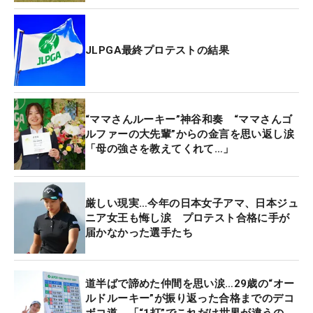
間ほどボールを打つ時間が確保できているが、ラウ
ンドとなると「試合の時だけ」。土日は「（練習時
間が）ゼロの時もあります」というなか、ゴルフコ
JLPGA最終プロテストの結果
ーチでもある夫の幸宏（ゆきひろ）さんとともに、
効率のいい練習を模索してきた。
15位タイと合格圏内で3日目を終えたが、これまで4
“ママさんルーキー”神谷和奏 “ママさんゴ
度跳ね返されてきたプロテストの壁は、そう簡単に
ルファーの大先輩”からの金言を思い返し涙
「母の強さを教えてくれて…」
は乗り越えられない。特に終盤は重圧のなかでのプ
レーを強いられた。前半こそ2つ伸ばし“安全圏”にも
近づいたが、最後のバックナインになると、体、そ
厳しい現実…今年の日本女子アマ、日本ジュ
して心が言う事を聞かない。11番でボギーを叩く
ニア女王も悔し涙 プロテスト合格に手が
と、14番パー3では4パットのダブルボギーが来てし
届かなかった選手たち
まう。あとがない状況に追い込まれ「初めて焦りの
気持ちが出てきました」。こうして冒頭のようにメ
モに不安を書き出した。
道半ばで諦めた仲間を思い涙…29歳の“オー
ルドルーキー”が振り返った合格までのデコ