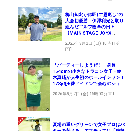
梅山知宏が師匠に“恩返し”の
大会初優勝 伊澤利光と取り
組んだゴルフ改革の日々
【MAIN STAGE JOYX
OPEN】
2026年8月2日 (日) 10時11分
1
「パーティーしようぜ！」身長
154cmの小さなドラコン女子・鈴
木真緒が人生初のホールインワン！
173yを5番アイアンで会心のショッ
ト
2026年8月7日 (金) 16時00分
1
夏場の重いグリーンで女子プロはパ
ターを替える アマチュアは「腹筋