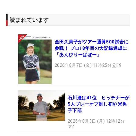
に頑張りたいです。家族を持ってゴルフをすること
で、誰かに勇気を与えられるような選手になりた
読まれています
い」。ここから目指す選手像も、他の選手とはやは
り少し異なる。
金田久美子がツアー通算500試合に
「4日間さびしそうにしていたので、まずは『あり
参戦！ プロ18年目の大記録達成に
「あんびりーばぼー」
がとう』といって、あとはいっぱい遊びたいで
す！」。大一番を終えると、すぐにその表情はママ
2026年8月7日 (金) 11時25分
19
のそれに戻る。翌日に行われた入会式では、トップ
合格の清本美波と、2位で通過した馬場咲希、そし
て神谷の3人がテレビインタビューの対象になるな
ど、この4日間で一気に注目度も増した。家族に支
石川遼は41位 ヒッチナーが
5人プレーオフ制し初V/米男
えられながら、これからツアーでの生活が始まる。
子下部
神谷和奏（かみや・わかな） 2001年10月1日生ま
2026年8月3日 (月) 12時12分
1
れ、千葉県富里市出身。165センチ ■ゴルフ歴/3