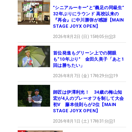
歳〜 ■得意クラブ/特になし ■1W平均飛距離/240ヤ
”シニアルーキー”と“義足の同級生”
ード ■スポーツ歴/テニス ■プロテスト受験回数/5回
32年ぶりにラウンド 高校以来の
『再会』に中川勝弥が感謝【MAIN
STAGE JOYX OPEN】
2026年8月2日 (日) 15時05分
3
首位発進もグリーン上での開眼
も“10年ぶり” 金田久美子「あと1
回は勝ちたい」
2026年8月7日 (金) 17時29分
19
師匠は伊澤利光！ 34歳の梅山知
宏が4人のプレーオフを制して大会
初V 藤本佳則らが2位【MAIN
STAGE JOYX OPEN】
2026年8月1日 (土) 17時31分
1