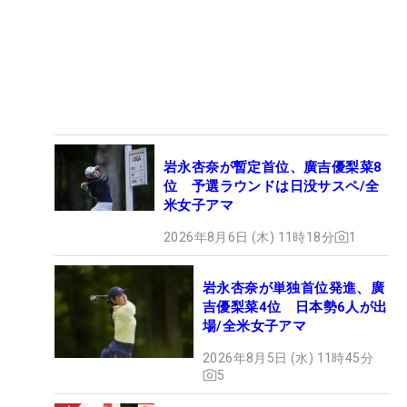
岩永杏奈が暫定首位、廣吉優梨菜8
位 予選ラウンドは日没サスペ/全
米女子アマ
2026年8月6日 (木) 11時18分
1
岩永杏奈が単独首位発進、廣
吉優梨菜4位 日本勢6人が出
場/全米女子アマ
2026年8月5日 (水) 11時45分
5