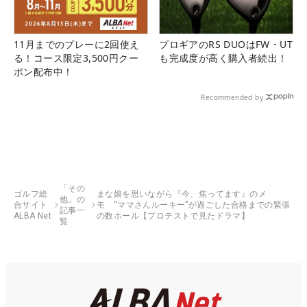
11月までのプレーに2回使え
プロギアのRS DUOはFW・UT
る！コース限定3,500円クー
も完成度が高く購入者続出！
ポン配布中！
Recommended by
「その
ゴルフ総
まな娘を思いながら『今、焦ってます』のメ
他」の
合サイト
モ “ママさんルーキー”が過ごした合格までの緊張
記事一
ALBA Net
の数ホール【プロテストで見たドラマ】
覧