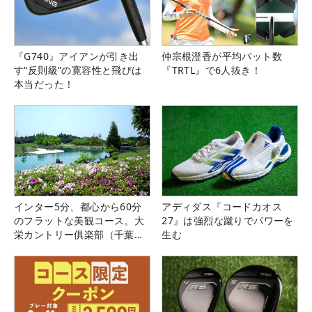
『G740』アイアンが引き出
仲宗根澄香が平均パット数
す“反則級”の寛容性と飛びは
『TRTL』で6人抜き！
本当だった！
インター5分、都心から60分
アディダス『コードカオス
のフラットな美観コース。大
27』は強烈な蹴りでパワーを
栄カントリー俱楽部（千葉
生む
県）