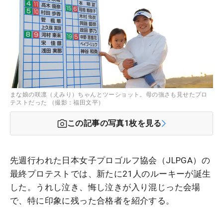
まな娘の咲凛（えみり）ちゃんとツーショット。母の強さも見せたプロ
テストだった （撮影：福田文平）
この記事の写真
1
枚を見る
先週行われた日本女子プロゴルフ協会（JLPGA）の
最終プロテストでは、新たに21人のルーキーが誕生
した。うれし泣き、悔し泣きが入り混じった会場
で、特に印象に残った合格者を紹介する。