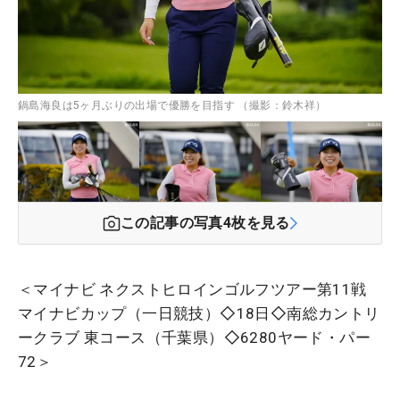
鍋島海良は5ヶ月ぶりの出場で優勝を目指す （撮影：鈴木祥）
この記事の写真
4
枚を見る
＜マイナビ ネクストヒロインゴルフツアー第11戦
マイナビカップ（一日競技）◇18日◇南総カントリ
ークラブ 東コース（千葉県）◇6280ヤード・パー
72＞