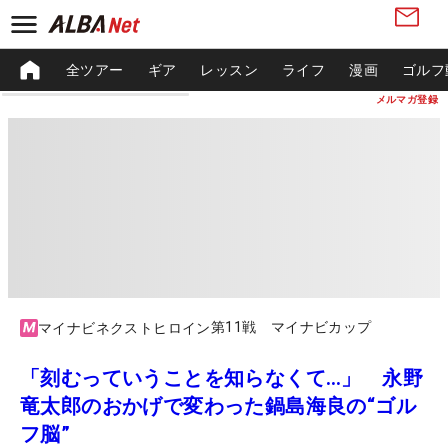
全ツアー
ギア
レッスン
ライフ
漫画
ゴルフ
メルマガ登録
第11戦 マイナビカップ
マイナビネクストヒロイン
「刻むっていうことを知らなくて…」 永野
竜太郎のおかげで変わった鍋島海良の“ゴル
フ脳”