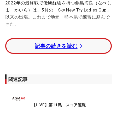
2022年の最終戦で優勝経験を持つ鍋島海良（なべし
ま・かいら）は、5月の「Sky New Try Ladies Cup」
以来の出場。これまで地元・熊本県で練習に励んで
きた。
「自分から出たいと言って、成績が残せなかったら
記事の続きを読む
嫌なんです」と5カ月ぶりの出場になったのには理
由があった。成績やファン投票、推薦で出場権を得
ることができるマイナビネクストヒロインゴルフツ
アーだが、「いい成績を出したいけど、そのときに
出せるとは限らないから難しい」と消極的になって
関連記事
いた時期も。だがJLPGA最終プロテストを今月末に
控えることもあり、「すごくありがたい」と出場を
決意した。「優勝目指して頑張りたいです」。しっ
かりと前を向く。
【LIVE】第11戦 スコア速報