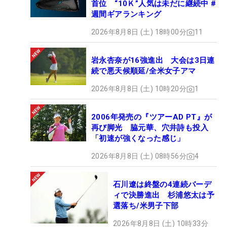
首位 “10Ｋ”人気は未だに継続中 #
週間ギアランキング
2026年8月8日 (土) 18時00分
11
岩永杏奈が16強進出 大会は3日連
続で悪天候順延/全米女子アマ
2026年8月8日 (土) 10時20分
1
2006年発売の『ツアーAD PT』が
再び脚光 脇元華、穴井詩も投入
「初速が強くなった感じ」
2026年8月8日 (土) 08時56分
4
石川遼は終盤の4連続バーデ
ィで決勝進出 杉浦悠太は予
選落ち/米男子下部
2026年8月8日 (土) 10時33分