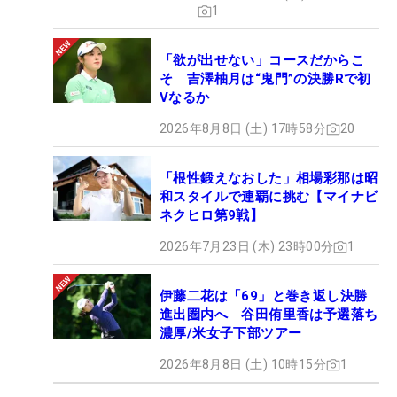
1
「欲が出せない」コースだからこ
そ 吉澤柚月は“鬼門”の決勝Rで初
Vなるか
2026年8月8日 (土) 17時58分
20
「根性鍛えなおした」相場彩那は昭
和スタイルで連覇に挑む【マイナビ
ネクヒロ第9戦】
2026年7月23日 (木) 23時00分
1
伊藤二花は「69」と巻き返し決勝
進出圏内へ 谷田侑里香は予選落ち
濃厚/米女子下部ツアー
2026年8月8日 (土) 10時15分
1