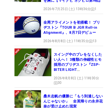
を胸に【マイナビ ネクヒロ第9戦】
2026年7月25日 (土) 13時36分
1
全周アライメントを初搭載！ ブリ
ヂストン『TOUR B JGR Roll-in
Alignment』、8月7日デビュー
2026年8月8日 (土) 11時35分
13
スイング中のブレをなくした
い人へ！ 3種類の伸縮性ヒモ
採用のブリヂストン『ZSP-
BITER LIGHT
MAGICLACE』、8月8日デビ
2026年8月8日 (土) 11時30分
ュー
30
桑木志帆の優勝に「もう到達しない
んじゃないか」 全英帰りの永井花
奈が受け止めた現実