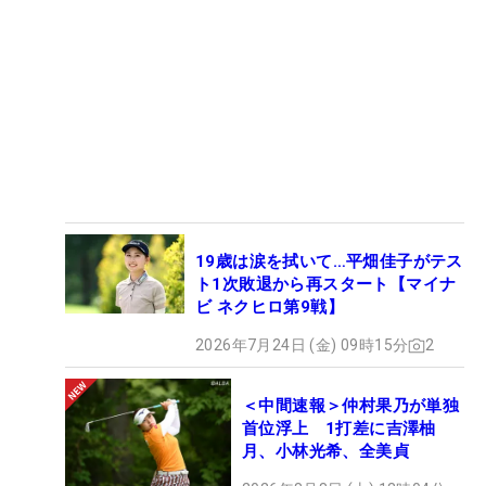
19歳は涙を拭いて…平畑佳子がテス
ト1次敗退から再スタート【マイナ
ビ ネクヒロ第9戦】
2026年7月24日 (金) 09時15分
2
＜中間速報＞仲村果乃が単独
首位浮上 1打差に吉澤柚
月、小林光希、全美貞