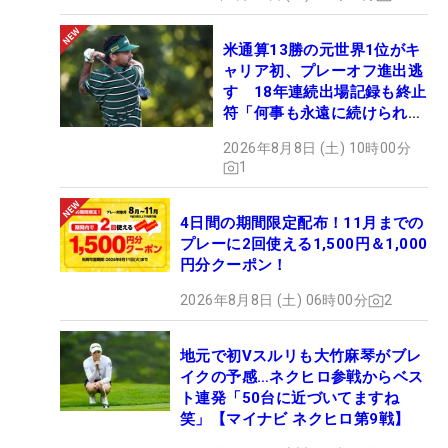
米通算13勝の元世界1位がキ
ャリア初、プレーオフ進出逃
す 18年連続出場記録も終止
符「何事も永遠に続けられな
い」
2026年8月8日 (土) 10時00分
1
4日間の期間限定配布！11月までの
プレーに2回使える1,500円＆1,000
円分クーポン！
2026年8月8日 (土) 06時00分
2
地元で初Vスルリも大竹麻琴がブレ
イクの予感…ネクヒロ参戦からベス
ト連発「50台に近づいてますね
笑」【マイナビ ネクヒロ第9戦】