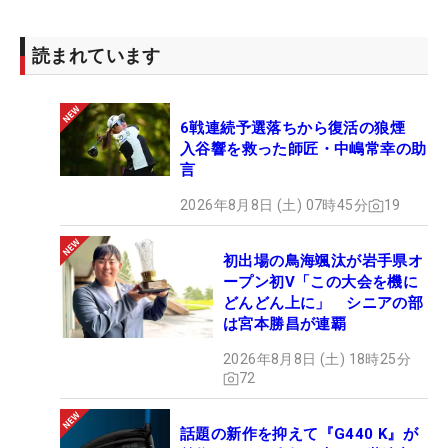
読まれています
6戦連続予選落ちから復活の狼煙
入谷響を救った師匠・中嶋常幸の助
言
2026年8月8日 (土) 07時45分
19
初出場の鳥海颯汰が岩手県オ
ープン初V「この大会を機に
どんどん上に」 シニアの部
は宮本勝昌が連覇
2026年8月8日 (土) 18時25分
72
話題の新作を抑えて『G440 K』が