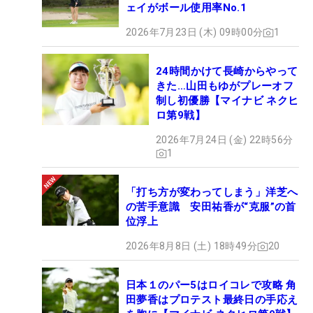
ェイがボール使用率No.1
2026年7月23日 (木) 09時00分
1
24時間かけて長崎からやって
きた…山田もゆがプレーオフ
制し初優勝【マイナビ ネクヒ
ロ第9戦】
2026年7月24日 (金) 22時56分
1
「打ち方が変わってしまう」洋芝へ
の苦手意識 安田祐香が“克服”の首
位浮上
2026年8月8日 (土) 18時49分
20
日本１のパー5はロイコレで攻略 角
田夢香はプロテスト最終日の手応え