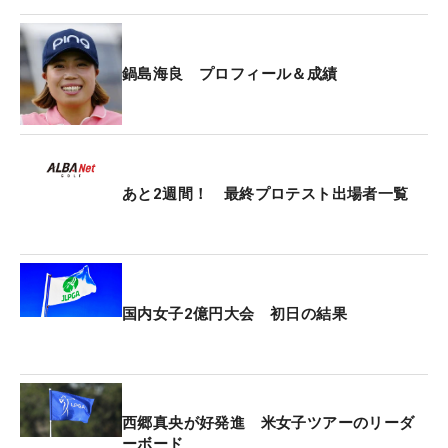
今大会が行われる南総カントリークラブ 東コース
は「距離が短い分、バーディをとりたい。パター勝
負になるかなと思う」。苦手意識はないが、雨が予
鍋島海良 プロフィール＆成績
想される天候に「ピンチがきたらしのぎたい」と意
気込む。
今年のプロテスト第2次予選は、カットライン上の
トータル1アンダーで突破。初めて進んだ昨年の最
あと2週間！ 最終プロテスト出場者一覧
終プロテストでは合格に1打及ばず涙をのんだが、
今年は自身の“ゴルフ脳”と向き合ってきた。「今ま
では刻むっていうことを知らなくて…」。ひたすら
飛ばすプレースタイルだったが、今は「頭を使っ
国内女子2億円大会 初日の結果
て」プレーすることを心がける。
きっかけは、昨年のプロテストへ向けた練習ラウン
ドで男子プロ・永野竜太郎と回ったときのことだっ
西郷真央が好発進 米女子ツアーのリーダ
た。永野が「そこまで打つ必要なくない？」、「こ
ーボード