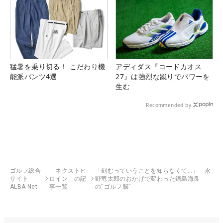
猛暑を乗り切る！ こだわり機
アディダス『コードカオス
能派パンツ4選
27』は強烈な蹴りでパワーを
生む
Recommended by
ゴルフ総合
「ネクストヒ
「刻むっていうことを知らなくて…」 永
サイト
ロイン」の記
野竜太郎のおかげで変わった鍋島海良
ALBA Net
事一覧
の“ゴルフ脳”