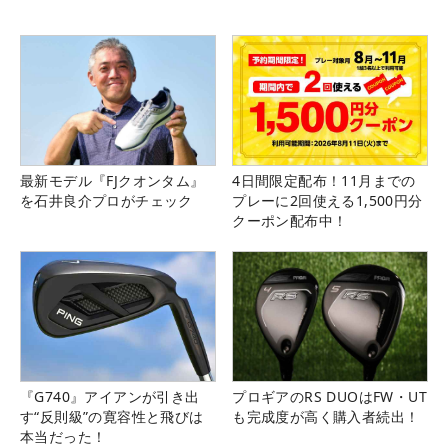
最新モデル『FJクオンタム』
4日間限定配布！11月までの
を石井良介プロがチェック
プレーに2回使える1,500円分
クーポン配布中！
『G740』アイアンが引き出
プロギアのRS DUOはFW・UT
す“反則級”の寛容性と飛びは
も完成度が高く購入者続出！
本当だった！