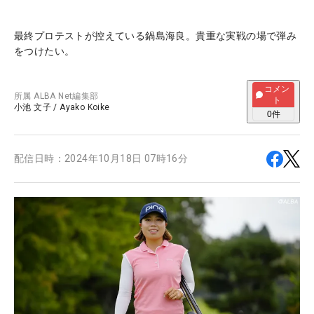
最終プロテストが控えている鍋島海良。貴重な実戦の場で弾み
をつけたい。
コメン
所属
ALBA Net編集部
ト
小池 文子
/
Ayako Koike
0
件
配信日時：
2024年10月18日 07時16分