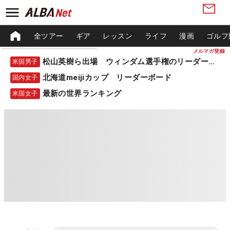
全ツアー
ギア
レッスン
ライフ
漫画
ゴルフ
メルマガ登録
松山英樹ら出場 ウィンダム選手権のリーダーボード
米国男子
北海道meijiカップ リーダーボード
国内女子
最新の世界ランキング
米国女子