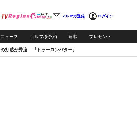
メルマガ登録
ログイン
Sニュース
ゴルフ場予約
連載
プレゼント
しの打感が秀逸 『トゥーロンパター』