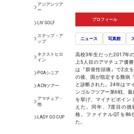
アジアンツア
ー
プロフィール
LIV GOLF
ステップ・ア
ニュース
写真館
ップ
高校3年生だった2017
ネクストヒロ
イン
上5人目のアマチュア優勝
は『群発性頭痛』で2次
PGAシニア
の後、国が指定する難病
と診断された。24年はマ
ACNツアー
ンゴルフツアー第6戦、最
アマチュア・
を挙げ、マイナビポイン
他
えた。同年、7度目の挑
格。ファイナルQTを8
LADY GO CUP
た。