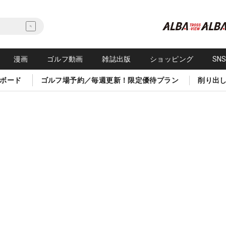
漫画
ゴルフ動画
雑誌出版
ショッピング
SN
ボード
ゴルフ場予約／毎週更新！限定優待プラン
削り出