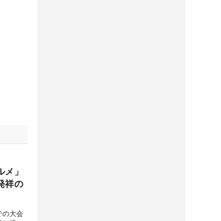
ルメ」
発祥の
での大会