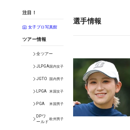
注目！
選手情報
女子プロ写真館
ツアー情報
全ツアー
JLPGA
国内女子
JGTO
国内男子
LPGA
米国女子
PGA
米国男子
DPワ
欧州男子
ールド