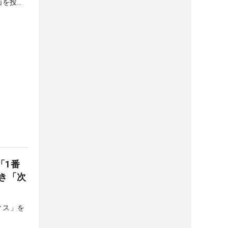
画を投稿
「1番
き「次
ィス」を