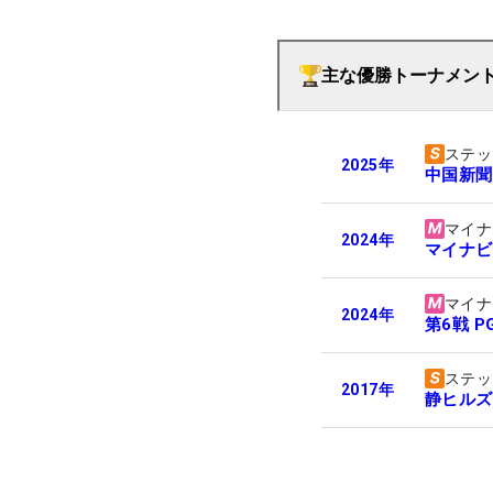
主な優勝トーナメン
ステッ
2025
年
中国新聞
マイナ
2024
年
マイナビ
マイナ
2024
年
第6戦 P
ステッ
2017
年
静ヒルズ