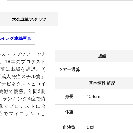
大会成績/スタッツ
スイング連続写真
年のステップツアーで史
成績
。18年のプロテスト
を前に出場を辞退。そ
ツアー通算
『成人発症スチル病』
基本情報 経歴
イナビネクストヒロイ
終戦で優勝。年間2勝
身長
154cm
トランキング4位で終
戦でプロテストに合
体重
6位でフィニッシュし
血液型
O型