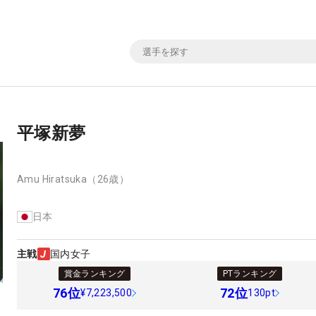
平塚新夢
Amu Hiratsuka
（26歳）
日本
主戦
国内女子
賞金ランキング
PTランキング
76
位
72
位
¥7,223,500
130pt