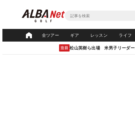
全ツアー
ギア
レッスン
ライフ
松山英樹ら出場 米男子リーダー
注目