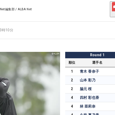
 Net編集部
/
ALBA Net
13時10分
Round
1
順位
選手名
1
青木 香奈子
2
山本 彩乃
2
脇元 桜
4
四村 彩也香
4
林 亜莉奈