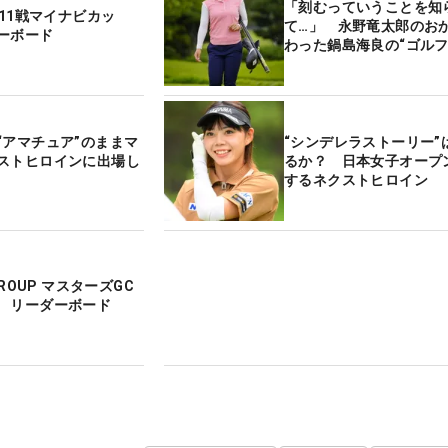
「刻むっていうことを知
第11戦マイナビカッ
て…」 永野竜太郎のお
ーボード
わった鍋島海良の“ゴル
“アマチュア”のままマ
“シンデレラストーリー”
ストヒロインに出場し
るか？ 日本女子オープ
するネクストヒロイン
GROUP マスターズGC
 リーダーボード