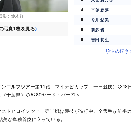
4
久世 夏乃香
4
平塚 新夢
撮影：鈴木祥）
8
今井 鮎美
の写真
1
枚を見る
8
前多 愛
8
吉田 莉生
順位の続き
インゴルフツアー第11戦 マイナビカップ（一日競技）◇18
（千葉県）◇6280ヤード・パー72＞
クストヒロインツアー第11戦は競技が進行中。全選手が前半
鮎美
が単独首位に立っている。