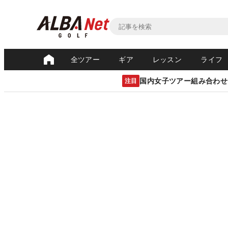
全ツアー
ギア
レッスン
ライフ
国内女子ツアー組み合わせ
注目