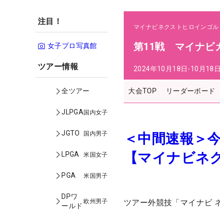
注目！
マイナビネクストヒロインゴル
第11戦 マイナビ
女子プロ写真館
ツアー情報
2024年10月18日-10月18
大会TOP
リーダーボード
全ツアー
JLPGA
国内女子
JGTO
国内男子
＜中間速報＞今
【マイナビネ
LPGA
米国女子
PGA
米国男子
DPワ
欧州男子
ツアー外競技「マイナビ 
ールド