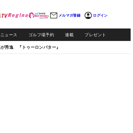
メルマガ登録
ログイン
Sニュース
ゴルフ場予約
連載
プレゼント
感が秀逸 『トゥーロンパター』