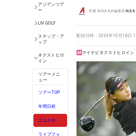
アジアンツア
ー
所属
ALBA Net編集部
ALBA
LIV GOLF
配信日時：
2024年10月18日 
ステップ・ア
ップ
マイナビネクストヒロイン
ネクストヒロ
イン
ツアーメニ
ュー
ツアーTOP
年間日程
ニュース
ライブフォ