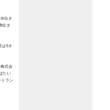
の6位タ
8位タ
世は5オ
、株式会
ばたい
ントラン