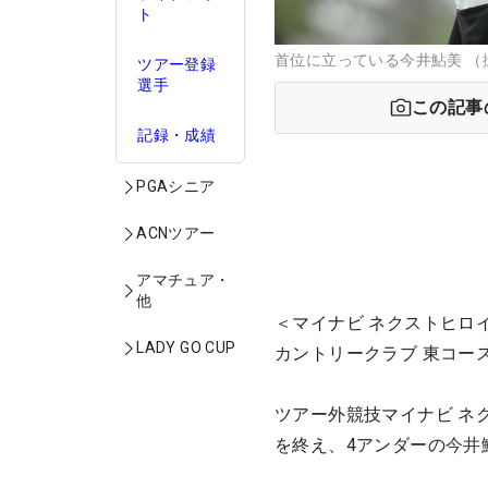
ト
首位に立っている今井鮎美 （
ツアー登録
選手
この記事
記録・成績
PGAシニア
ACNツアー
アマチュア・
他
＜マイナビ ネクストヒロ
LADY GO CUP
カントリークラブ 東コース
ツアー外競技マイナビ ネ
を終え、4アンダーの
今井