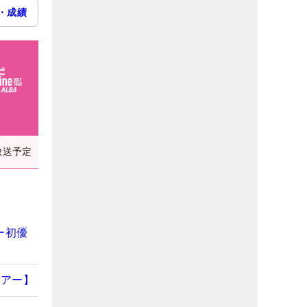
・成績
放送予定
ー初優
ツアー】