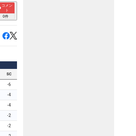
コメン
ト
0
件
SC
-6
-4
-4
-2
-2