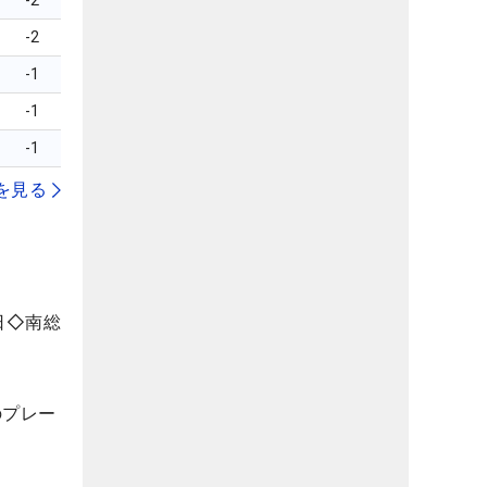
-2
-2
-1
-1
-1
を見る
日◇南総
のプレー