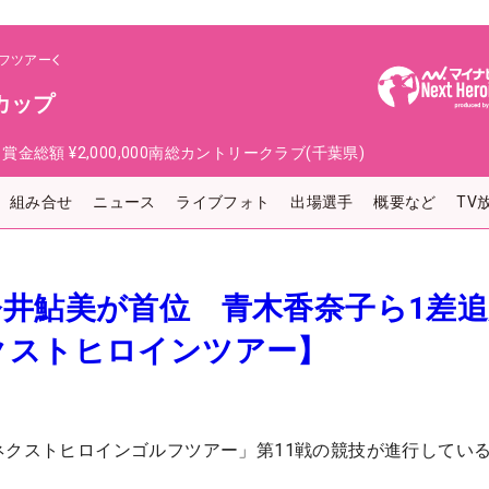
フツアー
カップ
日
賞金総額
¥2,000,000
南総カントリークラブ(千葉県)
組み合せ
ニュース
ライブフォト
出場選手
概要など
TV
井鮎美が首位 青木香奈子ら1差追
クストヒロインツアー】
ネクストヒロインゴルフツアー」第11戦の競技が進行してい