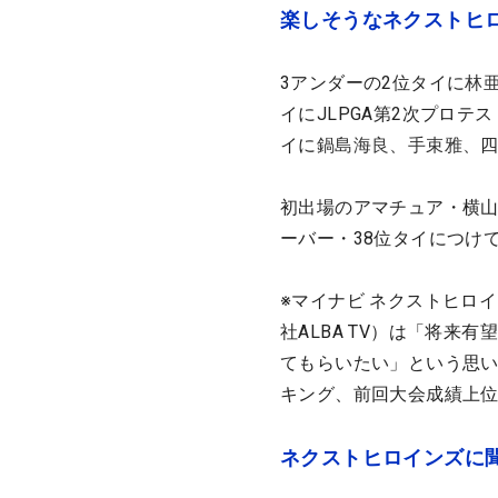
楽しそうなネクストヒ
3アンダーの2位タイに
林
イにJLPGA第2次プロ
イに
鍋島海良、手束雅、
初出場のアマチュア・横山
ーバー・38位タイにつけ
※マイナビ ネクストヒロ
社ALBA TV）は「将
てもらいたい」という思い
キング、前回大会成績上
ネクストヒロインズに