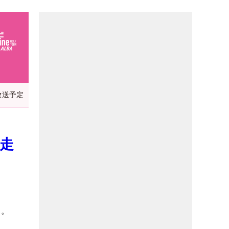
放送予定
走
る。