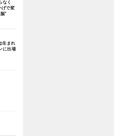
らなく
かげで変
フ脳”
は生まれ
ンに出場