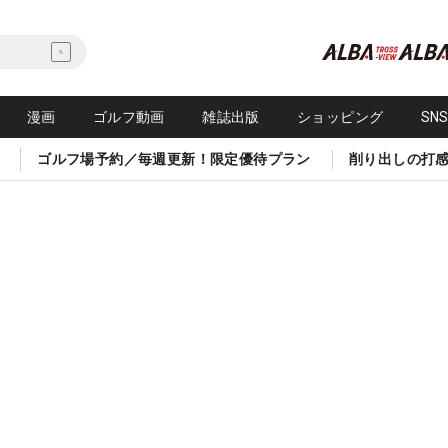
漫画
ゴルフ動画
雑誌出版
ショッピング
SN
ゴルフ場予約／毎週更新！限定優待プラン
削り出しの打