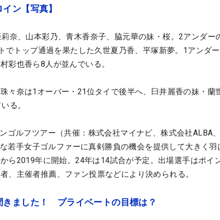
ロイン【写真】
亜莉奈
、山本彩乃、青木香奈子、脇元華の妹・桜。2アンダー
テストでトップ通過を果たした久世夏乃香、平塚新夢。1アンダー
四村彩也香ら8人が並んでいる。
珠々奈は1オーバー・21位タイで後半へ、臼井麗香の妹・蘭
ている。
インゴルフツアー（共催：株式会社マイナビ、株式会社ALBA
来有望な若手女子ゴルファーに真剣勝負の機会を提供して大きく羽
から2019年に開始。24年は14試合が予定。出場選手はポイ
位者、主催者推薦、ファン投票などにより決められる。
聞きました！ プライベートの目標は？