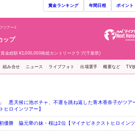
賞金ランキング
年間日程
ポイント
フツアー
カップ
日
賞金総額
¥2,000,000
南総カントリークラブ(千葉県)
組み合せ
ニュース
ライブフォト
出場選手
概要など
TV
」 悪天候に池ポチャ、不運を跳ね返した青木香奈子がツア
トヒロインツアー】
初優勝 脇元華の妹・桜は2位【マイナビネクストヒロイン