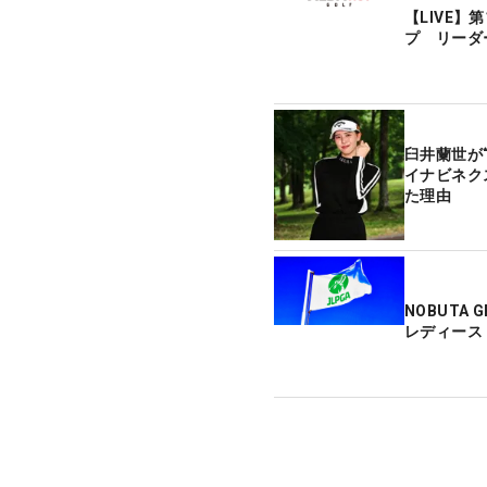
【LIVE】
プ リーダ
臼井蘭世が
イナビネク
た理由
NOBUTA 
レディース