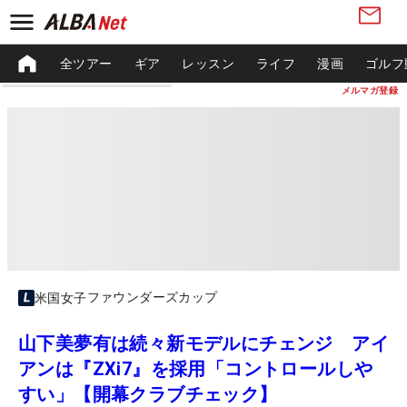
全ツアー
ギア
レッスン
ライフ
漫画
ゴルフ
メルマガ登録
ファウンダーズカップ
米国女子
山下美夢有は続々新モデルにチェンジ アイ
アンは『ZXi7』を採用「コントロールしや
すい」【開幕クラブチェック】