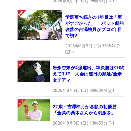
2026年8月9日 (日) 08時53分
1
予選落ち続きの1年目は「壁
がすごかった」 パット劇的
改善の吉澤柚月がプロ3年目
で初V
2026年8月9日 (日) 16時42分
17
岩永杏奈が4強進出、準決勝は9H終
えて3UP 大会は連日の順延/全米
女子アマ
2026年8月9日 (日) 09時39分
1
22歳・吉澤柚月が念願の初優勝
「全英の桑木さんから刺激を」
2026年8月9日 (日) 13時53分
1