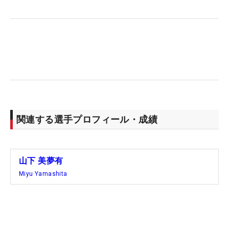
感じのフェースをしている」と、納得の“顔”ですん
なりスイッチできた。デビュー戦ながら、国内の“女
王”がいきなりの好結果。ルーキーイヤーでの米初優
勝に期待が膨らむばかりだ。
【山下美夢有の初戦セッティング】
1W：スリクソン ZXi（9°/藤倉コンポジット スピー
ダーNXグリーン 40SR）
関連する選手プロフィール・成績
3,5W：スリクソン ZX MkII（藤倉コンポジット スピ
ーダーNXグリーン50SR）
4,5UT：スリクソン ZX MkII（22,25°/藤倉コンポジ
ット ベンタスブルーHY 7S）
山下 美夢有
6I～PW：スリクソン ZXi7（トゥルーテンパー
Miyu Yamashita
DG85 R300）
48°：クリーブランド RTZ（トゥルーテンパー DG
85 R300）