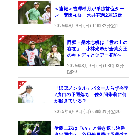
＜速報＞吉澤柚月が単独首位ター
ン 安田祐香、永井花奈2差追走
2026年8月9日 (日) 11時32分
1
同郷・桑木志帆は「雲の上の
存在」 小林光希が全英女王
のキャディとツアー初Vへ
2026年8月9日 (日) 08時03分
20
「ほぼメンタル」パター入らず今季
2度目の予選落ち 佐久間朱莉に何
が起きている？
2026年8月9日 (日) 08時39分
20
伊藤二花は「69」と巻き返し決勝
進出圏内へ 谷田侑里香は予選落ち