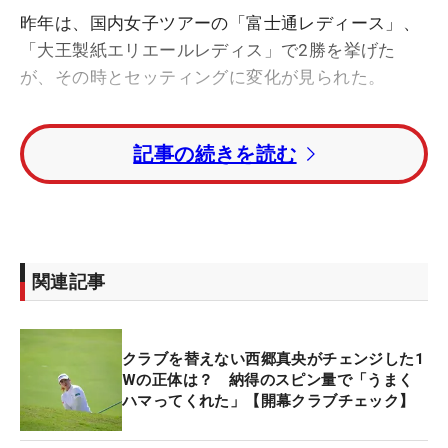
昨年は、国内女子ツアーの「富士通レディース」、
「大王製紙エリエールレディス」で2勝を挙げた
が、その時とセッティングに変化が見られた。
昨年2勝を挙げた際は、スリクソンの新作『ZXi』シ
記事の続きを読む
リーズは未投入であったが、今シーズンからバッグ
イン。ドライバーは、『ZX5 Mk II』からスタンダー
ドモデルとなる『ZXi』にチェンジ。さらに、シャ
フトもフジクラの『スピーダーNXグリーン 50SR』
から、同モデルの『40SR』に重量ダウン。「弾道が
関連記事
すごくよくなったのと、ミスの範囲が狭くなった。
ドライバーはいまのところ合っているかなと」と、
信頼の一本に仕上がった。
クラブを替えない西郷真央がチェンジした1
Wの正体は？ 納得のスピン量で「うまく
フェアウェイウッドとユーティリティは前作の『ZX
ハマってくれた」【開幕クラブチェック】
MkII』シリーズを引き続き使用。そして、アイアン