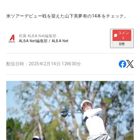
米ツアーデビュー戦を迎えた山下美夢有の14本をチェック。
コメン
所属
ALBA Net編集部
ト
ALBA Net編集部
/
ALBA Net
0
件
配信日時：
2025年2月14日 12時30分