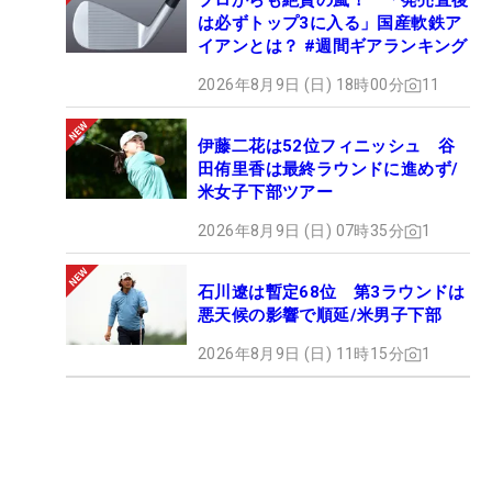
プロからも絶賛の嵐！ 「発売直後
は必ずトップ3に入る」国産軟鉄ア
イアンとは？ #週間ギアランキング
2026年8月9日 (日) 18時00分
11
伊藤二花は52位フィニッシュ 谷
田侑里香は最終ラウンドに進めず/
米女子下部ツアー
2026年8月9日 (日) 07時35分
1
石川遼は暫定68位 第3ラウンドは
悪天候の影響で順延/米男子下部
2026年8月9日 (日) 11時15分
1