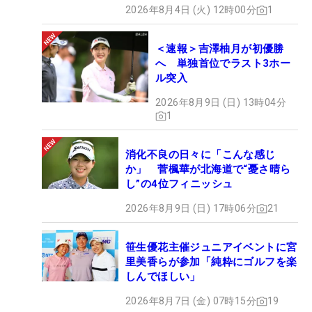
2026年8月4日 (火) 12時00分
1
＜速報＞吉澤柚月が初優勝
へ 単独首位でラスト3ホー
ル突入
2026年8月9日 (日) 13時04分
1
消化不良の日々に「こんな感じ
か」 菅楓華が北海道で“憂さ晴ら
し”の4位フィニッシュ
2026年8月9日 (日) 17時06分
21
笹生優花主催ジュニアイベントに宮
里美香らが参加「純粋にゴルフを楽
しんでほしい」
2026年8月7日 (金) 07時15分
19