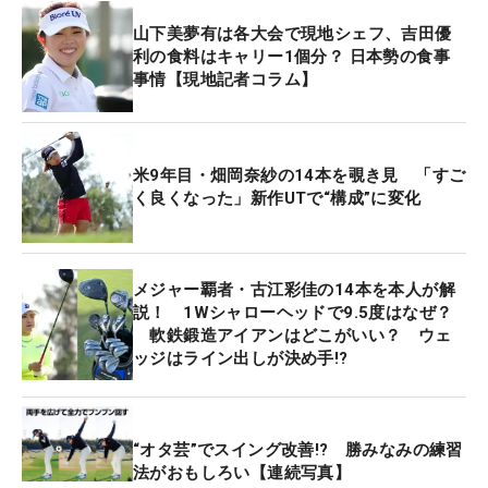
は『ZX5 Mk II』から新作の『ZXi7』に変更した。
山下美夢有は各大会で現地シェフ、吉田優
利の食料はキャリー1個分？ 日本勢の食事
前作の『ZX5 Mk II』はややロフトが立ったモデルだ
事情【現地記者コラム】
が、今回バッグインしたアイアンはシリーズの中で
は上級者向けに位置づけられるモデル。強度の問題
から採用が難しいとされてきた炭素含有量の少ない
米9年目・畑岡奈紗の14本を覗き見 「すご
軟鉄「S15C」を採用したことでも話題に。「コンデ
く良くなった」新作UTで“構成”に変化
ンス鍛造」と言われるネック強化設計によって同素
材の採用を実現したシリーズの看板モデルとも言え
る。「スピン量とコントロールのしやすさがよかっ
メジャー覇者・古江彩佳の14本を本人が解
た」と、その操作性の良さから“採用決定”。初戦の
説！ 1Wシャローヘッドで9.5度はなぜ？
パーオン率はトータルで79％と高水準をマークし
軟鉄鍛造アイアンはどこがいい？ ウェ
ッジはライン出しが決め手!?
た。
さらにウェッジもクリーブランドの新作ウェッジ
『RTZ』にチェンジ。「Qシリーズ」を終えたタイ
“オタ芸”でスイング改善!? 勝みなみの練習
法がおもしろい【連続写真】
ミングで変え、「いまのところ問題ないです。いい