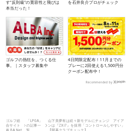
す“反則級”の寛容性と飛びは
を石井良介プロがチェック
本当だった！
ゴルフの熱狂を、つくる仕
4日間限定配布！11月までの
事。｜スタッフ募集中
プレーに2回使える1,500円分
クーポン配布中！
Recommended by
ゴルフ総
「LPGA」
山下美夢有は続々新モデルにチェンジ アイア
合サイト
の記事一
ンは『ZXi7』を採用「コントロールしやすい」
ALBA Net
覧
【開幕クラブチェック】