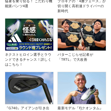
猛暑を乗り切る！ こだわり機
プロギアの「4層フェース」が
能派パンツ4選
切り開く高初速ドライバーの
新時代
ネクストヒロイン選手とラウ
パターこじらせ記者が
ンドできるチャンス！詳しく
「TRTL」で大改善
はこちら！
『G740』アイアンが引き出
最新モデル『FJクオンタム』