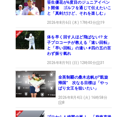
笹生優花が6度目のジュニアイベン
ト開催 ゴルフを通じて伝えたいこ
と「真剣だけど、それを楽しむ」
2026年8月6日 (木) 17時43分
19
体を早く回す人ほど飛ばない!? 女
子プロコーチが教える「速い回転」
と「早い回転」の違い #四の五の言
わず振り氣れ
2026年8月9日 (日) 12時00分
31
全英制覇の桑木志帆が“凱旋
帰国” 次なる目標は「やっ
ぱり女王を狙いたい」
2026年8月4日 (火) 16時58分
8