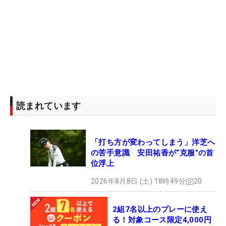
52,58°：クリーブランド RTZ（トゥルーテンパー
DG 95 R300）
PT：オデッセイ 2-BALL Ten
BALL：スリクソン Z-STAR XV 2025年
読まれています
「打ち方が変わってしまう」洋芝へ
の苦手意識 安田祐香が“克服”の首
位浮上
2026年8月8日 (土) 18時49分
20
2組7名以上のプレーに使え
る！対象コース限定4,000円