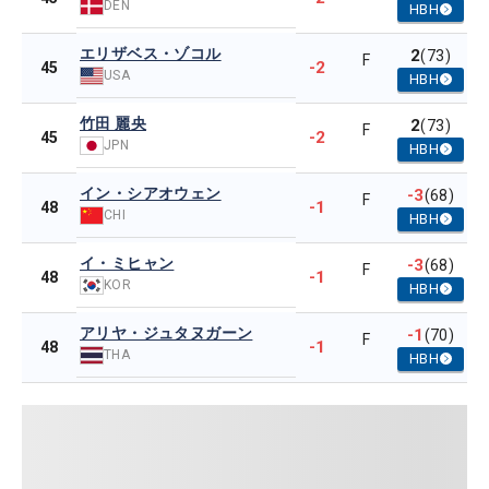
DEN
HBH
エリザベス・ゾコル
2
(73)
F
-2
45
USA
HBH
竹田 麗央
2
(73)
F
-2
45
JPN
HBH
イン・シアオウェン
-3
(68)
F
-1
48
CHI
HBH
イ・ミヒャン
-3
(68)
F
-1
48
KOR
HBH
アリヤ・ジュタヌガーン
-1
(70)
F
-1
48
THA
HBH