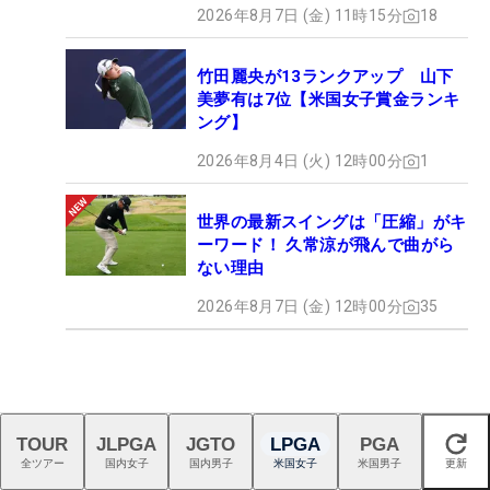
2026年8月7日 (金) 11時15分
18
竹田麗央が13ランクアップ 山下
美夢有は7位【米国女子賞金ランキ
ング】
2026年8月4日 (火) 12時00分
1
世界の最新スイングは「圧縮」がキ
ーワード！ 久常涼が飛んで曲がら
ない理由
2026年8月7日 (金) 12時00分
35
TOUR
JLPGA
JGTO
LPGA
PGA
閉じる
全ツアー
国内女子
国内男子
米国女子
米国男子
更新