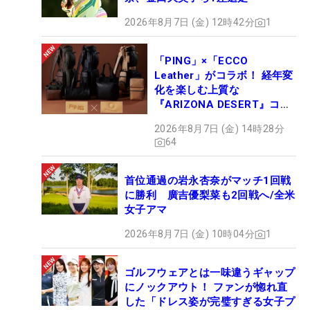
2026年8月7日 (金) 12時42分
1
「PING」×「ECCO
Leather」がコラボ！ 経年変
化を楽しむ上質な
『ARIZONA DESERT』コレ
クション、9月15日限定デビ
2026年8月7日 (金) 14時28分
ュー
64
首位通過の岩永杏奈がマッチ1回戦
に勝利 廣吉優梨菜も2回戦へ/全米
女子アマ
2026年8月7日 (金) 10時04分
1
ゴルフウェアとは一味違うギャップ
にノックアウト！ ファンが惚れ直
した「ドレス姿が完璧すぎる女子プ