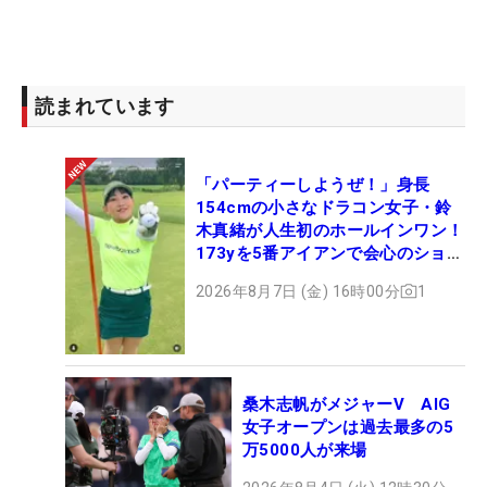
読まれています
「パーティーしようぜ！」身長
154cmの小さなドラコン女子・鈴
木真緒が人生初のホールインワン！
173yを5番アイアンで会心のショッ
ト
2026年8月7日 (金) 16時00分
1
桑木志帆がメジャーV AIG
女子オープンは過去最多の5
万5000人が来場