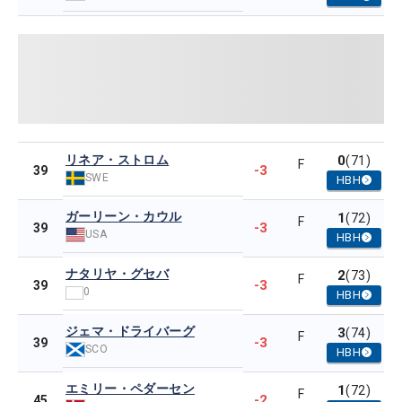
リネア・ストロム
0
(71)
F
-3
39
SWE
HBH
ガーリーン・カウル
1
(72)
F
-3
39
USA
HBH
ナタリヤ・グセバ
2
(73)
F
-3
39
0
HBH
ジェマ・ドライバーグ
3
(74)
F
-3
39
SCO
HBH
エミリー・ペダーセン
1
(72)
F
-2
45