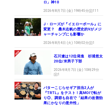
ロ」神10
2026年8月7日 (金) 19時45分
111
J・ローズが『イエローボール』に
変更？ 桑木志帆の歴史的Vがメジ
ャーチャンプにも影響か
2026年8月4日 (火) 10時02分
1
石川遼は12位発進 杉浦悠太
20位/米男子下部
2026年8月7日 (金) 10時29分
1
パターこじらせギア担当2人が
『TRTL』をテスト！高MOIで転が
り◎、調節も自在で「結果の改善効
果にかなりの意外性」