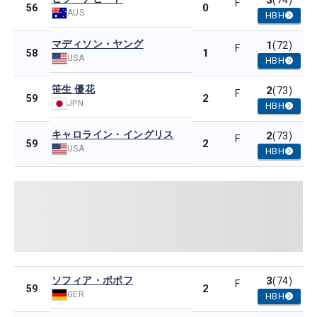
3
(74)
F
0
56
AUS
HBH
マディソン・ヤング
1
(72)
F
1
58
USA
HBH
笹生 優花
2
(73)
F
2
59
JPN
HBH
キャロライン・イングリス
2
(73)
F
2
59
USA
HBH
ソフィア・ポポフ
3
(74)
F
2
59
GER
HBH