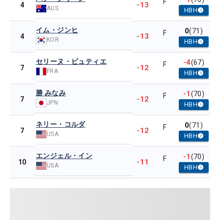
F
-13
4
AUS
HBH
イム・ジンヒ
0
(71)
F
-13
4
KOR
HBH
セリーヌ・ビュティエ
-4
(67)
F
-12
7
FRA
HBH
勝 みなみ
-1
(70)
F
-12
7
JPN
HBH
ネリー・コルダ
0
(71)
F
-12
7
USA
HBH
エンジェル・イン
-1
(70)
F
-11
10
USA
HBH