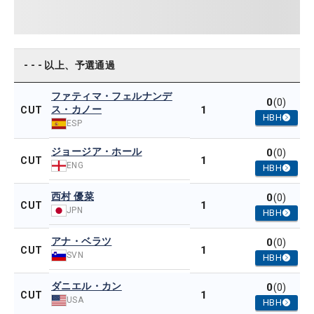
- - - 以上、予選通過
ファティマ・フェルナンデ
0
(0)
ス・カノー
1
CUT
HBH
ESP
ジョージア・ホール
0
(0)
1
CUT
ENG
HBH
西村 優菜
0
(0)
1
CUT
JPN
HBH
アナ・ベラツ
0
(0)
1
CUT
SVN
HBH
ダニエル・カン
0
(0)
1
CUT
USA
HBH