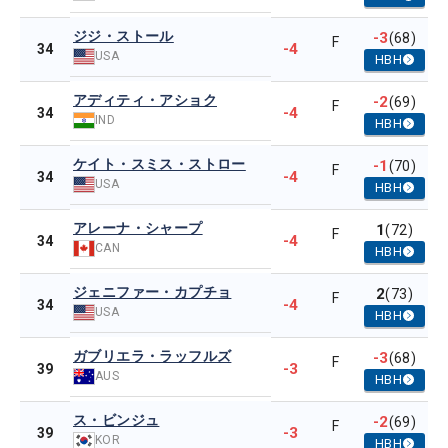
ジジ・ストール
-3
(68)
F
-4
34
USA
HBH
アディティ・アショク
-2
(69)
F
-4
34
IND
HBH
ケイト・スミス・ストロー
-1
(70)
F
-4
34
USA
HBH
アレーナ・シャープ
1
(72)
F
-4
34
CAN
HBH
ジェニファー・カプチョ
2
(73)
F
-4
34
USA
HBH
ガブリエラ・ラッフルズ
-3
(68)
F
-3
39
AUS
HBH
ス・ビンジュ
-2
(69)
F
-3
39
KOR
HBH