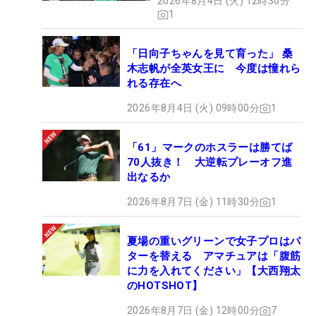
2026年8月4日 (火) 12時30分
1
「日向子ちゃんを見て育った」 桑
木志帆が全英女王に 今度は憧れら
れる存在へ
2026年8月4日 (火) 09時00分
1
「61」マークのホスラーは勝てば
70人抜き！ 大逆転プレーオフ進
出なるか
2026年8月7日 (金) 11時30分
1
夏場の重いグリーンで女子プロはパ
ターを替える アマチュアは「腹筋
に力を入れてください」【大西翔太
のHOTSHOT】
2026年8月7日 (金) 12時00分
7