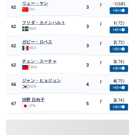
リュー・ヤン
-3
(68)
F
3
62
CHI
HBH
フリダ・カインハルト
1
(72)
F
3
62
SWE
HBH
ガビー・ロペス
2
(73)
F
3
62
MEX
HBH
チェン・スーチャ
3
(74)
F
3
62
TWN
HBH
ジャン・ヒョジュン
4
(75)
F
4
66
KOR
HBH
渋野 日向子
3
(74)
F
5
67
JPN
HBH