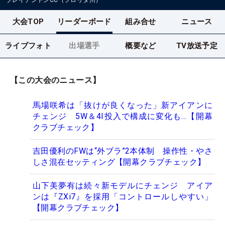
大会TOP
リーダーボード
組み合せ
ニュース
ライブフォト
出場選手
概要など
TV放送予定
【この大会のニュース】
馬場咲希は「抜けが良くなった」新アイアンに
チェンジ 5W＆4I投入で構成に変化も…【開幕
クラブチェック】
吉田優利のFWは“外ブラ”2本体制 操作性・やさ
しさ混在セッティング【開幕クラブチェック】
山下美夢有は続々新モデルにチェンジ アイア
ンは『ZXi7』を採用「コントロールしやすい」
【開幕クラブチェック】