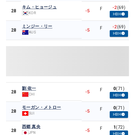
キム・ヒョージュ
-2
(69)
F
-5
28
KOR
HBH
ミンジー・リー
-2
(69)
F
-5
28
AUS
HBH
劉 依一
0
(71)
F
-5
28
CHI
HBH
モーガン・メトロー
0
(71)
F
-5
28
SUI
HBH
西郷 真央
1
(72)
F
-5
28
JPN
HBH