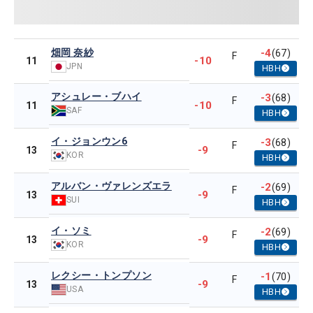
畑岡 奈紗
-4
(67)
F
-10
11
JPN
HBH
アシュレー・ブハイ
-3
(68)
F
-10
11
SAF
HBH
イ・ジョンウン6
-3
(68)
F
-9
13
KOR
HBH
アルバン・ヴァレンズエラ
-2
(69)
F
-9
13
SUI
HBH
イ・ソミ
-2
(69)
F
-9
13
KOR
HBH
レクシー・トンプソン
-1
(70)
F
-9
13
USA
HBH