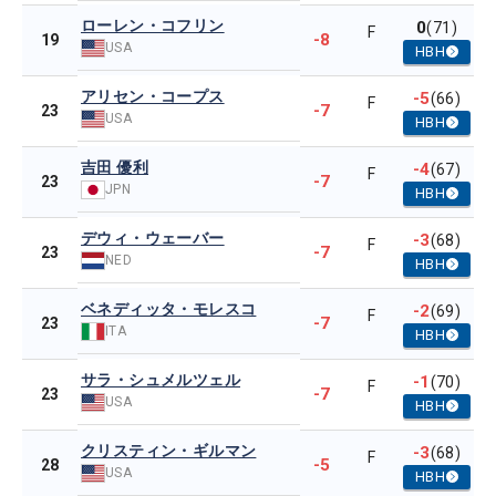
ローレン・コフリン
0
(71)
F
-8
19
USA
HBH
アリセン・コープス
-5
(66)
F
-7
23
USA
HBH
吉田 優利
-4
(67)
F
-7
23
JPN
HBH
デウィ・ウェーバー
-3
(68)
F
-7
23
NED
HBH
ベネディッタ・モレスコ
-2
(69)
F
-7
23
ITA
HBH
サラ・シュメルツェル
-1
(70)
F
-7
23
USA
HBH
クリスティン・ギルマン
-3
(68)
F
-5
28
USA
HBH