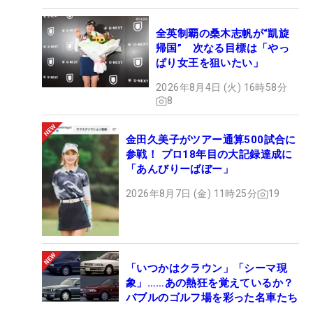
全英制覇の桑木志帆が“凱旋
帰国” 次なる目標は「やっ
ぱり女王を狙いたい」
2026年8月4日 (火) 16時58分
8
金田久美子がツアー通算500試合に
参戦！ プロ18年目の大記録達成に
「あんびりーばぼー」
2026年8月7日 (金) 11時25分
19
「いつかはクラウン」「シーマ現
象」……あの熱狂を覚えているか？
バブルのゴルフ場を彩った名車たち