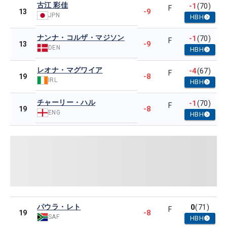
古江 彩佳
-1
(70)
F
-9
13
JPN
HBH
ナンナ・コルザ・マジソン
-1
(70)
F
-9
13
DEN
HBH
レオナ・マグワイア
-4
(67)
F
-8
19
IRL
HBH
チャーリー・ハル
-1
(70)
F
-8
19
ENG
HBH
パウラ・レト
0
(71)
F
-8
19
SAF
HBH