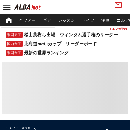
全ツアー
ギア
レッスン
ライフ
漫画
ゴルフ
メルマガ登録
松山英樹ら出場 ウィンダム選手権のリーダーボード
米国男子
北海道meijiカップ リーダーボード
国内女子
最新の世界ランキング
米国女子
LPGAツアー
米国女子