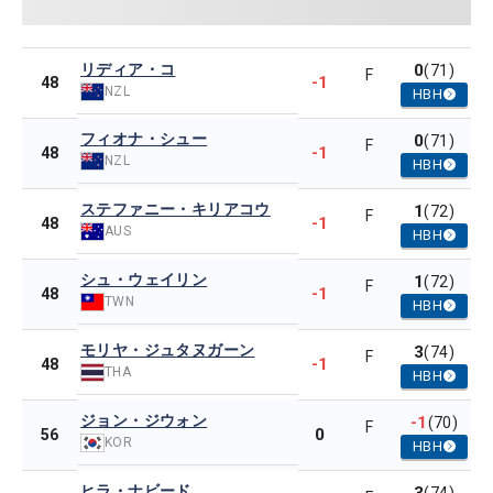
リディア・コ
0
(71)
F
-1
48
NZL
HBH
フィオナ・シュー
0
(71)
F
-1
48
NZL
HBH
ステファニー・キリアコウ
1
(72)
F
-1
48
AUS
HBH
シュ・ウェイリン
1
(72)
F
-1
48
TWN
HBH
モリヤ・ジュタヌガーン
3
(74)
F
-1
48
THA
HBH
ジョン・ジウォン
-1
(70)
F
0
56
KOR
HBH
ヒラ・ナビード