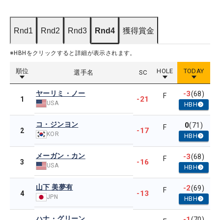
Rnd1
Rnd2
Rnd3
Rnd4
獲得賞金
※HBHをクリックすると詳細が表示されます。
順位
HOLE
TODAY
選手名
SC
ヤーリミ・ノー
-3
(68)
F
-21
1
USA
HBH
コ・ジンヨン
0
(71)
F
-17
2
KOR
HBH
メーガン・カン
-3
(68)
F
-16
3
USA
HBH
山下 美夢有
-2
(69)
F
-13
4
JPN
HBH
ハナ・グリーン
-1
(70)