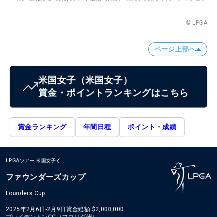
© LPGA
ページ上部へ
米国女子
（米国女子）
賞金・ポイントランキングはこちら
賞金ランキング
年間日程
ポイント・成績
LPGAツアー
米国女子
ファウンダーズカップ
Founders Cup
2025年2月6日-2月9日
賞金総額
$2,000,000
ブレイデントンCC（フロリダ州）