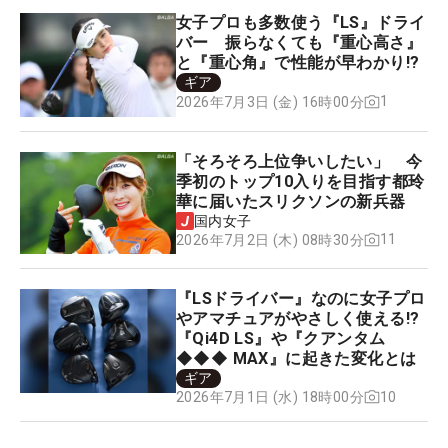
女子プロも多数使う『LS』ドライ
バー 振らなくても『重心高さ』
と『重心角』で性能が早わかり!?
ギア
1
2026年7月3日 (金) 16時00分
「そろそろ上位争いしたい」 今
季初のトップ10入りを目指す都玲
華に届いたスリクソンの新兵器
国内女子
11
2026年7月2日 (木) 08時30分
『LSドライバー』なのに女子プロ
やアマチュアがやさしく使える!?
『Qi4D LS』や『クアンタム
◆◆◆ MAX』に起きた変化とは
ギア
10
2026年7月1日 (水) 18時00分