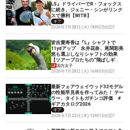
LS』ドライバーでR・フォックス
に続き、ジェニー・シンがリンク
スで勝利【WITB】
ギア
1
2026年7月28日 (火) 18時23分
皆吉愛寿香は『L』シャフトで
11ydアップ 永井花奈、尾関彩美
悠も選ぶしなりシャフトの効果
【ツアープロたちの“飛ばしギ
ア”】
国内女子
1
2026年7月28日 (火) 16時00分
最新フェアウェイウッド32モデル
の性能早見表を作ってみた！ テー
ラー、タイトもガチンコ評価 #
ギアカタログ2026
ギア
1
2026年7月23日 (木) 12時15分