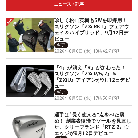
ニュース・記事
珍しく松山英樹も5Wを即採用！
スリクソン『ZXi RKT』フェアウ
ェイ＆ハイブリッド、9月12日デ
ビュー
ギア
1
2026年8月6日 (木) 13時42分
『4』が消え『R』が加わった！
スリクソン『ZXi R/5/7』＆
『ZXiU』アイアンが9月12日デビ
ュー
ギア
1
2026年8月5日 (水) 17時56分
選手は“長く使える”点をべた褒
め！ 創業者復帰でソールを見直し
た、クリーブランド『RTZ 2』ウ
ェッジが9月12日デビュー