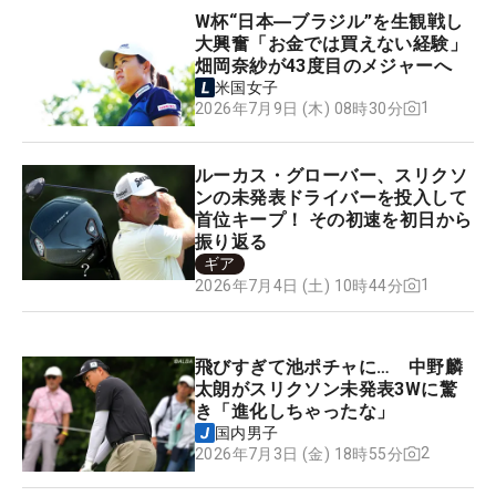
W杯“日本―ブラジル”を生観戦し
大興奮「お金では買えない経験」
畑岡奈紗が43度目のメジャーへ
米国女子
1
2026年7月9日 (木) 08時30分
ルーカス・グローバー、スリクソ
ンの未発表ドライバーを投入して
首位キープ！ その初速を初日から
振り返る
ギア
1
2026年7月4日 (土) 10時44分
飛びすぎて池ポチャに… 中野麟
太朗がスリクソン未発表3Wに驚
き「進化しちゃったな」
国内男子
2
2026年7月3日 (金) 18時55分