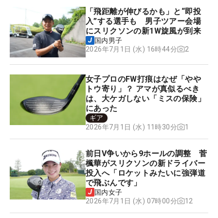
「飛距離が伸びるかも」と“即投
入”する選手も 男子ツアー会場
にスリクソンの新1W旋風が到来
国内男子
2
2026年7月1日 (水) 16時44分
女子プロのFW打痕はなぜ「やや
トウ寄り」？ アマが真似るべき
は、大ケガしない「ミスの保険」
にあった
ギア
1
2026年7月1日 (水) 11時30分
前日V争いから9ホールの調整 菅
楓華がスリクソンの新ドライバー
投入へ「ロケットみたいに強弾道
で飛ぶんです」
国内女子
12
2026年7月1日 (水) 07時00分