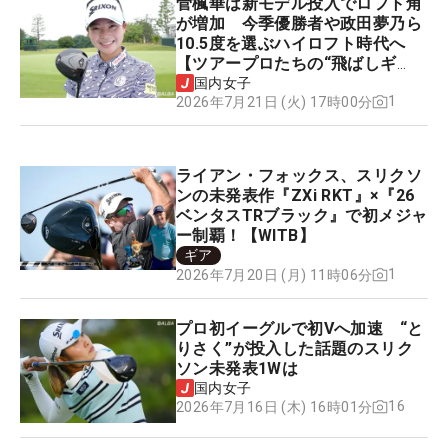
菅楓華は新モデル投入でロフト角
が増加 今季優勝者や政田夢乃ら
10.5度を選ぶハイロフト時代へ
【ツアープロたちの“飛ばしギ
ア”】
国内女子
1
2026年7月21日 (火) 17時00分
ライアン・フォックス、スリクソ
ンの未発表作『ZXi RKT』×『26
ベンタスTRブラック』で初メジャ
ー制覇！【WITB】
ギア
1
2026年7月20日 (月) 11時06分
プロ初イーグルで初Vへ加速 “と
りさく”が投入した話題のスリク
ソン未発表1Wは
国内女子
16
2026年7月16日 (木) 16時01分