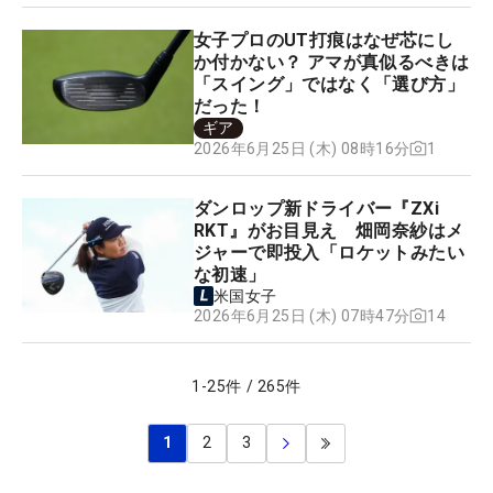
女子プロのUT打痕はなぜ芯にし
か付かない？ アマが真似るべきは
「スイング」ではなく「選び方」
だった！
ギア
1
2026年6月25日 (木) 08時16分
ダンロップ新ドライバー『ZXi
RKT』がお目見え 畑岡奈紗はメ
ジャーで即投入「ロケットみたい
な初速」
米国女子
14
2026年6月25日 (木) 07時47分
1
-
25
件
/
265
件
1
2
3