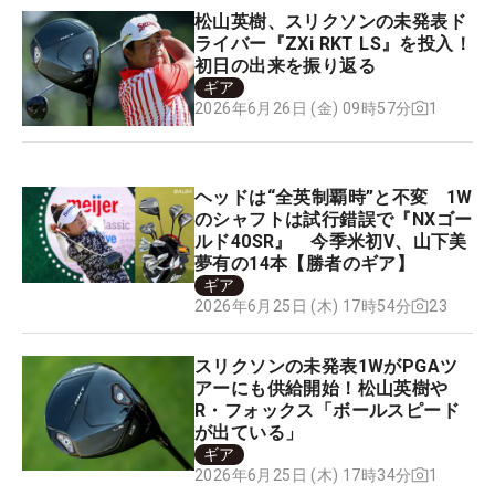
松山英樹、スリクソンの未発表ド
ライバー『ZXi RKT LS』を投入！
初日の出来を振り返る
ギア
1
2026年6月26日 (金) 09時57分
ヘッドは“全英制覇時”と不変 1W
のシャフトは試行錯誤で『NXゴー
ルド40SR』 今季米初V、山下美
夢有の14本【勝者のギア】
ギア
23
2026年6月25日 (木) 17時54分
スリクソンの未発表1WがPGAツ
アーにも供給開始！松山英樹や
R・フォックス「ボールスピード
が出ている」
ギア
1
2026年6月25日 (木) 17時34分