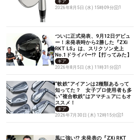
ギア
1
2026年8月5日 (水) 15時09分
ついに正式発表、9月12日デビュ
ー！未発表時から2勝した『ZXi
RKT LS』は、スリクソン史上
No.1ドライバー!?【打ってみた】
ギア
1
2026年8月5日 (水) 11時31分
“軟鉄”アイアンは2種類あるって
知ってた？ 女子プロ使用者も多
い“複合軟鉄”はアマチュアにもオ
ススメ！
ギア
1
2026年7月30日 (木) 12時15分
風に強い!? 未発表の『ZXi RKT