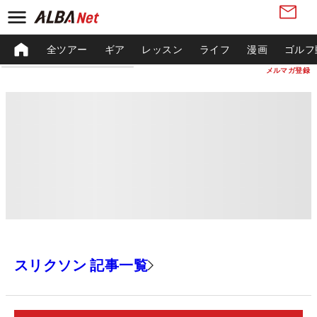
全ツアー
ギア
レッスン
ライフ
漫画
ゴルフ
メルマガ登録
スリクソン 記事一覧