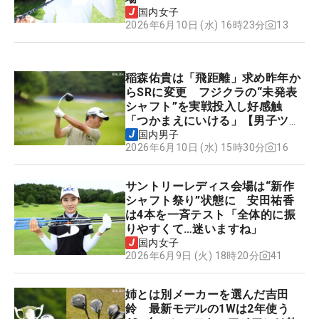
国内女子
13
2026年6月10日 (水) 16時23分
稲森佑貴は「飛距離」求め昨年か
らSRに変更 フジクラの“未発表
シャフト”を実戦投入し好感触
「つかまえにいける」【男子ツア
ーのヒトネタ！】
国内男子
16
2026年6月10日 (水) 15時30分
サントリーレディス会場は“新作
シャフト祭り”状態に 安田祐香
は4本を一斉テスト「全体的に振
りやすくて…迷いますね」
国内女子
41
2026年6月9日 (火) 18時20分
姉とは別メーカーを選んだ吉田
鈴 最新モデルの1Wは2年使う