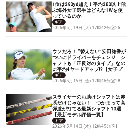
1位は290yd越え！平均280以上飛
ぶ海外女子選手はどんな1Wを使
っているのか
ギア
25
2026年5月19日 (火) 17時42分
ウソだろ！ “替えない”安田祐香が
ついにドライバーをチェンジ シ
ャフトも「正反対のタイプ」なの
に平均4ヤードアップ!?【女子プ
ロセッティング】
ギア
28
2026年5月15日 (金) 12時45分
スライサーのお助けシャフトは赤
系だけじゃない！ つかまって高
弾道が打てる最新シャフト10選
【最新モデル評価一覧】
ギア
1
2026年5月14日 (木) 12時45分