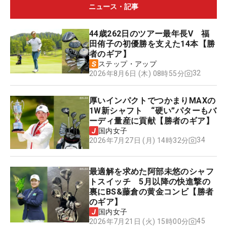
ニュース・記事
44歳262日のツアー最年長V 福
田侑子の初優勝を支えた14本【勝
者のギア】
ステップ・アップ
32
2026年8月6日 (木) 08時55分
厚いインパクトでつかまりMAXの
1W新シャフト “硬い”パターもバ
ーディ量産に貢献【勝者のギア】
国内女子
34
2026年7月27日 (月) 14時32分
最適解を求めた阿部未悠のシャフ
トスイッチ 5月以降の快進撃の
裏にBS&藤倉の黄金コンビ【勝者
のギア】
国内女子
45
2026年7月21日 (火) 15時00分