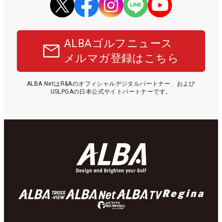
ALBAゴルフニュース
メルマガ登録はこちら
ALBA NetはR&Aのオフィシャルデジタルパートナー、および
USLPGAの日本公式サイトパートナーです。