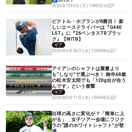
ア】
国内男子
9
2026年7月6日 (月) 15時02分
ビクトル・ホブランが8勝目！ 新
しいエースドライバーは『G440
LST』に『26ベンタスTRブラッ
ク』【WITB】
ギア
1
2026年6月30日 (火) 12時08分
アイアンのシャフトは重量より
も“しなり”で選ぶべき！ 御年68歳
の松木安太郎でも「120g台が合う
んです」という衝撃
ギア
1
2026年6月11日 (木) 10時48分
出球の高さに変化が？「簡単に上
がる」 女子ツアー会場にフジク
ラの“謎のホワイトシャフト”が登
場