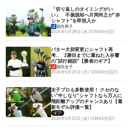
「切り返しのタイミングがい
い」 不振脱却へ片岡尚之が“赤
シャフト”を即投入か
国内男子
1
2026年5月28日 (木) 07時00分
パター大胆変更にシャフト再
考… 2勝目までに重ねた入谷響
の“試行錯誤”【勝者のギア】
国内女子
25
2026年5月25日 (月) 12時00分
女子プロも多数使用！ クセのな
い“中しなり”シャフトなら万人に
飛距離アップのチャンスあり【最
新モデル評価一覧】
ギア
1
2026年5月22日 (金) 12時45分