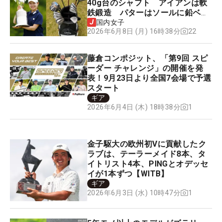
40g台のシャフト アイアンは軟
鉄鍛造 パターはソールに鉛ベッ
タリ【勝者のギア】
国内女子
22
2026年6月8日 (月) 16時38分
藤倉コンポジット、「第9回 スピ
ーダー チャレンジ」の開催を発
表！9月23日より全国7会場で予選
スタート
ギア
1
2026年6月4日 (木) 18時38分
金子駆大の欧州初Vに貢献したク
ラブは、テーラーメイド8本、タ
イトリスト4本、PINGとオデッセ
イが1本ずつ【WITB】
ギア
1
2026年6月3日 (水) 10時47分