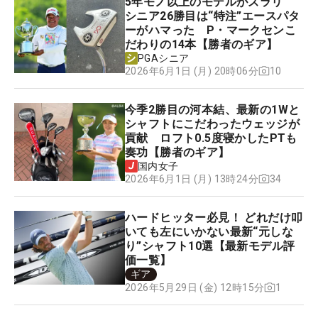
5年モノ以上のモデルがズラリ
シニア26勝目は“特注”エースパタ
ーがハマった P・マークセンこ
だわりの14本【勝者のギア】
PGAシニア
10
2026年6月1日 (月) 20時06分
今季2勝目の河本結、最新の1Wと
シャフトにこだわったウェッジが
貢献 ロフト0.5度寝かしたPTも
奏功【勝者のギア】
国内女子
34
2026年6月1日 (月) 13時24分
ハードヒッター必見！ どれだけ叩
いても左にいかない最新“元しな
り”シャフト10選【最新モデル評
価一覧】
ギア
1
2026年5月29日 (金) 12時15分