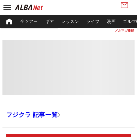
全ツアー
ギア
レッスン
ライフ
漫画
ゴルフ
メルマガ登録
フジクラ 記事一覧