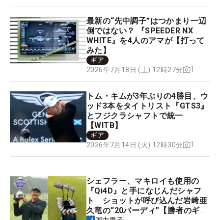
最新の“先中調子”はつかまり一辺
倒ではない？ 『SPEEDER NX
WHITE』を4人のアマが【打って
みた】
ギア
1
2026年7月18日 (土) 12時27分
トム・キムが3年ぶりの4勝目、ウ
ッド3本をタイトリスト『GTS3』
とフジクラシャフトで統一
【WITB】
ギア
1
2026年7月14日 (火) 12時30分
シェフラー、マキロイも使用の
『Qi4D』と手になじんだシャフ
ト ショットが呼び込んだ岩﨑亜
久竜の“20バーディ”【勝者のギ