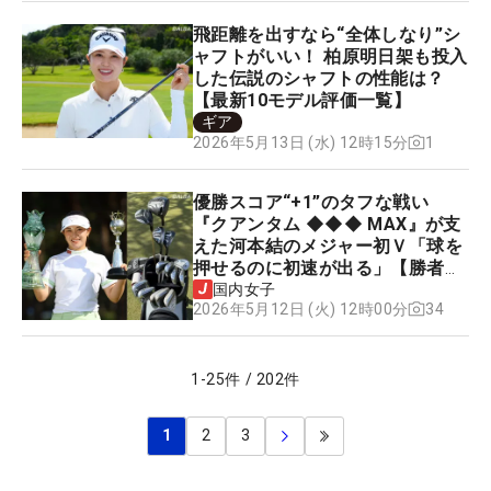
飛距離を出すなら“全体しなり”シ
ャフトがいい！ 柏原明日架も投入
した伝説のシャフトの性能は？
【最新10モデル評価一覧】
ギア
1
2026年5月13日 (水) 12時15分
優勝スコア“+1”のタフな戦い
『クアンタム ◆◆◆ MAX』が支
えた河本結のメジャー初Ｖ「球を
押せるのに初速が出る」【勝者の
ギア】
国内女子
34
2026年5月12日 (火) 12時00分
1
-
25
件
/
202
件
1
2
3